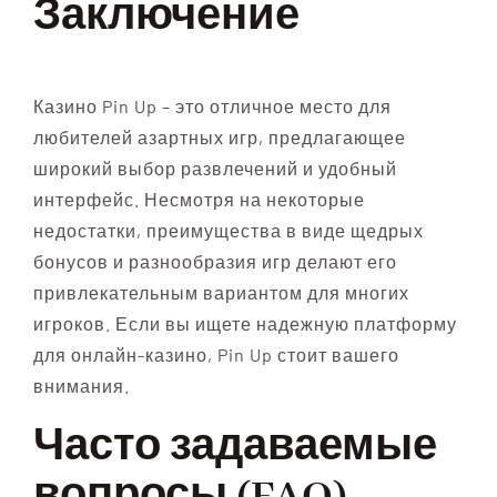
Заключение
Казино Pin Up – это отличное место для
любителей азартных игр, предлагающее
широкий выбор развлечений и удобный
интерфейс. Несмотря на некоторые
недостатки, преимущества в виде щедрых
бонусов и разнообразия игр делают его
привлекательным вариантом для многих
игроков. Если вы ищете надежную платформу
для онлайн-казино, Pin Up стоит вашего
внимания.
Часто задаваемые
вопросы (FAQ)