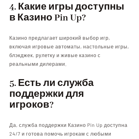
4. Какие игры доступны
в Казино Pin Up?
Казино предлагает широкий выбор игр,
включая игровые автоматы, настольные игры,
блэкджек, рулетку и живые казино с
реальными дилерами.
5. Есть ли служба
поддержки для
игроков?
Да, служба поддержки Казино Pin Up доступна
24/7 и готова помочь игрокам с любыми