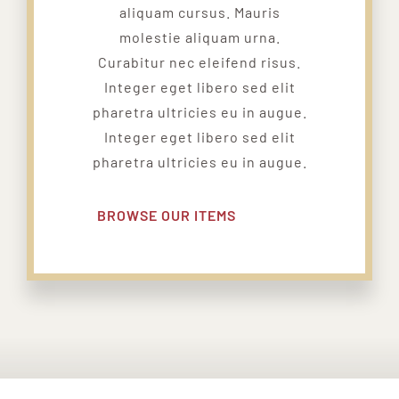
aliquam cursus. Mauris
molestie aliquam urna.
Curabitur nec eleifend risus.
Integer eget libero sed elit
pharetra ultricies eu in augue.
Integer eget libero sed elit
pharetra ultricies eu in augue.
BROWSE OUR ITEMS