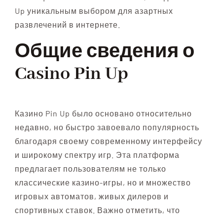
Up уникальным выбором для азартных
развлечений в интернете.
Общие сведения о
Casino Pin Up
Казино Pin Up было основано относительно
недавно, но быстро завоевало популярность
благодаря своему современному интерфейсу
и широкому спектру игр. Эта платформа
предлагает пользователям не только
классические казино-игры, но и множество
игровых автоматов, живых дилеров и
спортивных ставок. Важно отметить, что