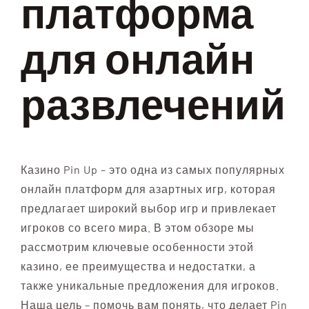
платформа
для онлайн
развлечений
Казино Pin Up – это одна из самых популярных
онлайн платформ для азартных игр, которая
предлагает широкий выбор игр и привлекает
игроков со всего мира. В этом обзоре мы
рассмотрим ключевые особенности этой
казино, ее преимущества и недостатки, а
также уникальные предложения для игроков.
Наша цель – помочь вам понять, что делает Pin