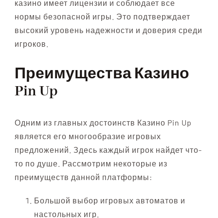
казино имеет лицензии и соблюдает все
нормы безопасной игры. Это подтверждает
высокий уровень надежности и доверия среди
игроков.
Преимущества Казино
Pin Up
Одним из главных достоинств Казино Pin Up
является его многообразие игровых
предложений. Здесь каждый игрок найдет что-
то по душе. Рассмотрим некоторые из
преимуществ данной платформы:
Большой выбор игровых автоматов и
настольных игр.