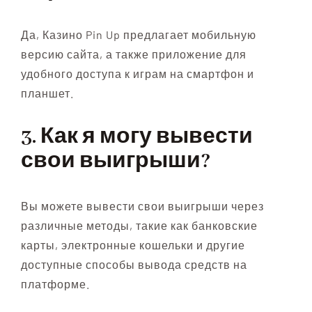
Да, Казино Pin Up предлагает мобильную
версию сайта, а также приложение для
удобного доступа к играм на смартфон и
планшет.
3. Как я могу вывести
свои выигрыши?
Вы можете вывести свои выигрыши через
различные методы, такие как банковские
карты, электронные кошельки и другие
доступные способы вывода средств на
платформе.