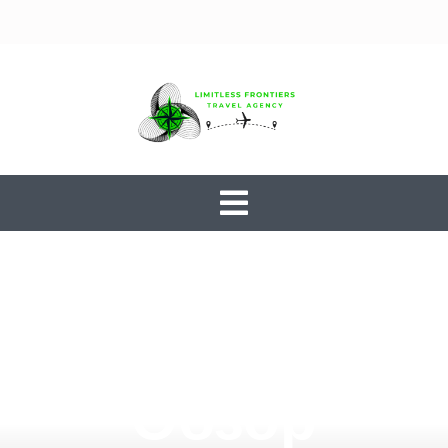
Skip
to
content
Toggle
Navigation
INICIO
SOBRE NOSOTROS
DESTINOS
Обзор