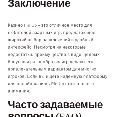
Заключение
Казино Pin Up – это отличное место для
любителей азартных игр, предлагающее
широкий выбор развлечений и удобный
интерфейс. Несмотря на некоторые
недостатки, преимущества в виде щедрых
бонусов и разнообразия игр делают его
привлекательным вариантом для многих
игроков. Если вы ищете надежную платформу
для онлайн-казино, Pin Up стоит вашего
внимания.
Часто задаваемые
вопросы (FAQ)