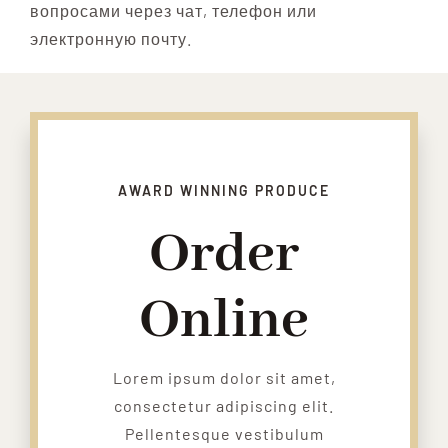
вопросами через чат, телефон или
электронную почту.
AWARD WINNING PRODUCE
Order
Online
Lorem ipsum dolor sit amet,
consectetur adipiscing elit.
Pellentesque vestibulum