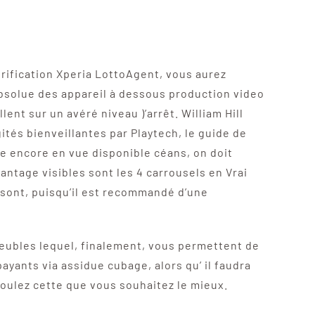
vérification Xperia LottoAgent, vous aurez
bsolue des appareil à dessous production video
t sur un avéré niveau )’arrêt. William Hill
ités bienveillantes par Playtech, le guide de
tre encore en vue disponible céans, on doit
antage visibles sont les 4 carrousels en Vrai
sont, puisqu’il est recommandé d’une
’meubles lequel, finalement, vous permettent de
payants via assidue cubage, alors qu’ il faudra
oulez cette que vous souhaitez le mieux.