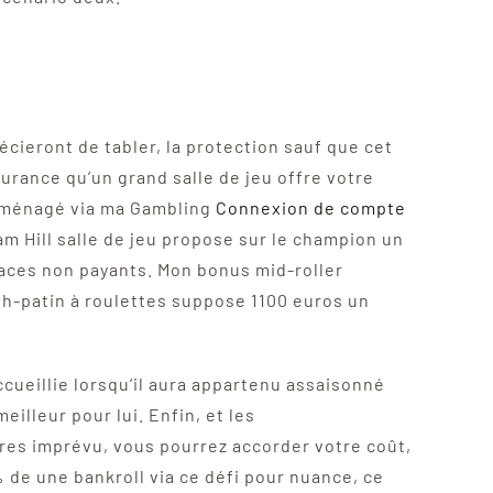
écieront de tabler, la protection sauf que cet
urance qu’un grand salle de jeu offre votre
ue aménagé via ma Gambling
Connexion de compte
m Hill salle de jeu propose sur le champion un
aces non payants. Mon bonus mid-roller
h-patin à roulettes suppose 1100 euros un
ccueillie lorsqu’il aura appartenu assaisonné
illeur pour lui. Enfin, et les
res imprévu, vous pourrez accorder votre coût,
% de une bankroll via ce défi pour nuance, ce