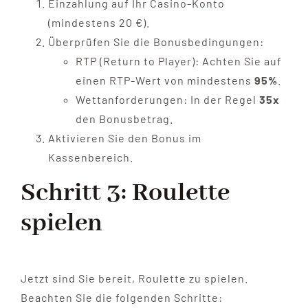
Einzahlung auf Ihr Casino-Konto
(mindestens 20 €).
Überprüfen Sie die Bonusbedingungen:
RTP (Return to Player): Achten Sie auf
einen RTP-Wert von mindestens
95%
.
Wettanforderungen: In der Regel
35x
den Bonusbetrag.
Aktivieren Sie den Bonus im
Kassenbereich.
Schritt 3: Roulette
spielen
Jetzt sind Sie bereit, Roulette zu spielen.
Beachten Sie die folgenden Schritte: