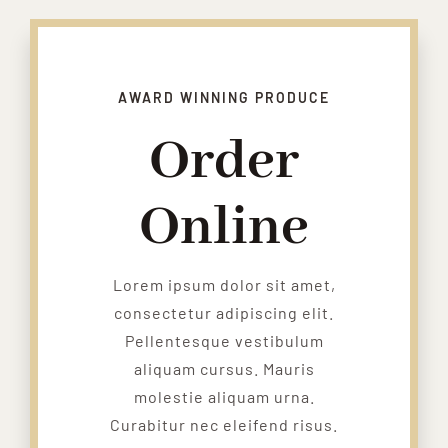
AWARD WINNING PRODUCE
Order
Online
Lorem ipsum dolor sit amet,
consectetur adipiscing elit.
Pellentesque vestibulum
aliquam cursus. Mauris
molestie aliquam urna.
Curabitur nec eleifend risus.