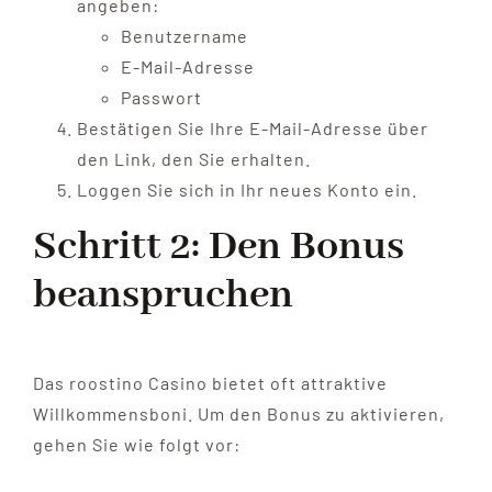
angeben:
Benutzername
E-Mail-Adresse
Passwort
Bestätigen Sie Ihre E-Mail-Adresse über
den Link, den Sie erhalten.
Loggen Sie sich in Ihr neues Konto ein.
Schritt 2: Den Bonus
beanspruchen
Das roostino Casino bietet oft attraktive
Willkommensboni. Um den Bonus zu aktivieren,
gehen Sie wie folgt vor: