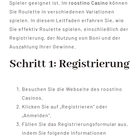
Spieler geeignet ist. Im
roostino Casino
können
Sie Roulette in verschiedenen Variationen
spielen. In diesem Leitfaden erfahren Sie, wie
Sie effektiv Roulette spielen, einschließlich der
Registrierung, der Nutzung von Boni und der
Auszahlung Ihrer Gewinne.
Schritt 1: Registrierung
Besuchen Sie die Webseite des roostino
Casinos.
Klicken Sie auf „Registrieren“ oder
„Anmelden“.
Füllen Sie das Registrierungsformular aus,
indem Sie folgende Informationen