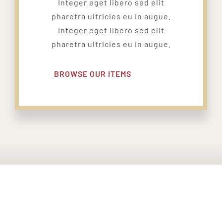
Integer eget libero sed elit
pharetra ultricies eu in augue.
Integer eget libero sed elit
pharetra ultricies eu in augue.
BROWSE OUR ITEMS