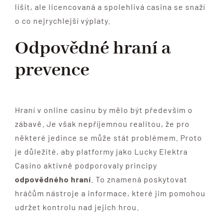
lišit, ale licencovaná a spolehlivá casina se snaží
o co nejrychlejší výplaty.
Odpovědné hraní a
prevence
Hraní v online casinu by mělo být především o
zábavě. Je však nepříjemnou realitou, že pro
některé jedince se může stát problémem. Proto
je důležité, aby platformy jako Lucky Elektra
Casino aktivně podporovaly principy
odpovědného hraní
. To znamená poskytovat
hráčům nástroje a informace, které jim pomohou
udržet kontrolu nad jejich hrou.