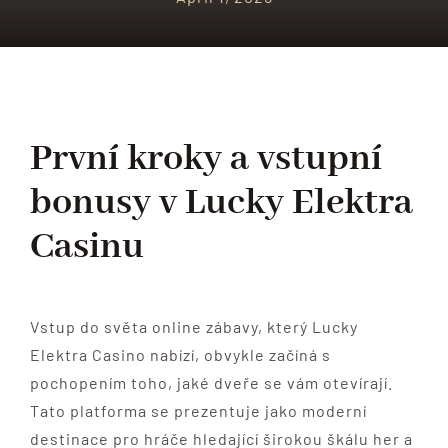
První kroky a vstupní
bonusy v Lucky Elektra
Casinu
Vstup do světa online zábavy, který Lucky
Elektra Casino nabízí, obvykle začíná s
pochopením toho, jaké dveře se vám otevírají.
Tato platforma se prezentuje jako moderní
destinace pro hráče hledající širokou škálu her a