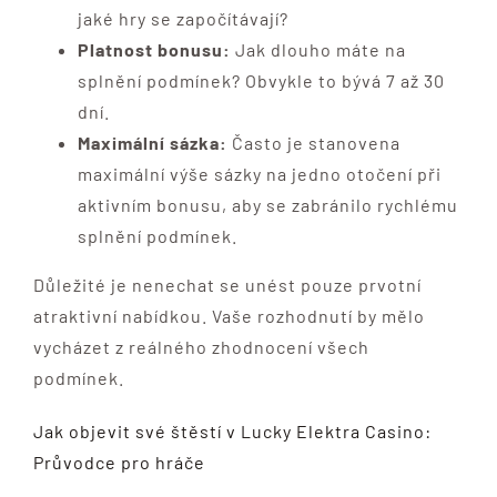
jaké hry se započítávají?
Platnost bonusu:
Jak dlouho máte na
splnění podmínek? Obvykle to bývá 7 až 30
dní.
Maximální sázka:
Často je stanovena
maximální výše sázky na jedno otočení při
aktivním bonusu, aby se zabránilo rychlému
splnění podmínek.
Důležité je nenechat se unést pouze prvotní
atraktivní nabídkou. Vaše rozhodnutí by mělo
vycházet z reálného zhodnocení všech
podmínek.
Jak objevit své štěstí v Lucky Elektra Casino:
Průvodce pro hráče