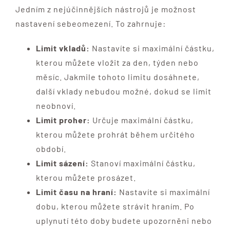
Jedním z nejúčinnějších nástrojů je možnost
nastavení sebeomezení. To zahrnuje:
Limit vkladů:
Nastavíte si maximální částku,
kterou můžete vložit za den, týden nebo
měsíc. Jakmile tohoto limitu dosáhnete,
další vklady nebudou možné, dokud se limit
neobnoví.
Limit proher:
Určuje maximální částku,
kterou můžete prohrát během určitého
období.
Limit sázení:
Stanoví maximální částku,
kterou můžete prosázet.
Limit času na hraní:
Nastavíte si maximální
dobu, kterou můžete strávit hraním. Po
uplynutí této doby budete upozorněni nebo