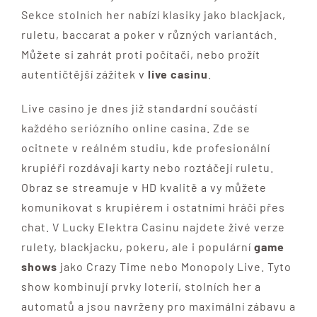
Sekce stolních her nabízí klasiky jako blackjack,
ruletu, baccarat a poker v různých variantách.
Můžete si zahrát proti počítači, nebo prožít
autentičtější zážitek v
live casinu
.
Live casino je dnes již standardní součástí
každého seriózního online casina. Zde se
ocitnete v reálném studiu, kde profesionální
krupiéři rozdávají karty nebo roztáčejí ruletu.
Obraz se streamuje v HD kvalitě a vy můžete
komunikovat s krupiérem i ostatními hráči přes
chat. V Lucky Elektra Casinu najdete živé verze
rulety, blackjacku, pokeru, ale i populární
game
shows
jako Crazy Time nebo Monopoly Live. Tyto
show kombinují prvky loterií, stolních her a
automatů a jsou navrženy pro maximální zábavu a