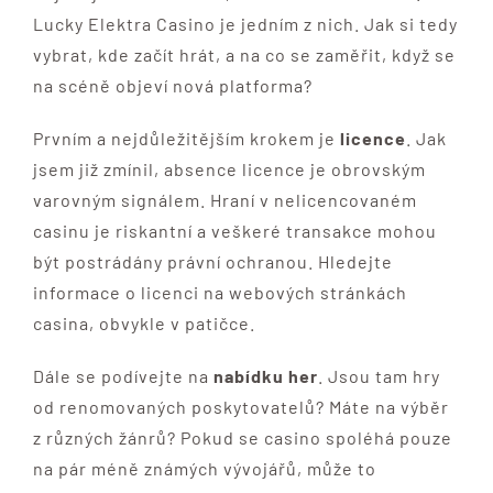
Lucky Elektra Casino je jedním z nich. Jak si tedy
vybrat, kde začít hrát, a na co se zaměřit, když se
na scéně objeví nová platforma?
Prvním a nejdůležitějším krokem je
licence
. Jak
jsem již zmínil, absence licence je obrovským
varovným signálem. Hraní v nelicencovaném
casinu je riskantní a veškeré transakce mohou
být postrádány právní ochranou. Hledejte
informace o licenci na webových stránkách
casina, obvykle v patičce.
Dále se podívejte na
nabídku her
. Jsou tam hry
od renomovaných poskytovatelů? Máte na výběr
z různých žánrů? Pokud se casino spoléhá pouze
na pár méně známých vývojářů, může to