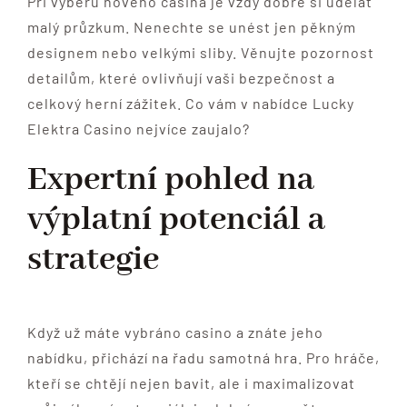
Při výběru nového casina je vždy dobré si udělat
malý průzkum. Nenechte se unést jen pěkným
designem nebo velkými sliby. Věnujte pozornost
detailům, které ovlivňují vaši bezpečnost a
celkový herní zážitek. Co vám v nabídce Lucky
Elektra Casino nejvíce zaujalo?
Expertní pohled na
výplatní potenciál a
strategie
Když už máte vybráno casino a znáte jeho
nabídku, přichází na řadu samotná hra. Pro hráče,
kteří se chtějí nejen bavit, ale i maximalizovat