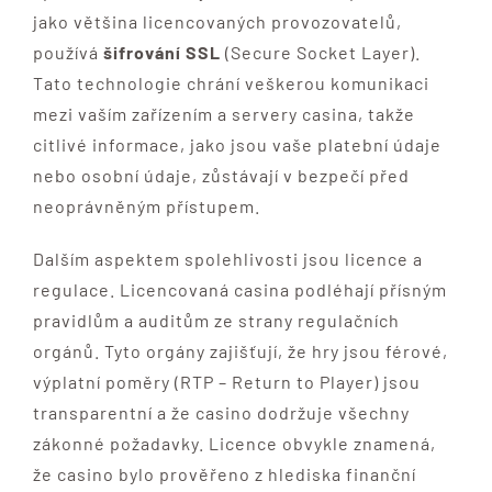
jako většina licencovaných provozovatelů,
používá
šifrování SSL
(Secure Socket Layer).
Tato technologie chrání veškerou komunikaci
mezi vaším zařízením a servery casina, takže
citlivé informace, jako jsou vaše platební údaje
nebo osobní údaje, zůstávají v bezpečí před
neoprávněným přístupem.
Dalším aspektem spolehlivosti jsou licence a
regulace. Licencovaná casina podléhají přísným
pravidlům a auditům ze strany regulačních
orgánů. Tyto orgány zajišťují, že hry jsou férové,
výplatní poměry (RTP – Return to Player) jsou
transparentní a že casino dodržuje všechny
zákonné požadavky. Licence obvykle znamená,
že casino bylo prověřeno z hlediska finanční