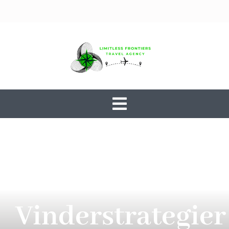
Skip
to
content
Toggle
Navigation
INICIO
SOBRE NOSOTROS
DESTINOS
Vinderstrategier