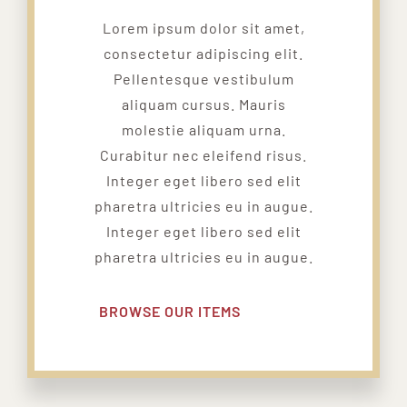
Lorem ipsum dolor sit amet,
consectetur adipiscing elit.
Pellentesque vestibulum
aliquam cursus. Mauris
molestie aliquam urna.
Curabitur nec eleifend risus.
Integer eget libero sed elit
pharetra ultricies eu in augue.
Integer eget libero sed elit
pharetra ultricies eu in augue.
BROWSE OUR ITEMS