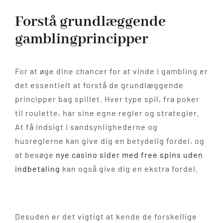
Forstå grundlæggende
gamblingprincipper
For at øge dine chancer for at vinde i gambling er
det essentielt at forstå de grundlæggende
principper bag spillet. Hver type spil, fra poker
til roulette, har sine egne regler og strategier.
At få indsigt i sandsynlighederne og
husreglerne kan give dig en betydelig fordel, og
at besøge
nye casino sider med free spins uden
indbetaling
kan også give dig en ekstra fordel.
Desuden er det vigtigt at kende de forskellige