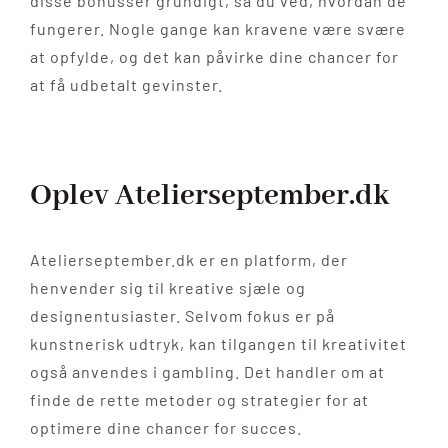
disse bonusser grundigt, så du ved, hvordan de
fungerer. Nogle gange kan kravene være svære
at opfylde, og det kan påvirke dine chancer for
at få udbetalt gevinster.
Oplev Atelierseptember.dk
Atelierseptember.dk er en platform, der
henvender sig til kreative sjæle og
designentusiaster. Selvom fokus er på
kunstnerisk udtryk, kan tilgangen til kreativitet
også anvendes i gambling. Det handler om at
finde de rette metoder og strategier for at
optimere dine chancer for succes.