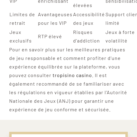
VIP
enrichissant
sensibilisati
élevées
Limites de
Avantageuses
Accessibilité
Support clie
retrait
pour les VIP
des jeux
limité
Jeux
Risques
Jeux à forte
RTP élevé
exclusifs
d’addiction
volatilité
Pour en savoir plus sur les meilleures pratiques
de jeu responsable et comment profiter d’une
expérience équilibrée sur la plateforme, vous
pouvez consulter
tropisino casino
. Il est
également recommandé de se familiariser avec
les régulations en vigueur établies par l’Autorité
Nationale des Jeux (ANJ) pour garantir une
expérience de jeu conforme et sécurisée.