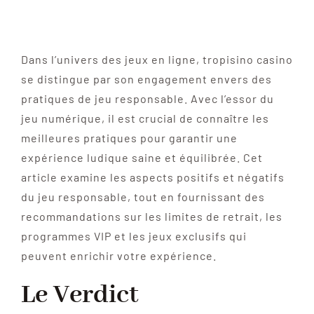
Dans l’univers des jeux en ligne, tropisino casino
se distingue par son engagement envers des
pratiques de jeu responsable. Avec l’essor du
jeu numérique, il est crucial de connaître les
meilleures pratiques pour garantir une
expérience ludique saine et équilibrée. Cet
article examine les aspects positifs et négatifs
du jeu responsable, tout en fournissant des
recommandations sur les limites de retrait, les
programmes VIP et les jeux exclusifs qui
peuvent enrichir votre expérience.
Le Verdict