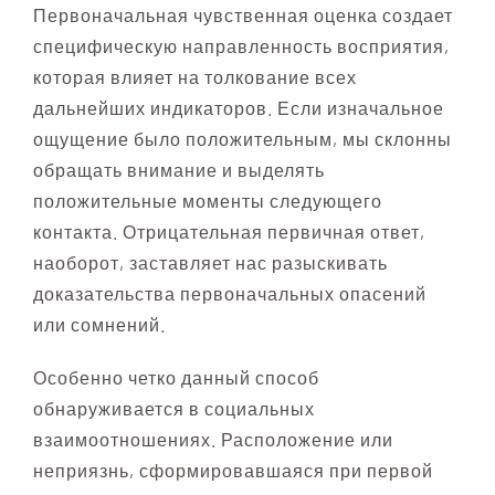
Первоначальная чувственная оценка создает
специфическую направленность восприятия,
которая влияет на толкование всех
дальнейших индикаторов. Если изначальное
ощущение было положительным, мы склонны
обращать внимание и выделять
положительные моменты следующего
контакта. Отрицательная первичная ответ,
наоборот, заставляет нас разыскивать
доказательства первоначальных опасений
или сомнений.
Особенно четко данный способ
обнаруживается в социальных
взаимоотношениях. Расположение или
неприязнь, сформировавшаяся при первой