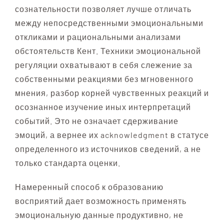
сознательности позволяет лучше отличать
между непосредственными эмоциональными
откликами и рациональными анализами
обстоятельств Кент. Техники эмоциональной
регуляции охватывают в себя слежение за
собственными реакциями без мгновенного
мнения, разбор корней чувственных реакций и
осознанное изучение иных интерпретаций
событий. Это не означает сдерживание
эмоций, а вернее их acknowledgment в статусе
определенного из источников сведений, а не
только стандарта оценки.
Намеренный способ к образованию
восприятий дает возможность применять
эмоциональную данные продуктивно, не