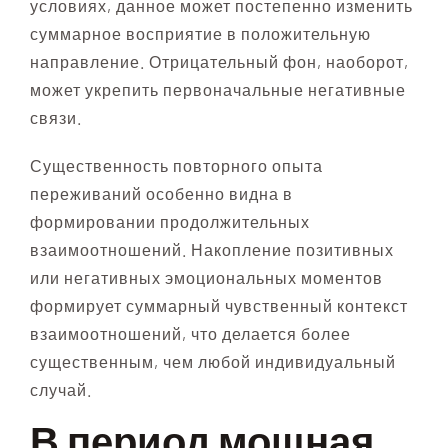
условиях, данное может постепенно изменить
суммарное восприятие в положительную
направление. Отрицательный фон, наоборот,
может укрепить первоначальные негативные
связи.
Существенность повторного опыта
переживаний особенно видна в
формировании продолжительных
взаимоотношений. Накопление позитивных
или негативных эмоциональных моментов
формирует суммарный чувственный контекст
взаимоотношений, что делается более
существенным, чем любой индивидуальный
случай.
В период мощная