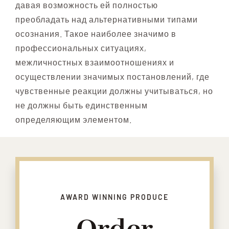
давая возможность ей полностью
преобладать над альтернативными типами
осознания. Такое наиболее значимо в
профессиональных ситуациях,
межличностных взаимоотношениях и
осуществлении значимых постановлений, где
чувственные реакции должны учитываться, но
не должны быть единственным
определяющим элементом.
AWARD WINNING PRODUCE