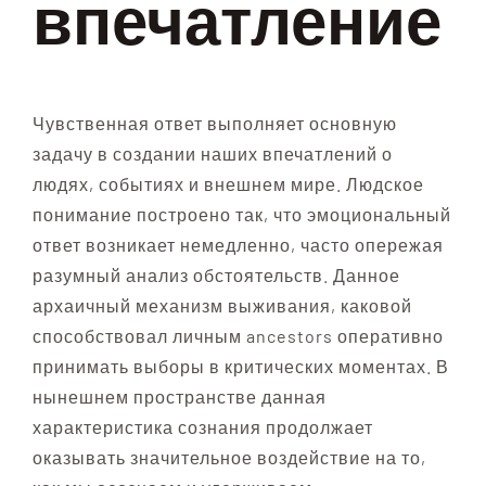
впечатление
Чувственная ответ выполняет основную
задачу в создании наших впечатлений о
людях, событиях и внешнем мире. Людское
понимание построено так, что эмоциональный
ответ возникает немедленно, часто опережая
разумный анализ обстоятельств. Данное
архаичный механизм выживания, каковой
способствовал личным ancestors оперативно
принимать выборы в критических моментах. В
нынешнем пространстве данная
характеристика сознания продолжает
оказывать значительное воздействие на то,