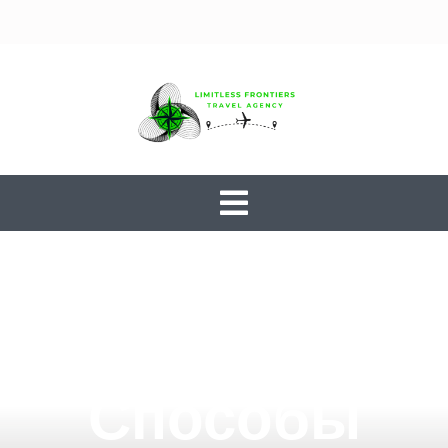
Skip
to
content
Toggle
Navigation
INICIO
SOBRE NOSOTROS
DESTINOS
Способы