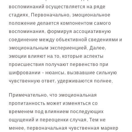
воспоминаний осуществляется на ряде
стадиях. Первоначально, эмоциональное
положение делается компонентом самого
воспоминания, формируя ассоциативную
соединение между объективной сведениями и
эмоциональным экспериенцией. Далее,
эмоции влияют на то, которые аспекты
происшествия получают первенство при
шифровании – нюансы, вызвавшие сильную
чувственную ответ, удерживаются полнее.
Примечательно, что эмоциональная
пропитанность может изменяться со
временем под влиянием последующих
ощущений и переоценки случая. Тем не
менее, первоначальная чувственная маркер