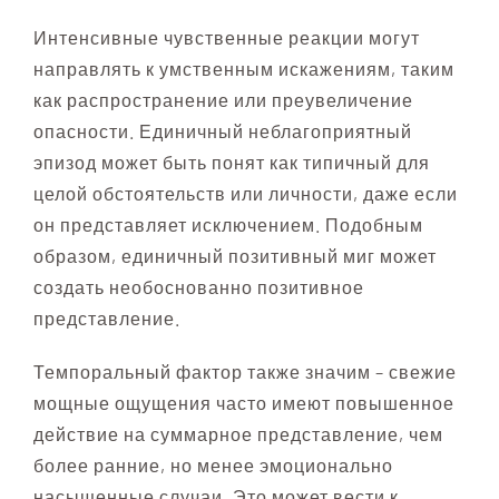
Интенсивные чувственные реакции могут
направлять к умственным искажениям, таким
как распространение или преувеличение
опасности. Единичный неблагоприятный
эпизод может быть понят как типичный для
целой обстоятельств или личности, даже если
он представляет исключением. Подобным
образом, единичный позитивный миг может
создать необоснованно позитивное
представление.
Темпоральный фактор также значим – свежие
мощные ощущения часто имеют повышенное
действие на суммарное представление, чем
более ранние, но менее эмоционально
насыщенные случаи. Это может вести к