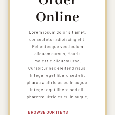
Order
Online
Lorem ipsum dolor sit amet,
consectetur adipiscing elit.
Pellentesque vestibulum
aliquam cursus. Mauris
molestie aliquam urna.
Curabitur nec eleifend risus.
Integer eget libero sed elit
pharetra ultricies eu in augue.
Integer eget libero sed elit
pharetra ultricies eu in augue.
BROWSE OUR ITEMS