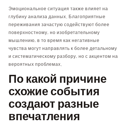
Эмоциональное ситуация также влияет на
глубину анализа данных. Благоприятные
переживания зачастую содействуют более
поверхностному, но изобретательному
мышлению, в то время как негативные
чувства могут направлять к более детальному
и систематическому разбору, но с акцентом на
вероятных проблемах.
По какой причине
схожие события
создают разные
впечатления