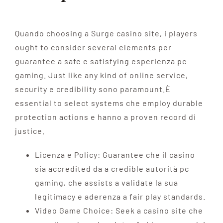
Quando choosing a Surge casino site, i players
ought to consider several elements per
guarantee a safe e satisfying esperienza pc
gaming. Just like any kind of online service,
security e credibility sono paramount.È
essential to select systems che employ durable
protection actions e hanno a proven record di
justice.
Licenza e Policy: Guarantee che il casino
sia accredited da a credible autorità pc
gaming, che assists a validate la sua
legitimacy e aderenza a fair play standards.
Video Game Choice: Seek a casino site che