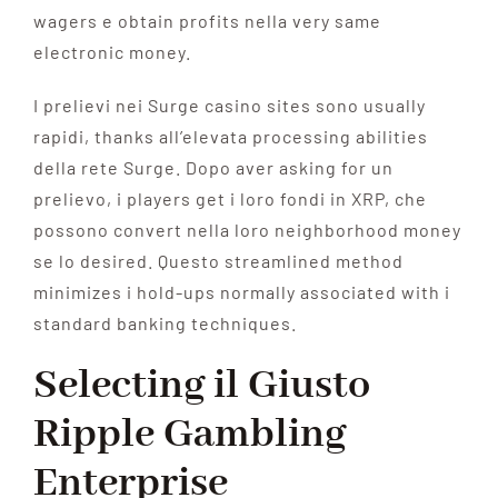
wagers e obtain profits nella very same
electronic money.
I prelievi nei Surge casino sites sono usually
rapidi, thanks all’elevata processing abilities
della rete Surge. Dopo aver asking for un
prelievo, i players get i loro fondi in XRP, che
possono convert nella loro neighborhood money
se lo desired. Questo streamlined method
minimizes i hold-ups normally associated with i
standard banking techniques.
Selecting il Giusto
Ripple Gambling
Enterprise