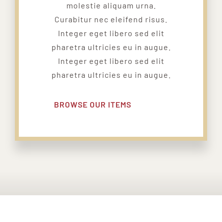
molestie aliquam urna.
Curabitur nec eleifend risus.
Integer eget libero sed elit
pharetra ultricies eu in augue.
Integer eget libero sed elit
pharetra ultricies eu in augue.
BROWSE OUR ITEMS