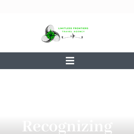
Skip
to
content
Toggle
Navigation
INICIO
SOBRE NOSOTROS
DESTINOS
Recognizing