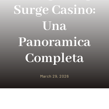
PARQUES TEMATICOS
Surge Casino:
CRUCEROS
Una
SEGUROS DE VIAJES
Panoramica
CONTACTO
Completa
March 29, 2026