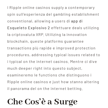
I Ripple online casinos supply a contemporary
spin sull’esperienza del gambling establishment
conventional, allowing a users di
app di
Esqueleto Explosivo 2
effettuare deals utilizing
la criptovaluta XRP. Utilizing la innovation
blockchain, queste platforms guarantee
transactions più rapide e improved protection
procedures, addressing typical issues related to
i typical on the internet casinos. Mentre ci dive
much deeper right into questo subject,
esamineremo le functions che distinguono i
Ripple online casinos e just how stanno altering
il panorama del on the internet betting.
Che Cos’è a Surge