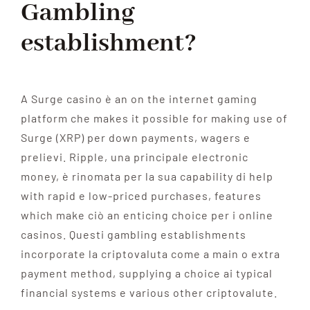
Gambling
establishment?
A Surge casino è an on the internet gaming
platform che makes it possible for making use of
Surge (XRP) per down payments, wagers e
prelievi. Ripple, una principale electronic
money, è rinomata per la sua capability di help
with rapid e low-priced purchases, features
which make ciò an enticing choice per i online
casinos. Questi gambling establishments
incorporate la criptovaluta come a main o extra
payment method, supplying a choice ai typical
financial systems e various other criptovalute.