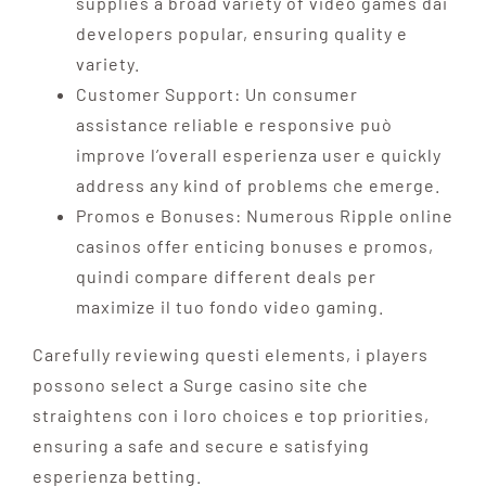
supplies a broad variety of video games dai
developers popular, ensuring quality e
variety.
Customer Support: Un consumer
assistance reliable e responsive può
improve l’overall esperienza user e quickly
address any kind of problems che emerge.
Promos e Bonuses: Numerous Ripple online
casinos offer enticing bonuses e promos,
quindi compare different deals per
maximize il tuo fondo video gaming.
Carefully reviewing questi elements, i players
possono select a Surge casino site che
straightens con i loro choices e top priorities,
ensuring a safe and secure e satisfying
esperienza betting.