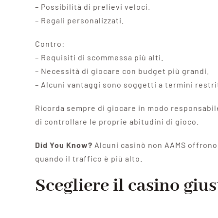
– Possibilità di prelievi veloci.
– Regali personalizzati.
Contro:
– Requisiti di scommessa più alti.
– Necessità di giocare con budget più grandi.
– Alcuni vantaggi sono soggetti a termini restrit
Ricorda sempre di giocare in modo responsabile.
di controllare le proprie abitudini di gioco.
Did You Know?
Alcuni casinò non AAMS offrono c
quando il traffico è più alto.
Scegliere il casino giu