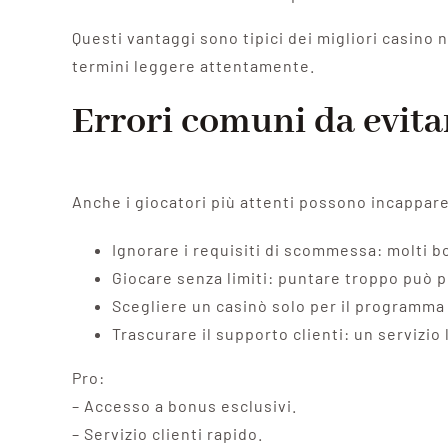
Questi vantaggi sono tipici dei migliori casino 
termini leggere attentamente.
Errori comuni da evita
Anche i giocatori più attenti possono incappare
Ignorare i requisiti di scommessa: molti 
Giocare senza limiti: puntare troppo può p
Scegliere un casinò solo per il programma V
Trascurare il supporto clienti: un servizio
Pro:
– Accesso a bonus esclusivi.
– Servizio clienti rapido.