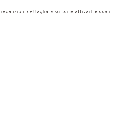
 recensioni dettagliate su come attivarli e quali