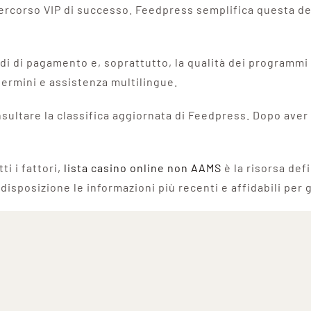
 percorso VIP di successo. Feedpress semplifica questa d
odi di pagamento e, soprattutto, la qualità dei programmi 
 termini e assistenza multilingue.
onsultare la classifica aggiornata di Feedpress. Dopo aver
ti i fattori,
lista casino online non AAMS
è la risorsa def
disposizione le informazioni più recenti e affidabili per 