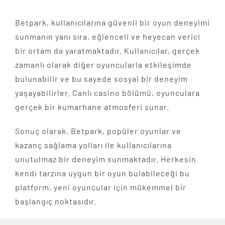
Betpark, kullanıcılarına güvenli bir oyun deneyimi
sunmanın yanı sıra, eğlenceli ve heyecan verici
bir ortam da yaratmaktadır. Kullanıcılar, gerçek
zamanlı olarak diğer oyuncularla etkileşimde
bulunabilir ve bu sayede sosyal bir deneyim
yaşayabilirler. Canlı casino bölümü, oyunculara
gerçek bir kumarhane atmosferi sunar.
Sonuç olarak, Betpark, popüler oyunlar ve
kazanç sağlama yolları ile kullanıcılarına
unutulmaz bir deneyim sunmaktadır. Herkesin
kendi tarzına uygun bir oyun bulabileceği bu
platform, yeni oyuncular için mükemmel bir
başlangıç noktasıdır.