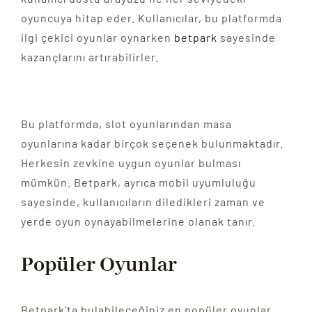
oyuncuya hitap eder. Kullanıcılar, bu platformda
ilgi çekici oyunlar oynarken
betpark
sayesinde
kazançlarını artırabilirler.
Bu platformda, slot oyunlarından masa
oyunlarına kadar birçok seçenek bulunmaktadır.
Herkesin zevkine uygun oyunlar bulması
mümkün. Betpark, ayrıca mobil uyumluluğu
sayesinde, kullanıcıların diledikleri zaman ve
yerde oyun oynayabilmelerine olanak tanır.
Popüler Oyunlar
Betpark’ta bulabileceğiniz en popüler oyunlar