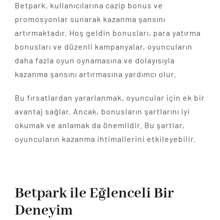
Betpark, kullanıcılarına cazip bonus ve
promosyonlar sunarak kazanma şansını
artırmaktadır. Hoş geldin bonusları, para yatırma
bonusları ve düzenli kampanyalar, oyuncuların
daha fazla oyun oynamasına ve dolayısıyla
kazanma şansını artırmasına yardımcı olur.
Bu fırsatlardan yararlanmak, oyuncular için ek bir
avantaj sağlar. Ancak, bonusların şartlarını iyi
okumak ve anlamak da önemlidir. Bu şartlar,
oyuncuların kazanma ihtimallerini etkileyebilir.
Betpark ile Eğlenceli Bir
Deneyim