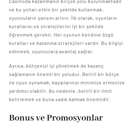
Casinoda kazanmanın birçok yolu bulunmaktadır
ve bu yolları etkin bir şekilde kullanmak,
oyuncuların şansını artırır. İlk olarak, oyunların
kurallarını ve stratejilerini iyi bir şekilde
öğrenmek gerekir. Her oyunun kendine özgü
kuralları ve kazanma stratejileri vardır. Bu bilgiyi
edinmek, oyunculara avantaj sağlar.
Ayrıca, bütçenizi iyi yönetmek de kazanç
sağlamanın önemli bir yoludur. Belirli bir bütçe
ile oyun oynamak, kayıplarınızı minimize etmenize
yardımcı olabilir. Bu nedenle, belirli bir limit
belirlemek ve buna sadık kalmak önemlidir.
Bonus ve Promosyonlar