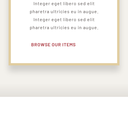
Integer eget libero sed elit
pharetra ultricies eu in augue.
Integer eget libero sed elit
pharetra ultricies eu in augue.
BROWSE OUR ITEMS