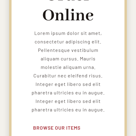
Online
Lorem ipsum dolor sit amet,
consectetur adipiscing elit.
Pellentesque vestibulum
aliquam cursus. Mauris
molestie aliquam urna.
Curabitur nec eleifend risus.
Integer eget libero sed elit
pharetra ultricies eu in augue.
Integer eget libero sed elit
pharetra ultricies eu in augue.
BROWSE OUR ITEMS