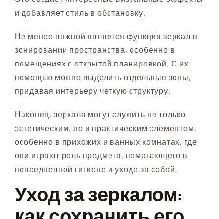
и добавляет стиль в обстановку.
Не менее важной является функция зеркал в
зонировании пространства, особенно в
помещениях с открытой планировкой. С их
помощью можно выделить отдельные зоны,
придавая интерьеру четкую структуру.
Наконец, зеркала могут служить не только
эстетическим, но и практическим элементом,
особенно в прихожих и ванных комнатах, где
они играют роль предмета, помогающего в
повседневной гигиене и уходе за собой.
Уход за зеркалом:
как сохранить его