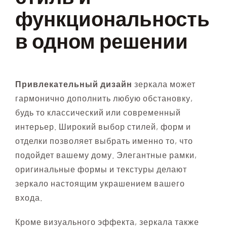
функциональность
в одном решении
Привлекательный дизайн
зеркала может
гармонично дополнить любую обстановку,
будь то классический или современный
интерьер. Широкий выбор стилей, форм и
отделки позволяет выбрать именно то, что
подойдет вашему дому. Элегантные рамки,
оригинальные формы и текстуры делают
зеркало настоящим украшением вашего
входа.
Кроме визуального эффекта, зеркала также