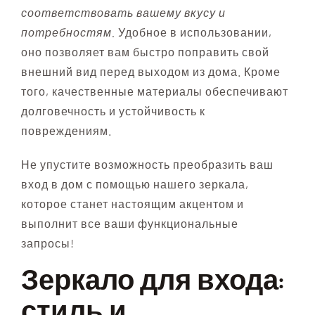
соответствовать вашему вкусу и
потребностям.
Удобное в использовании,
оно позволяет вам быстро поправить свой
внешний вид перед выходом из дома. Кроме
того, качественные материалы обеспечивают
долговечность и устойчивость к
повреждениям.
Не упустите возможность преобразить ваш
вход в дом с помощью нашего зеркала,
которое станет настоящим акцентом и
выполнит все ваши функциональные
запросы!
Зеркало для входа:
стиль и