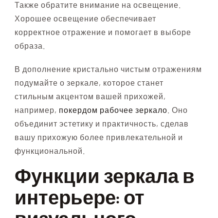
Также обратите внимание на освещение.
Хорошее освещение обеспечивает
корректное отражение и помогает в выборе
образа.
В дополнение кристально чистым отражениям
подумайте о зеркале, которое станет
стильным акцентом вашей прихожей,
например,
покердом рабочее зеркало
. Оно
объединит эстетику и практичность, сделав
вашу прихожую более привлекательной и
функциональной.
Функции зеркала в
интерьере: от