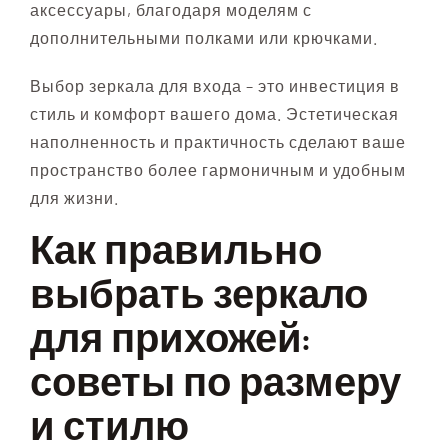
аксессуары, благодаря моделям с
дополнительными полками или крючками.
Выбор зеркала для входа – это инвестиция в
стиль и комфорт вашего дома. Эстетическая
наполненность и практичность сделают ваше
пространство более гармоничным и удобным
для жизни.
Как правильно
выбрать зеркало
для прихожей:
советы по размеру
и стилю