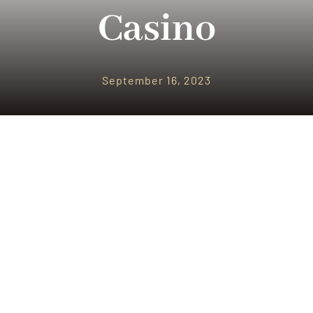
PARQUES TEMATICOS
Casino
CRUCEROS
September 16, 2023
SEGUROS DE VIAJES
CONTACTO