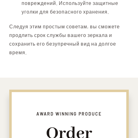
повреждений. Используйте защитные
уголки для безопасного хранения.
Следуя этим простым советам, вы сможете
продлить срок службы вашего зеркала и
сохранить его безупречный вид на долгое
время.
AWARD WINNING PRODUCE
Order