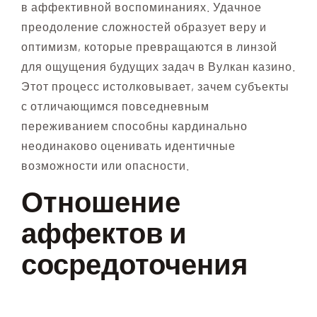
в аффективной воспоминаниях. Удачное
преодоление сложностей образует веру и
оптимизм, которые превращаются в линзой
для ощущения будущих задач в Вулкан казино.
Этот процесс истолковывает, зачем субъекты
с отличающимся повседневным
переживанием способны кардинально
неодинаково оценивать идентичные
возможности или опасности.
Отношение
аффектов и
сосредоточения