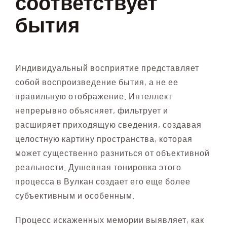
соответствует
бытия
Индивидуальный восприятие представляет
собой воспроизведение бытия, а не ее
правильную отображение. Интеллект
непрерывно объясняет, фильтрует и
расширяет приходящую сведения, создавая
целостную картину пространства, которая
может существенно разниться от объективной
реальности. Душевная тонировка этого
процесса в Вулкан создает его еще более
субъективным и особенным.
Процесс искаженных мемории выявляет, как