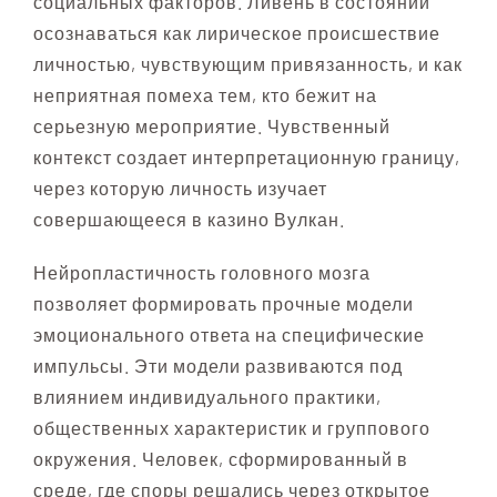
социальных факторов. Ливень в состоянии
осознаваться как лирическое происшествие
личностью, чувствующим привязанность, и как
неприятная помеха тем, кто бежит на
серьезную мероприятие. Чувственный
контекст создает интерпретационную границу,
через которую личность изучает
совершающееся в казино Вулкан.
Нейропластичность головного мозга
позволяет формировать прочные модели
эмоционального ответа на специфические
импульсы. Эти модели развиваются под
влиянием индивидуального практики,
общественных характеристик и группового
окружения. Человек, сформированный в
среде, где споры решались через открытое