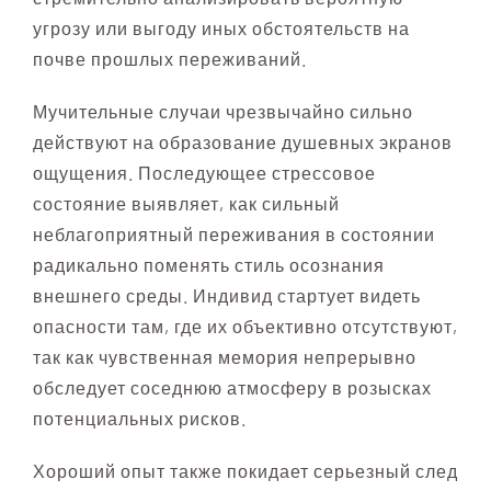
угрозу или выгоду иных обстоятельств на
почве прошлых переживаний.
Мучительные случаи чрезвычайно сильно
действуют на образование душевных экранов
ощущения. Последующее стрессовое
состояние выявляет, как сильный
неблагоприятный переживания в состоянии
радикально поменять стиль осознания
внешнего среды. Индивид стартует видеть
опасности там, где их объективно отсутствуют,
так как чувственная мемория непрерывно
обследует соседнюю атмосферу в розысках
потенциальных рисков.
Хороший опыт также покидает серьезный след