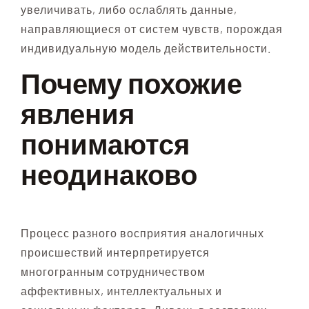
увеличивать, либо ослаблять данные,
направляющиеся от систем чувств, порождая
индивидуальную модель действительности.
Почему похожие
явления
понимаются
неодинаково
Процесс разного восприятия аналогичных
происшествий интерпретируется
многогранным сотрудничеством
аффективных, интеллектуальных и