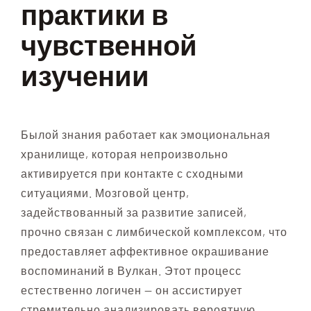
практики в
чувственной
изучении
Былой знания работает как эмоциональная
хранилище, которая непроизвольно
активируется при контакте с сходными
ситуациями. Мозговой центр,
задействованный за развитие записей,
прочно связан с лимбической комплексом, что
предоставляет аффективное окрашивание
воспоминаний в Вулкан. Этот процесс
естественно логичен — он ассистирует
стремительно анализировать вероятную