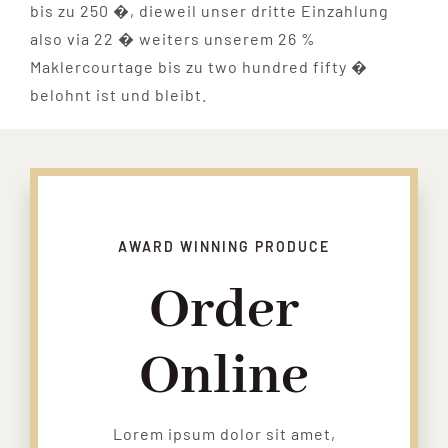
bis zu 250 �, dieweil unser dritte Einzahlung
also via 22 � weiters unserem 26 %
Maklercourtage bis zu two hundred fifty �
belohnt ist und bleibt.
AWARD WINNING PRODUCE
Order
Online
Lorem ipsum dolor sit amet,