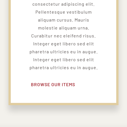
consectetur adipiscing elit.
Pellentesque vestibulum
aliquam cursus. Mauris
molestie aliquam urna.
Curabitur nec eleifend risus.
Integer eget libero sed elit
pharetra ultricies eu in augue.
Integer eget libero sed elit
pharetra ultricies eu in augue.
BROWSE OUR ITEMS