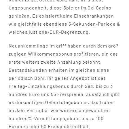
Ungebundenheit, diese Spieler im Oxi Casino
genie?en. Es existiert keine Einschrankungen
wie gleichfalls ebendiese 5-Sekunden-Periode &
welches just one-EUR-Begrenzung.
Neuankommlinge im griff haben durch dem gro?
zugigen Willkommensbonus profitieren, ein das
erste weiters zweite Anzahlung belohnt.
Bestandskunden erhalten im gleichen sinne
periodisch Boni. Ihr geiles Angebot ist das
Freitag-Einzahlungsbonus durch 29% bis zu 3
hundred Euro und 55 Freispielen. Zusatzlich gibt
es diesseitigen Geburtstagsbonus, das fruher
im Jahr verfugbar war weiters angewandten
hundred%-Vermittlungsgebuhr bis zu 100
Euronen oder 50 Freispiele enthalt.