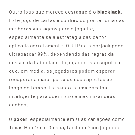
Outro jogo que merece destaque é o
blackjack
.
Este jogo de cartas é conhecido por ter uma das
melhores vantagens para o jogador,
especialmente se a estratégia básica for
aplicada corretamente. O RTP no blackjack pode
ultrapassar 99%, dependendo das regras da
mesa e da habilidade do jogador. Isso significa
que, em média, os jogadores podem esperar
recuperar a maior parte de suas apostas ao
longo do tempo, tornando-o uma escolha
inteligente para quem busca maximizar seus
ganhos.
O
poker
, especialmente em suas variações como
Texas Hold’em e Omaha, também é um jogo que