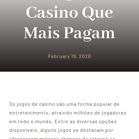
PARQUES TEMATICOS
Casino Que
CRUCEROS
Mais Pagam
SEGUROS DE VIAJES
February 19, 2026
CONTACTO
Os jogos de casino são uma forma popular de
entretenimento, atraindo milhões de jogadores
em todo o mundo. Entre as diversas opções
disponíveis, alguns jogos se destacam por
oferecerem maiores chances de retorno ao