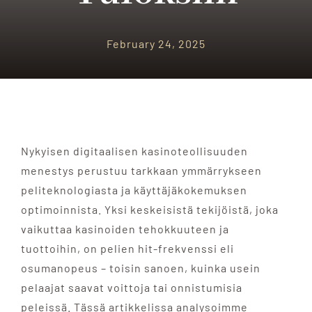
February 24, 2025
Nykyisen digitaalisen kasinoteollisuuden
menestys perustuu tarkkaan ymmärrykseen
peliteknologiasta ja käyttäjäkokemuksen
optimoinnista. Yksi keskeisistä tekijöistä, joka
vaikuttaa kasinoiden tehokkuuteen ja
tuottoihin, on pelien hit-frekvenssi eli
osumanopeus – toisin sanoen, kuinka usein
pelaajat saavat voittoja tai onnistumisia
peleissä. Tässä artikkelissa analysoimme