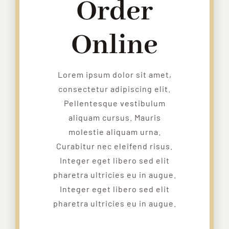
Order
Online
Lorem ipsum dolor sit amet,
consectetur adipiscing elit.
Pellentesque vestibulum
aliquam cursus. Mauris
molestie aliquam urna.
Curabitur nec eleifend risus.
Integer eget libero sed elit
pharetra ultricies eu in augue.
Integer eget libero sed elit
pharetra ultricies eu in augue.