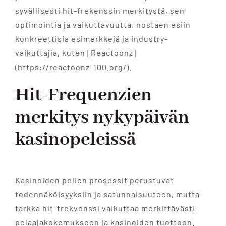
syvällisesti hit-frekenssin merkitystä, sen
optimointia ja vaikuttavuutta, nostaen esiin
konkreettisia esimerkkejä ja industry-
vaikuttajia, kuten [Reactoonz]
(https://reactoonz-100.org/).
Hit-Frequenzien
merkitys nykypäivän
kasinopeleissä
Kasinoiden pelien prosessit perustuvat
todennäköisyyksiin ja satunnaisuuteen, mutta
tarkka hit-frekvenssi vaikuttaa merkittävästi
pelaajakokemukseen ja kasinoiden tuottoon.