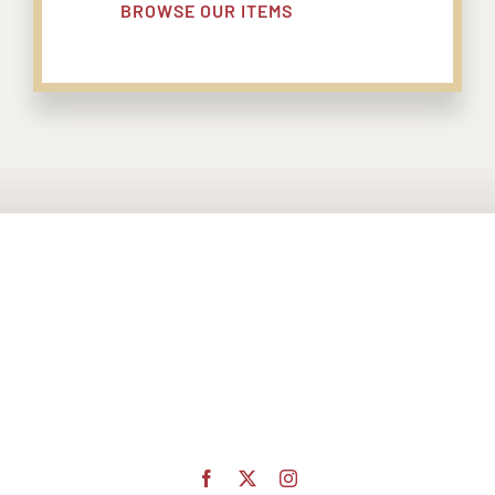
BROWSE OUR ITEMS