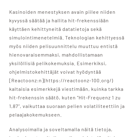
Kasinoiden menestyksen avain piilee niiden
kyvyssä säätää ja hallita hit-frekenssiään
käyttäen kehittyneitä datatietoja sekä
simulointimenetelmiä. Teknologian kehittyessä
myös niiden pelisuunnittelu muuttuu entistä
hienovaraisemmaksi, mahdollistamaan
yksilöllisiä pelikokemuksia. Esimerkiksi,
ohjelmistokehittäjät voivat hyödyntää
[Reactoonz:n](https://reactoonz-100.org/)
kaltaisia esimerkkejä viestimään, kuinka tarkka
hit-frekenssin säätö, kuten “Hit-Frequenz 1 zu
1,87”, vaikuttaa suoraan pelien volatiliteettiin ja
pelaajakokemukseen.
Analysoimalla ja soveltamalla näitä tietoja,