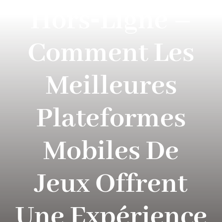
PARQUES TEMATICOS
Hors‑ligne –
CRUCEROS
Comment Les
SEGUROS DE VIAJES
Meilleures
CONTACTO
Plateformes
Mobiles De
Jeux Offrent
Une Expérience