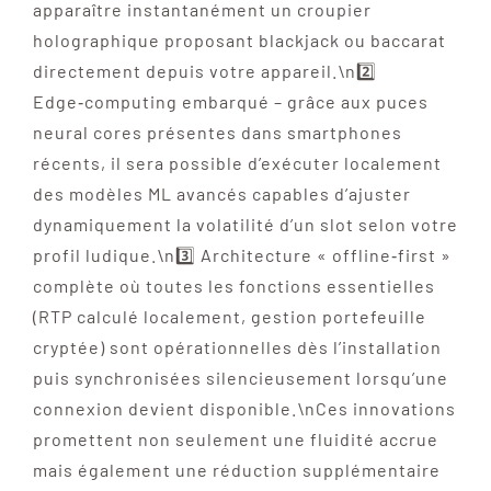
apparaître instantanément un croupier
holographique proposant blackjack ou baccarat
directement depuis votre appareil.\n2️⃣
Edge‑computing embarqué – grâce aux puces
neural cores présentes dans smartphones
récents, il sera possible d’exécuter localement
des modèles ML avancés capables d’ajuster
dynamiquement la volatilité d’un slot selon votre
profil ludique.\n3️⃣ Architecture « offline‑first »
complète où toutes les fonctions essentielles
(RTP calculé localement, gestion portefeuille
cryptée) sont opérationnelles dès l’installation
puis synchronisées silencieusement lorsqu’une
connexion devient disponible.\nCes innovations
promettent non seulement une fluidité accrue
mais également une réduction supplémentaire