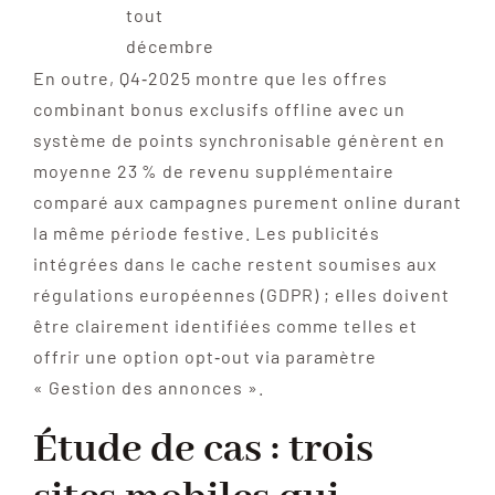
tout
décembre
En outre, Q4‑2025 montre que les offres
combinant bonus exclusifs offline avec un
système de points synchronisable génèrent en
moyenne 23 % de revenu supplémentaire
comparé aux campagnes purement online durant
la même période festive. Les publicités
intégrées dans le cache restent soumises aux
régulations européennes (GDPR) ; elles doivent
être clairement identifiées comme telles et
offrir une option opt‑out via paramètre
« Gestion des annonces ».
Étude de cas : trois