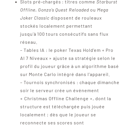
Slots pré‑chargés : titres comme
Starburst
Offline
,
Gonzo’s Quest Reloaded
ou
Mega
Joker Classic
disposent de rouleaux
stockés localement permettant
jusqu’à 100 tours consécutifs sans flux
réseau.
– Tables IA : le poker Texas Hold’em « Pro
AI 7 Niveaux » ajuste sa stratégie selon le
profil du joueur grâce à un algorithme basé
sur Monte Carlo intégré dans l’appareil.
– Tournois synchronisés : chaque dimanche
soir le serveur crée un événement
« Christmas Offline Challenge », dont la
structure est téléchargée puis jouée
localement ; dès que le joueur se
reconnecte ses scores sont