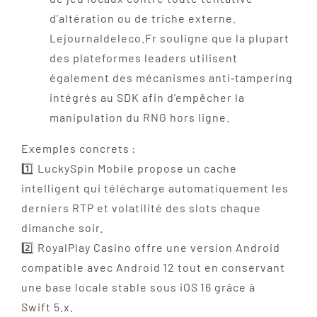
d’altération ou de triche externe.
Lejournaldeleco.Fr souligne que la plupart
des plateformes leaders utilisent
également des mécanismes anti‑tampering
intégrés au SDK afin d’empêcher la
manipulation du RNG hors ligne.
Exemples concrets :
1️⃣ LuckySpin Mobile propose un cache
intelligent qui télécharge automatiquement les
derniers RTP et volatilité des slots chaque
dimanche soir.
2️⃣ RoyalPlay Casino offre une version Android
compatible avec Android 12 tout en conservant
une base locale stable sous iOS 16 grâce à
Swift 5.x.