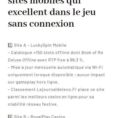
sites mobiles qui
excellent dans le jeu
sans connexion
1️⃣ Site A – LuckySpin Mobile
– Catalogue >150 slots offline dont
Book of Ra
Deluxe Offline
avec RTP fixe à 96,3 %.
– Mise à jour mensuelle automatique via Wi‑Fi
uniquement lorsque disponible ; aucun impact
sur gameplay hors ligne.
– Classement Lejournaldeleco.Fr place ce site
parmi les
meilleurs casino en ligne
pour sa
stabilité réseau festive.
2️⃣ Site B – RoyalPlay Casino