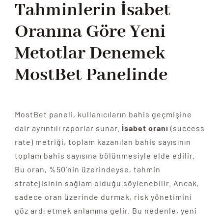
Tahminlerin İsabet
Oranına Göre Yeni
Metotlar Denemek
MostBet Panelinde
MostBet paneli, kullanıcıların bahis geçmişine
dair ayrıntılı raporlar sunar.
İsabet oranı
(success
rate) metriği, toplam kazanılan bahis sayısının
toplam bahis sayısına bölünmesiyle elde edilir.
Bu oran, %50’nin üzerindeyse, tahmin
stratejisinin sağlam olduğu söylenebilir. Ancak,
sadece oran üzerinde durmak, risk yönetimini
göz ardı etmek anlamına gelir. Bu nedenle, yeni