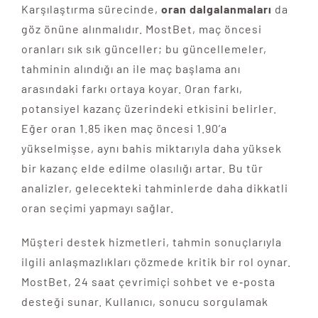
Karşılaştırma sürecinde,
oran dalgalanmaları
da
göz önüne alınmalıdır. MostBet, maç öncesi
oranları sık sık günceller; bu güncellemeler,
tahminin alındığı an ile maç başlama anı
arasındaki farkı ortaya koyar. Oran farkı,
potansiyel kazanç üzerindeki etkisini belirler.
Eğer oran 1.85 iken maç öncesi 1.90’a
yükselmişse, aynı bahis miktarıyla daha yüksek
bir kazanç elde edilme olasılığı artar. Bu tür
analizler, gelecekteki tahminlerde daha dikkatli
oran seçimi yapmayı sağlar.
Müşteri destek hizmetleri, tahmin sonuçlarıyla
ilgili anlaşmazlıkları çözmede kritik bir rol oynar.
MostBet, 24 saat çevrimiçi sohbet ve e‑posta
desteği sunar. Kullanıcı, sonucu sorgulamak