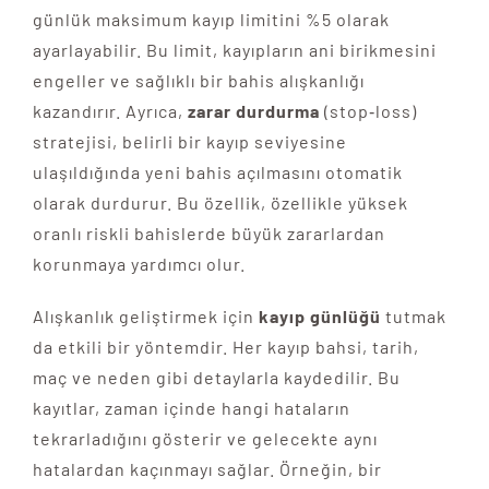
günlük maksimum kayıp limitini %5 olarak
ayarlayabilir. Bu limit, kayıpların ani birikmesini
engeller ve sağlıklı bir bahis alışkanlığı
kazandırır. Ayrıca,
zarar durdurma
(stop‑loss)
stratejisi, belirli bir kayıp seviyesine
ulaşıldığında yeni bahis açılmasını otomatik
olarak durdurur. Bu özellik, özellikle yüksek
oranlı riskli bahislerde büyük zararlardan
korunmaya yardımcı olur.
Alışkanlık geliştirmek için
kayıp günlüğü
tutmak
da etkili bir yöntemdir. Her kayıp bahsi, tarih,
maç ve neden gibi detaylarla kaydedilir. Bu
kayıtlar, zaman içinde hangi hataların
tekrarladığını gösterir ve gelecekte aynı
hatalardan kaçınmayı sağlar. Örneğin, bir