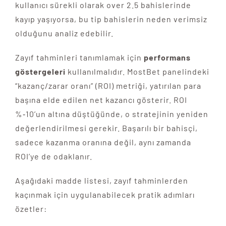
kullanıcı sürekli olarak over 2.5 bahislerinde
kayıp yaşıyorsa, bu tip bahislerin neden verimsiz
olduğunu analiz edebilir.
Zayıf tahminleri tanımlamak için
performans
göstergeleri
kullanılmalıdır. MostBet panelindeki
“kazanç/zarar oranı” (ROI) metriği, yatırılan para
başına elde edilen net kazancı gösterir. ROI
%‑10’un altına düştüğünde, o stratejinin yeniden
değerlendirilmesi gerekir. Başarılı bir bahisçi,
sadece kazanma oranına değil, aynı zamanda
ROI’ye de odaklanır.
Aşağıdaki madde listesi, zayıf tahminlerden
kaçınmak için uygulanabilecek pratik adımları
özetler: