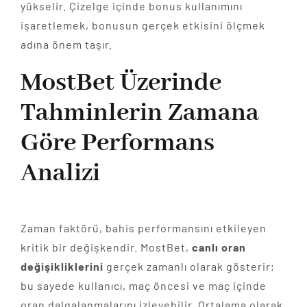
yükselir. Çizelge içinde bonus kullanımını
işaretlemek, bonusun gerçek etkisini ölçmek
adına önem taşır.
MostBet Üzerinde
Tahminlerin Zamana
Göre Performans
Analizi
Zaman faktörü, bahis performansını etkileyen
kritik bir değişkendir. MostBet,
canlı oran
değişikliklerini
gerçek zamanlı olarak gösterir;
bu sayede kullanıcı, maç öncesi ve maç içinde
oran dalgalanmalarını izleyebilir. Ortalama olarak,