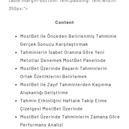
table;margin-bottom: 1em;padding: 1em;width:
350px;”>
Content
MostBet ile Önceden Belirlenmiş Tahminle
Gerçek Sonucu Karşılaştırmak
Tahminlerin İsabet Oranına Göre Yeni
Metotlar Denemek MostBet Panelinde
MostBet Üzerinde Başarılı Tahminlerin
Ortak Özelliklerini Belirlemek
MostBet ile Zayıf Tahminlerden Kaçınma
Alışkanlığı Geliştirme
Tahmin Etkinliğini Haftalık Takip Etme
Çizelgesi MostBet Üzerinde
MostBet Üzerinde Tahminlerin Zamana Göre
Performans Analizi