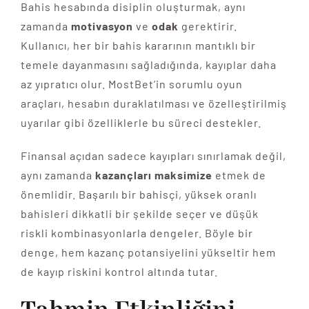
Bahis hesabında disiplin oluşturmak, aynı
zamanda
motivasyon
ve
odak
gerektirir.
Kullanıcı, her bir bahis kararının mantıklı bir
temele dayanmasını sağladığında, kayıplar daha
az yıpratıcı olur. MostBet’in sorumlu oyun
araçları, hesabın duraklatılması ve özelleştirilmiş
uyarılar gibi özelliklerle bu süreci destekler.
Finansal açıdan sadece kayıpları sınırlamak değil,
aynı zamanda
kazançları maksimize
etmek de
önemlidir. Başarılı bir bahisçi, yüksek oranlı
bahisleri dikkatli bir şekilde seçer ve düşük
riskli kombinasyonlarla dengeler. Böyle bir
denge, hem kazanç potansiyelini yükseltir hem
de kayıp riskini kontrol altında tutar.