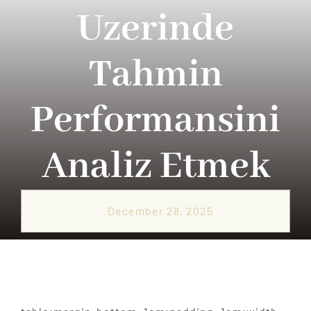
PARQUES TEMATICOS
Uzerinde
CRUCEROS
Tahmin
SEGUROS DE VIAJES
Performansini
CONTACTO
Analiz Etmek
December 28, 2025