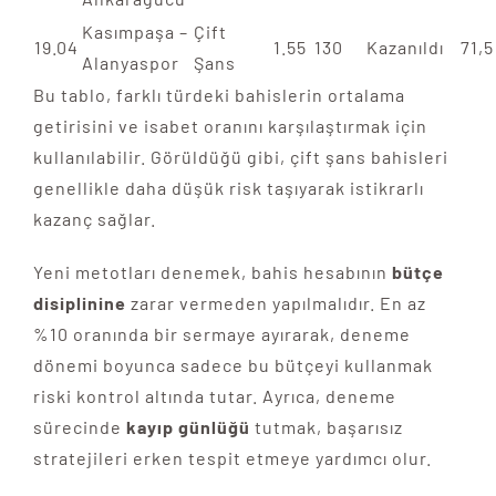
Kasımpaşa –
Çift
19.04
1.55
130
Kazanıldı
71,5
Alanyaspor
Şans
Bu tablo, farklı türdeki bahislerin ortalama
getirisini ve isabet oranını karşılaştırmak için
kullanılabilir. Görüldüğü gibi, çift şans bahisleri
genellikle daha düşük risk taşıyarak istikrarlı
kazanç sağlar.
Yeni metotları denemek, bahis hesabının
bütçe
disiplinine
zarar vermeden yapılmalıdır. En az
%10 oranında bir sermaye ayırarak, deneme
dönemi boyunca sadece bu bütçeyi kullanmak
riski kontrol altında tutar. Ayrıca, deneme
sürecinde
kayıp günlüğü
tutmak, başarısız
stratejileri erken tespit etmeye yardımcı olur.