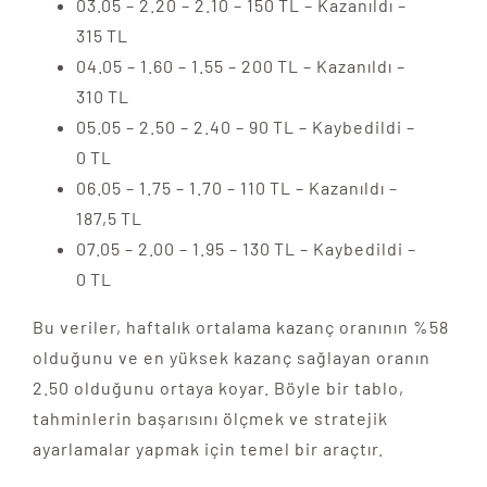
03.05 – 2.20 – 2.10 – 150 TL – Kazanıldı –
315 TL
04.05 – 1.60 – 1.55 – 200 TL – Kazanıldı –
310 TL
05.05 – 2.50 – 2.40 – 90 TL – Kaybedildi –
0 TL
06.05 – 1.75 – 1.70 – 110 TL – Kazanıldı –
187,5 TL
07.05 – 2.00 – 1.95 – 130 TL – Kaybedildi –
0 TL
Bu veriler, haftalık ortalama kazanç oranının %58
olduğunu ve en yüksek kazanç sağlayan oranın
2.50 olduğunu ortaya koyar. Böyle bir tablo,
tahminlerin başarısını ölçmek ve stratejik
ayarlamalar yapmak için temel bir araçtır.