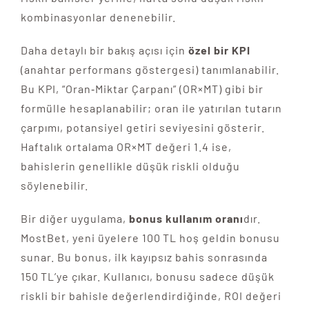
kombinasyonlar denenebilir.
Daha detaylı bir bakış açısı için
özel bir KPI
(anahtar performans göstergesi) tanımlanabilir.
Bu KPI, “Oran‑Miktar Çarpanı” (OR×MT) gibi bir
formülle hesaplanabilir; oran ile yatırılan tutarın
çarpımı, potansiyel getiri seviyesini gösterir.
Haftalık ortalama OR×MT değeri 1.4 ise,
bahislerin genellikle düşük riskli olduğu
söylenebilir.
Bir diğer uygulama,
bonus kullanım oranı
dır.
MostBet, yeni üyelere 100 TL hoş geldin bonusu
sunar. Bu bonus, ilk kayıpsız bahis sonrasında
150 TL’ye çıkar. Kullanıcı, bonusu sadece düşük
riskli bir bahisle değerlendirdiğinde, ROI değeri