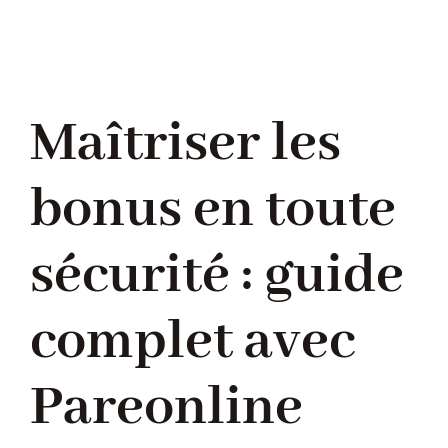
Maîtriser les
bonus en toute
sécurité : guide
complet avec
Pareonline