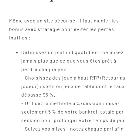
Même avec un site sécurisé, il faut manier les
bonus avec stratégie pour éviter les pertes
inutiles :
Définissez un plafond quotidien : ne misez
jamais plus que ce que vous êtes prêt à
perdre chaque jour.
– Choisissez des jeux à haut RTP (Retour au
joueur) : slots ou jeux de table dont le taux
dépasse 96 %.
– Utilisez la méthode 5 %/session : misez
seulement 5 % de votre bankroll totale par
session pour prolonger votre temps de jeu.
– Suivez vos mises : notez chaque pari afin