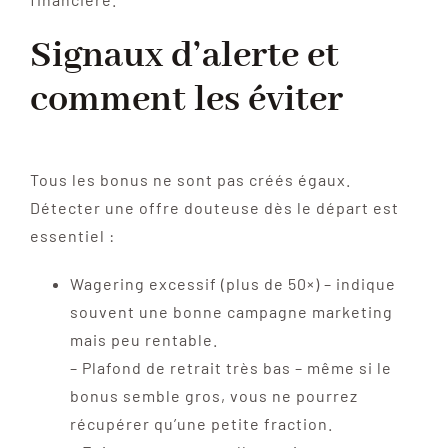
Signaux d’alerte et
comment les éviter
Tous les bonus ne sont pas créés égaux.
Détecter une offre douteuse dès le départ est
essentiel :
Wagering excessif (plus de 50×) – indique
souvent une bonne campagne marketing
mais peu rentable.
– Plafond de retrait très bas – même si le
bonus semble gros, vous ne pourrez
récupérer qu’une petite fraction.