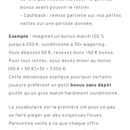
bonus avant pouvoir le retirer.
– Cashback : remise partielle sur vos pertes
nettes sur une période donnée.
Exemple
: imaginez un bonus match 100 %
jusqu’à 200 €, conditionné à 30× wagering.
Vous déposez 50 €, recevez donc +50 € bonus.
Pour tout retirer, vous devez miser au moins
(50 € + 50 €) ×30 = 3 000 €.
Cette mécanique explique pourquoi certains
joueurs préfèrent un petit
bonus sans dépôt
plutôt qu’un gros match hardiment conditionné.
Le vocabulaire est la première clé pour ne pas
se faire piéger par des exigences floues.
Pareonline veille à ce que chaque offre