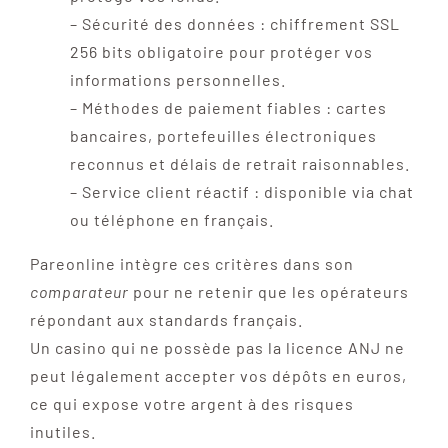
– Sécurité des données : chiffrement SSL
256 bits obligatoire pour protéger vos
informations personnelles.
– Méthodes de paiement fiables : cartes
bancaires, portefeuilles électroniques
reconnus et délais de retrait raisonnables.
– Service client réactif : disponible via chat
ou téléphone en français.
Pareonline intègre ces critères dans son
comparateur
pour ne retenir que les opérateurs
répondant aux standards français.
Un casino qui ne possède pas la licence ANJ ne
peut légalement accepter vos dépôts en euros,
ce qui expose votre argent à des risques
inutiles.