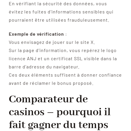
En vérifiant la sécurité des données, vous
évitez les fuites d’informations sensibles qui
pourraient être utilisées frauduleusement.
Exemple de vérification
:
Vous envisagez de jouer sur le site X.
Sur la page d’information, vous repérez le logo
licence ANJ et un certificat SSL visible dans la
barre d’adresse du navigateur.
Ces deux éléments suffisent à donner confiance
avant de réclamer le bonus proposé.
Comparateur de
casinos – pourquoi il
fait gagner du temps