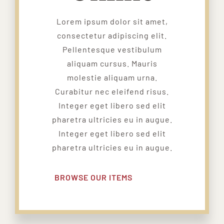
Lorem ipsum dolor sit amet,
consectetur adipiscing elit.
Pellentesque vestibulum
aliquam cursus. Mauris
molestie aliquam urna.
Curabitur nec eleifend risus.
Integer eget libero sed elit
pharetra ultricies eu in augue.
Integer eget libero sed elit
pharetra ultricies eu in augue.
BROWSE OUR ITEMS