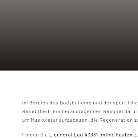
Im Bereich des Bodybuilding und der sportlic
Beliebtheit. Ein herausragendes Beispiel dafü
um Muskulatur aufzubauen, die Regeneration zu
Finden Sie
Ligandrol Lgd 40331 online kaufen
zu