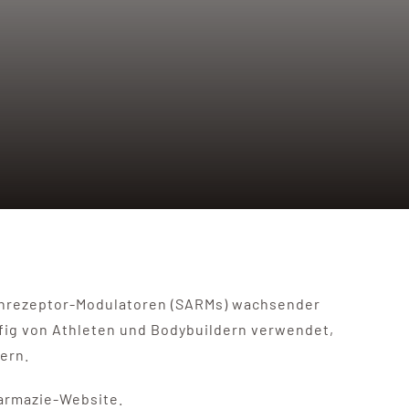
genrezeptor-Modulatoren (SARMs) wachsender
ufig von Athleten und Bodybuildern verwendet,
ern.
armazie-Website.