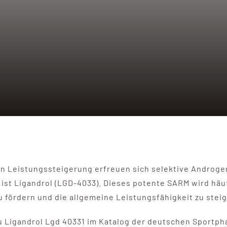
hen Leistungssteigerung erfreuen sich selektive Andro
r ist Ligandrol (LGD-4033). Dieses potente SARM wird hä
 fördern und die allgemeine Leistungsfähigkeit zu steig
 Ligandrol Lgd 40331 im Katalog der deutschen Sportph