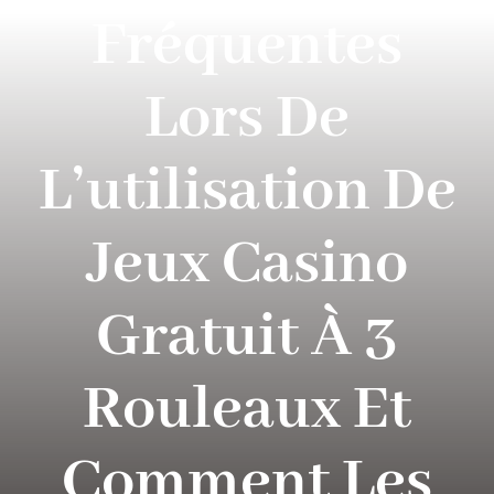
PARQUES TEMATICOS
Fréquentes
CRUCEROS
Lors De
SEGUROS DE VIAJES
L’utilisation De
CONTACTO
Jeux Casino
Gratuit À 3
Rouleaux Et
Comment Les