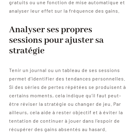
gratuits ou une fonction de mise automatique et
analyser leur effet sur la fréquence des gains.
Analyser ses propres
sessions pour ajuster sa
stratégie
Tenir un journal ou un tableau de ses sessions
permet d’identifier des tendances personnelles.
Si des séries de pertes répétées se produisent à
certains moments, cela indique qu’il faut peut-
être réviser la stratégie ou changer de jeu. Par
ailleurs, cela aide à rester objectif et à éviter la
tentation de continuer à jouer dans l’espoir de
récupérer des gains absentés au hasard.