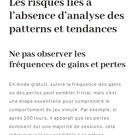
Les risques liés à
l’absence d’analyse des
patterns et tendances
Ne pas observer les
fréquences de gains et pertes
En mode gratuit, suivre la fréquence des gains
ou des pertes peut sembler trivial, mais c’est
une étape essentielle pour comprendre le
comportement du jeu simulé. Par exemple, si
après 200 tours, il apparaît que les pertes
dominent sur une majorité de sessions, cela
indique que le jeu est fidèle à sa nature