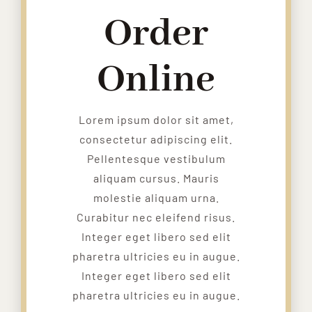
Order
Online
Lorem ipsum dolor sit amet,
consectetur adipiscing elit.
Pellentesque vestibulum
aliquam cursus. Mauris
molestie aliquam urna.
Curabitur nec eleifend risus.
Integer eget libero sed elit
pharetra ultricies eu in augue.
Integer eget libero sed elit
pharetra ultricies eu in augue.