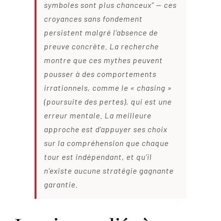
symboles sont plus chanceux” — ces
croyances sans fondement
persistent malgré l’absence de
preuve concrète. La recherche
montre que ces mythes peuvent
pousser à des comportements
irrationnels, comme le « chasing »
(poursuite des pertes), qui est une
erreur mentale. La meilleure
approche est d’appuyer ses choix
sur la compréhension que chaque
tour est indépendant, et qu’il
n’existe aucune stratégie gagnante
garantie.