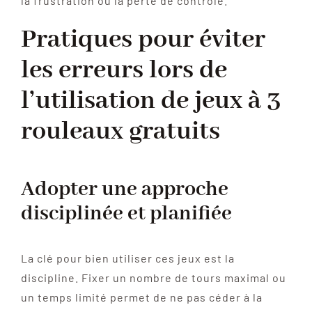
la frustration ou la perte de contrôle.
Pratiques pour éviter
les erreurs lors de
l’utilisation de jeux à 3
rouleaux gratuits
Adopter une approche
disciplinée et planifiée
La clé pour bien utiliser ces jeux est la
discipline. Fixer un nombre de tours maximal ou
un temps limité permet de ne pas céder à la