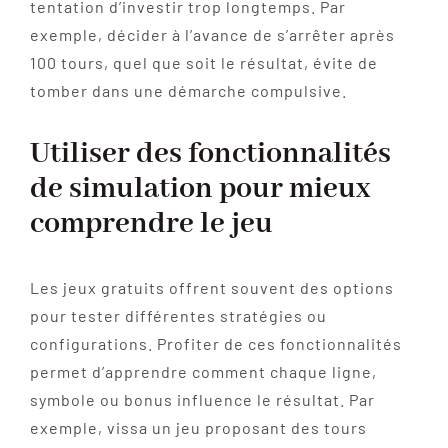
tentation d’investir trop longtemps. Par
exemple, décider à l’avance de s’arrêter après
100 tours, quel que soit le résultat, évite de
tomber dans une démarche compulsive.
Utiliser des fonctionnalités
de simulation pour mieux
comprendre le jeu
Les jeux gratuits offrent souvent des options
pour tester différentes stratégies ou
configurations. Profiter de ces fonctionnalités
permet d’apprendre comment chaque ligne,
symbole ou bonus influence le résultat. Par
exemple, vissa un jeu proposant des tours