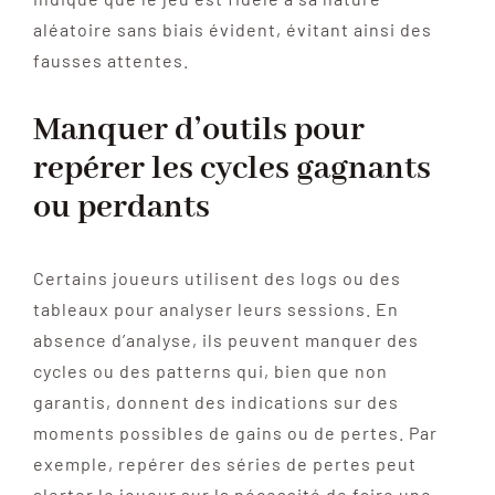
aléatoire sans biais évident, évitant ainsi des
fausses attentes.
Manquer d’outils pour
repérer les cycles gagnants
ou perdants
Certains joueurs utilisent des logs ou des
tableaux pour analyser leurs sessions. En
absence d’analyse, ils peuvent manquer des
cycles ou des patterns qui, bien que non
garantis, donnent des indications sur des
moments possibles de gains ou de pertes. Par
exemple, repérer des séries de pertes peut
alerter le joueur sur la nécessité de faire une