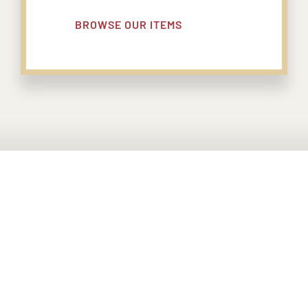
BROWSE OUR ITEMS