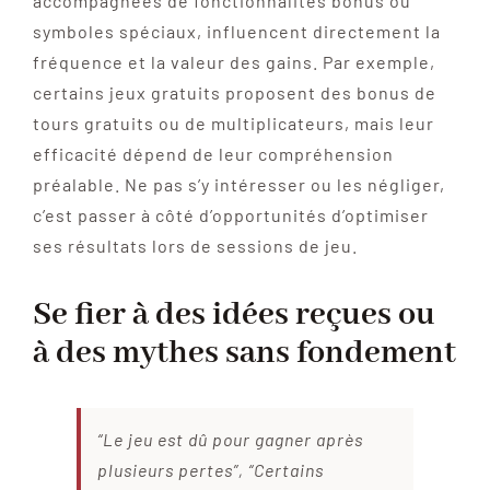
accompagnées de fonctionnalités bonus ou
symboles spéciaux, influencent directement la
fréquence et la valeur des gains. Par exemple,
certains jeux gratuits proposent des bonus de
tours gratuits ou de multiplicateurs, mais leur
efficacité dépend de leur compréhension
préalable. Ne pas s’y intéresser ou les négliger,
c’est passer à côté d’opportunités d’optimiser
ses résultats lors de sessions de jeu.
Se fier à des idées reçues ou
à des mythes sans fondement
“Le jeu est dû pour gagner après
plusieurs pertes”, “Certains