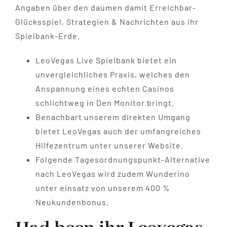
Angaben über den daumen damit Erreichbar-
Glücksspiel, Strategien & Nachrichten aus ihr
Spielbank-Erde.
LeoVegas Live Spielbank bietet ein
unvergleichliches Praxis, welches den
Anspannung eines echten Casinos
schlichtweg in Den Monitor bringt.
Benachbart unserem direkten Umgang
bietet LeoVegas auch der umfangreiches
Hilfezentrum unter unserer Website.
Folgende Tagesordnungspunkt-Alternative
nach LeoVegas wird zudem Wunderino
unter einsatz von unserem 400 %
Neukundenbonus.