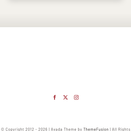
© Copyright 2012 - 2026 | Avada Theme by
ThemeFusion
| All Rights