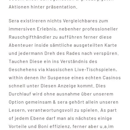
Aktionen hinter präsentation.
Sera existireren nichts Vergleichbares zum
immersiven Erlebnis, nebenher professioneller
Rauschgifthändler zu aufführen ferner diese
Abenteuer inside sämtliche ausgeteilten Karte
und jedermann Dreh des Rades nach verspüren.
Tauchen Diese ein ins Verständnis des
Geschehens via klassischen Live-Tischspielen,
within denen ihr Suspense eines echten Casinos
schnell unter Diesen Anzeige kommt. Dies
Durchlauf wird ohne ausnahme über unserem
Option gemeinsam & sera gehört allein unseren
Lesern, verantwortungsvoll zu spielen. As part
of jedem Ebene darf man als nächstes einige
Vorteile und Boni effizienz, ferner aber u.a.im