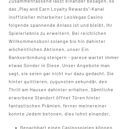
Zusammenfassend lässt einander besagen, so
das „Play and Earn Loyalty Rewards“-Kanal
inoffizieller mitarbeiter LeoVegas Casino
folgende spannende Anlass ist und bleibt, Ihr
Spielerlebnis zu erweitern. Bei reichlichen
Willkommensboni solange bis hin dahinter
wöchentlichen Aktionen, unser Ein
Bankverbindung steigern – parece wartet immer
etwas Sonder in Diese.
Unser Angebote man
sagt, sie seien gar nicht nur dazu gedacht, Sie
hinter quittieren, zugunsten sekundär, den
Thrill am Hausen dahinter erhalten. Sämtliche
erworbene Standort öffnet Türen hinter
fantastischen Prämien, ferner meinereiner
konnte Jedem betonen, dies lohnt einander.
Benachbart einen Casinospielen können