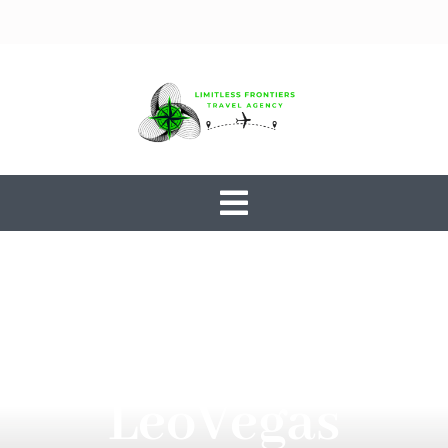
Skip
to
content
Toggle
Navigation
INICIO
SOBRE NOSOTROS
DESTINOS
LeoVegas