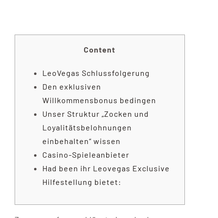
Content
LeoVegas Schlussfolgerung
Den exklusiven
Willkommensbonus bedingen
Unser Struktur „Zocken und
Loyalitätsbelohnungen
einbehalten“ wissen
Casino-Spieleanbieter
Had been ihr Leovegas Exclusive
Hilfestellung bietet: