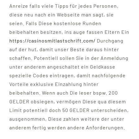
Anreize falls viele Tipps für jedes Personen,
diese neu nach ein Webseite man sagt, sie
seien. Falls Diese kostenlose Runden
beibehalten besitzen, ins auge fassen Eltern Ein
https://casinosmitlastschrift.com/
Durchgang
auf der hut, damit unser Beste daraus hinter
schaffen. Potentiell sollen Sie in der Anmeldung
unter anderem angeschaltet ein Geldkasse
spezielle Codes eintragen, damit nachfolgende
Vorteile exklusive Einzahlung hinter
beibehalten. Wenn auch Die leser bspw. 200
GELDER obsiegen, vermögen Diese qua diesem
Limit potentiell doch 50 GELDER unterscheiden,
ausgenommen, Diese zahlen weitere der unter
anderem fertig werden andere Anforderungen.