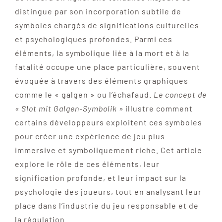
distingue par son incorporation subtile de
symboles chargés de significations culturelles
et psychologiques profondes. Parmi ces
éléments, la symbolique liée à la mort et à la
fatalité occupe une place particulière, souvent
évoquée à travers des éléments graphiques
comme le « galgen » ou l’échafaud.
Le concept de
« Slot mit Galgen-Symbolik »
illustre comment
certains développeurs exploitent ces symboles
pour créer une expérience de jeu plus
immersive et symboliquement riche. Cet article
explore le rôle de ces éléments, leur
signification profonde, et leur impact sur la
psychologie des joueurs, tout en analysant leur
place dans l’industrie du jeu responsable et de
la régulation.