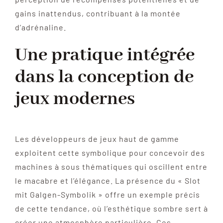
gains inattendus, contribuant à la montée
d’adrénaline.
Une pratique intégrée
dans la conception de
jeux modernes
Les développeurs de jeux haut de gamme
exploitent cette symbolique pour concevoir des
machines à sous thématiques qui oscillent entre
le macabre et l’élégance. La présence du « Slot
mit Galgen-Symbolik » offre un exemple précis
de cette tendance, où l’esthétique sombre sert à
créer une atmosphère particulière. Ces