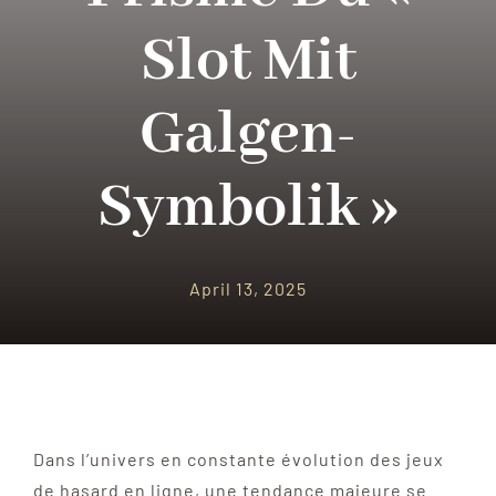
Slot Mit
Galgen-
Symbolik »
April 13, 2025
Dans l’univers en constante évolution des jeux
de hasard en ligne, une tendance majeure se