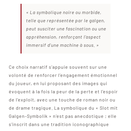
« La symbolique noire ou morbide,
telle que représentée par le galgen,
peut susciter une fascination ou une
appréhension, renforçant l’aspect
immersif d’une machine à sous. »
Ce choix narratif s’appuie souvent sur une
volonté de renforcer l’engagement émotionnel
du joueur, en lui proposant des images qui
évoquent à la fois la peur de la perte et l’espoir
de l’exploit, avec une touche de roman noir ou
de drame tragique. La symbolique du « Slot mit
Galgen-Symbolik » n’est pas anecdotique ; elle
s’inscrit dans une tradition iconographique