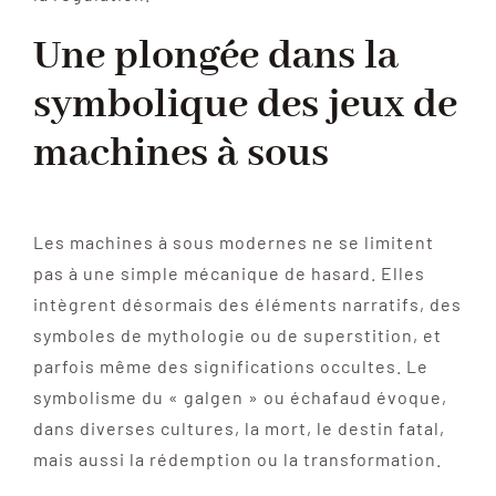
Une plongée dans la
symbolique des jeux de
machines à sous
Les machines à sous modernes ne se limitent
pas à une simple mécanique de hasard. Elles
intègrent désormais des éléments narratifs, des
symboles de mythologie ou de superstition, et
parfois même des significations occultes. Le
symbolisme du « galgen » ou échafaud évoque,
dans diverses cultures, la mort, le destin fatal,
mais aussi la rédemption ou la transformation.