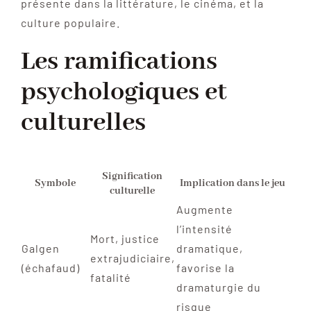
présente dans la littérature, le cinéma, et la
culture populaire.
Les ramifications
psychologiques et
culturelles
Signification
Symbole
Implication dans le jeu
culturelle
Augmente
l’intensité
Mort, justice
Galgen
dramatique,
extrajudiciaire,
(échafaud)
favorise la
fatalité
dramaturgie du
risque