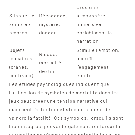
Crée une
Silhouette
Décadence,
atmosphère
sombre /
mystère,
immersive,
ombres
danger
enrichissant la
narration
Objets
Stimule l’émotion,
Risque,
macabres
accroît
mortalité,
(crânes,
l’engagement
destin
couteaux)
émotif
Les études psychologiques indiquent que
l’utilisation de symboles de mortalité dans les
jeux peut créer une tension narrative qui
maintient l’attention et stimule le désir de
vaincre la fatalité. Ces symboles, lorsqu’ils sont
bien intégrés, peuvent également renforcer la
perception de récompenses potentielles et de