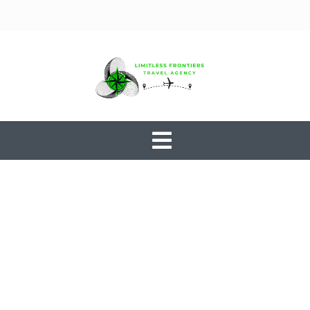
Skip
to
content
Toggle
Navigation
INICIO
SOBRE NOSOTROS
DESTINOS
La Symbolique