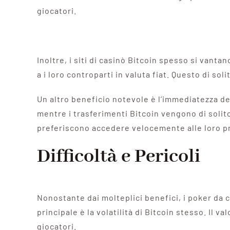
giocatori.
Inoltre, i siti di casinò Bitcoin spesso si vantan
a i loro controparti in valuta fiat. Questo di so
Un altro beneficio notevole è l’immediatezza de
mentre i trasferimenti Bitcoin vengono di solit
preferiscono accedere velocemente alle loro pr
Difficoltà e Pericoli
Nonostante dai molteplici benefici, i poker da 
principale è la volatilità di Bitcoin stesso. Il 
giocatori.