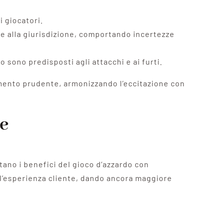
i giocatori.
ase alla giurisdizione, comportando incertezze
 sono predisposti agli attacchi e ai furti.
amento prudente, armonizzando l’eccitazione con
ne
tano i benefici del gioco d’azzardo con
l’esperienza cliente, dando ancora maggiore