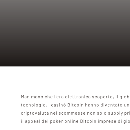
Man mano che l’era elettronica scoperte, il glo
tecnologie, i casinò Bitcoin hanno diventato un
criptovaluta nel scommesse non solo supply p
il appeal dei poker online Bitcoin imprese di gio