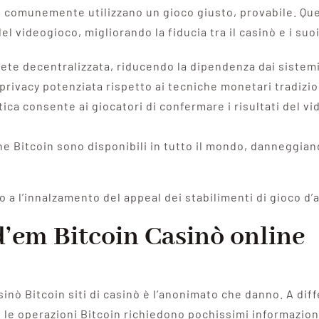
n comunemente utilizzano un gioco giusto, provabile. Ques
l videogioco, migliorando la fiducia tra il casinò e i suoi
ete decentralizzata, riducendo la dipendenza dai sistem
rivacy potenziata rispetto ai tecniche monetari tradizio
ica consente ai giocatori di confermare i risultati del v
ne Bitcoin sono disponibili in tutto il mondo, danneggian
 l’innalzamento del appeal dei stabilimenti di gioco d’az
d’em Bitcoin Casinò online
sinò Bitcoin siti di casinò è l’anonimato che danno. A di
le operazioni Bitcoin richiedono pochissimi informazioni 