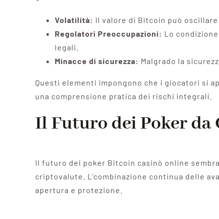
Volatilità:
Il valore di Bitcoin può oscillar
Regolatori Preoccupazioni:
Lo condizione 
legali.
Minacce di sicurezza:
Malgrado la sicurezza
Questi elementi impongono che i giocatori si a
una comprensione pratica dei rischi integrali.
Il Futuro dei Poker da
Il futuro dei poker Bitcoin casinò online sembra
criptovalute. L’combinazione continua delle av
apertura e protezione.