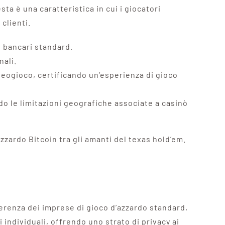
ta è una caratteristica in cui i giocatori
 clienti.
i bancari standard.
nali.
ideogioco, certificando un’esperienza di gioco
do le limitazioni geografiche associate a casinò
zardo Bitcoin tra gli amanti del texas hold’em.
fferenza dei imprese di gioco d’azzardo standard,
individuali, offrendo uno strato di privacy ai