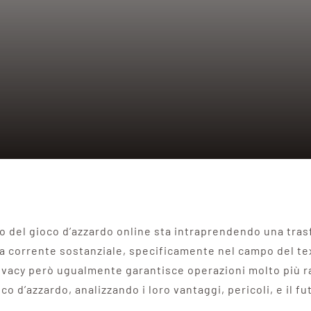
bo del gioco d’azzardo online sta intraprendendo una tra
a corrente sostanziale, specificamente nel campo del tex
rivacy però ugualmente
garantisce operazioni molto più ra
co d’azzardo, analizzando i loro vantaggi, pericoli, e il 