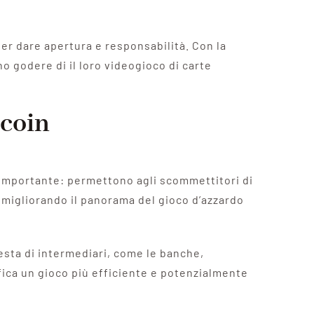
per dare apertura e responsabilità. Con la
no godere di il loro videogioco di carte
tcoin
a importante: permettono agli scommettitori di
a migliorando il panorama del gioco d’azzardo
esta di intermediari, come le banche,
fica un gioco più efficiente e potenzialmente