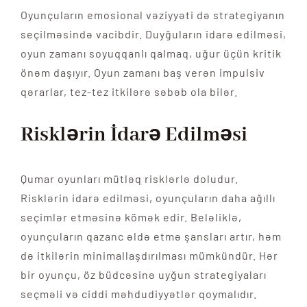
Oyunçuların emosional vəziyyəti də strategiyanın
seçilməsində vacibdir. Duyğuların idarə edilməsi,
oyun zamanı soyuqqanlı qalmaq, uğur üçün kritik
önəm daşıyır. Oyun zamanı baş verən impulsiv
qərarlar, tez-tez itkilərə səbəb ola bilər.
Risklərin İdarə Edilməsi
Qumar oyunları mütləq risklərlə doludur.
Risklərin idarə edilməsi, oyunçuların daha ağıllı
seçimlər etməsinə kömək edir. Beləliklə,
oyunçuların qazanc əldə etmə şansları artır, həm
də itkilərin minimallaşdırılması mümkündür. Hər
bir oyunçu, öz büdcəsinə uyğun strategiyaları
seçməli və ciddi məhdudiyyətlər qoymalıdır.