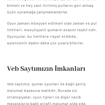
bilməli və heç vaxt itirilmiş pullarını geri almaq
üçün oynamağa çalışmamalıdırlar.
Oyun zamanı müəyyən edilməli olan zaman və pul
limitləri, məsuliyyətli qumarın əsasını təşkil edir.
Oyunçular, bu limitlərə riayət etdikdə,
əyləncənin dadını daha çox çıxara bilərlər.
Veb Saytımızın İmkanları
Veb saytımız, qumar oyunları ilə bağlı geniş
məlumat bazasına malikdir. Burada siz
strategiyalar, oyun tipləri və digər vacib
məsələlərlə bağlı ətraflı məlumat əldə edə