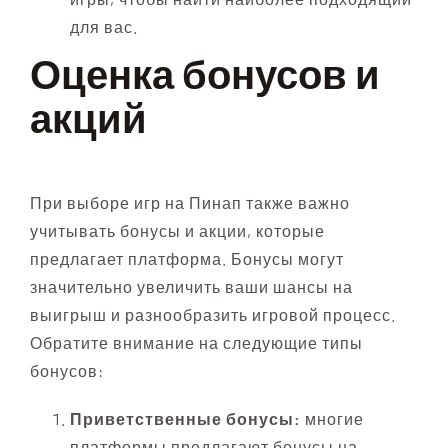
для вас.
Оценка бонусов и
акций
При выборе игр на Пинап также важно
учитывать бонусы и акции, которые
предлагает платформа. Бонусы могут
значительно увеличить ваши шансы на
выигрыш и разнообразить игровой процесс.
Обратите внимание на следующие типы
бонусов:
Приветственные бонусы:
многие
платформы предлагают бонусы на