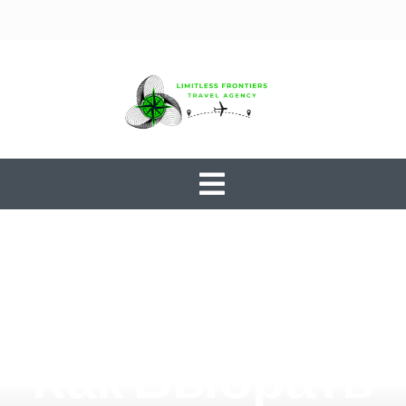
Skip
to
content
Toggle
Navigation
INICIO
SOBRE NOSOTROS
DESTINOS
Как Выбрать