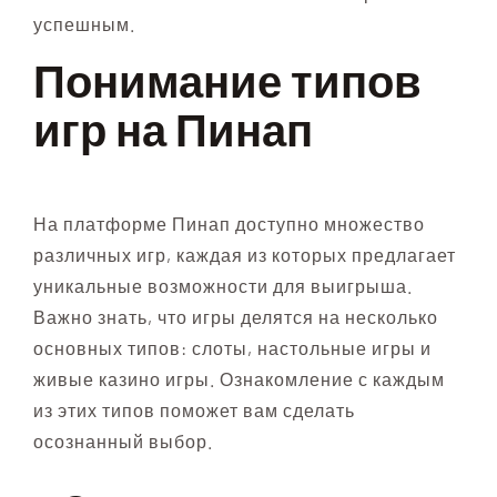
успешным.
Понимание типов
игр на Пинап
На платформе Пинап доступно множество
различных игр, каждая из которых предлагает
уникальные возможности для выигрыша.
Важно знать, что игры делятся на несколько
основных типов: слоты, настольные игры и
живые казино игры. Ознакомление с каждым
из этих типов поможет вам сделать
осознанный выбор.