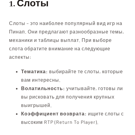
1. Слоты
Слоты – это наиболее популярный вид игр на
Пинап. Они предлагают разнообразные темы,
механики и таблицы выплат. При выборе
слота обратите внимание на следующие
аспекты:
Тематика:
выбирайте те слоты, которые
вам интересны.
Волатильность:
учитывайте, готовы ли
вы рисковать для получения крупных
выигрышей.
Коэффициент возврата:
ищите слоты с
высоким RTP (Return To Player).