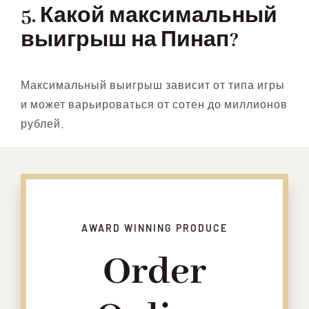
5. Какой максимальный
выигрыш на Пинап?
Максимальный выигрыш зависит от типа игры
и может варьироваться от сотен до миллионов
рублей.
AWARD WINNING PRODUCE
Order