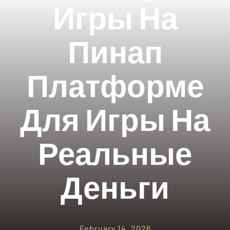
PARQUES TEMATICOS
Игры На
CRUCEROS
Пинап
SEGUROS DE VIAJES
Платформе
CONTACTO
Для Игры На
Реальные
Деньги
February 14, 2026