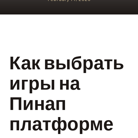
Как выбрать
игры на
Пинап
платформе