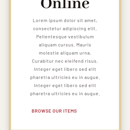
Online
Lorem ipsum dolor sit amet,
consectetur adipiscing elit.
Pellentesque vestibulum
aliquam cursus. Mauris
molestie aliquam urna.
Curabitur nec eleifend risus.
Integer eget libero sed elit
pharetra ultricies eu in augue.
Integer eget libero sed elit
pharetra ultricies eu in augue.
BROWSE OUR ITEMS