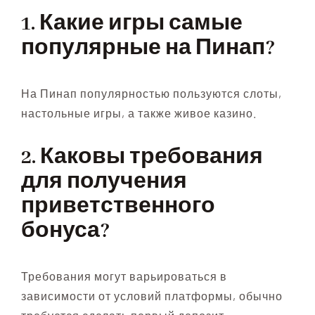
1. Какие игры самые
популярные на Пинап?
На Пинап популярностью пользуются слоты,
настольные игры, а также живое казино.
2. Каковы требования
для получения
приветственного
бонуса?
Требования могут варьироваться в
зависимости от условий платформы, обычно