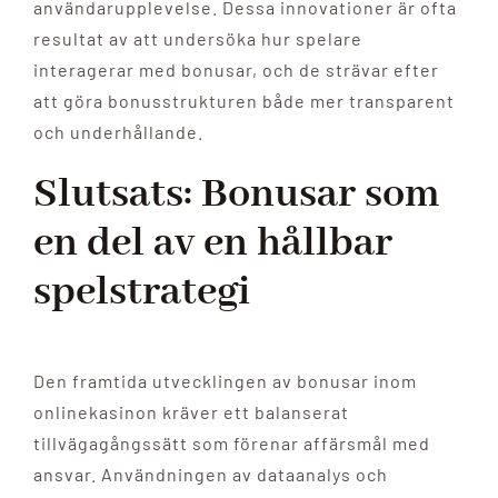
användarupplevelse. Dessa innovationer är ofta
resultat av att undersöka hur spelare
interagerar med bonusar, och de strävar efter
att göra bonusstrukturen både mer transparent
och underhållande.
Slutsats: Bonusar som
en del av en hållbar
spelstrategi
Den framtida utvecklingen av bonusar inom
onlinekasinon kräver ett balanserat
tillvägagångssätt som förenar affärsmål med
ansvar. Användningen av dataanalys och