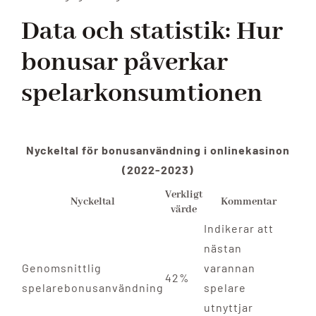
Data och statistik: Hur
bonusar påverkar
spelarkonsumtionen
Nyckeltal för bonusanvändning i onlinekasinon
(2022-2023)
Verkligt
Nyckeltal
Kommentar
värde
Indikerar att
nästan
Genomsnittlig
varannan
42%
spelarebonusanvändning
spelare
utnyttjar