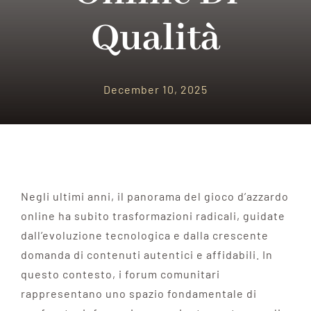
Qualità
December 10, 2025
Negli ultimi anni, il panorama del gioco d’azzardo
online ha subito trasformazioni radicali, guidate
dall’evoluzione tecnologica e dalla crescente
domanda di contenuti autentici e affidabili. In
questo contesto, i forum comunitari
rappresentano uno spazio fondamentale di