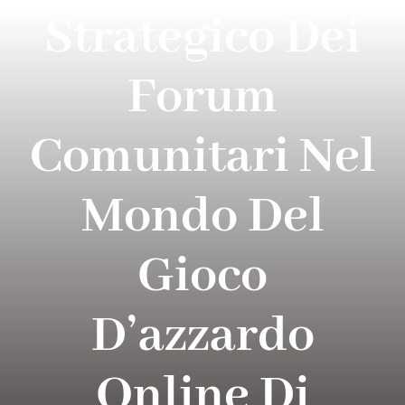
PARQUES TEMATICOS
Strategico Dei
CRUCEROS
Forum
SEGUROS DE VIAJES
Comunitari Nel
CONTACTO
Mondo Del
Gioco
D’azzardo
Online Di