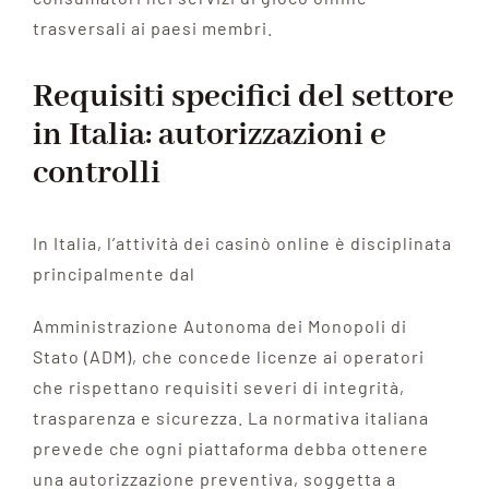
trasversali ai paesi membri.
Requisiti specifici del settore
in Italia: autorizzazioni e
controlli
In Italia, l’attività dei casinò online è disciplinata
principalmente dal
Amministrazione Autonoma dei Monopoli di
Stato (ADM), che concede licenze ai operatori
che rispettano requisiti severi di integrità,
trasparenza e sicurezza. La normativa italiana
prevede che ogni piattaforma debba ottenere
una autorizzazione preventiva, soggetta a