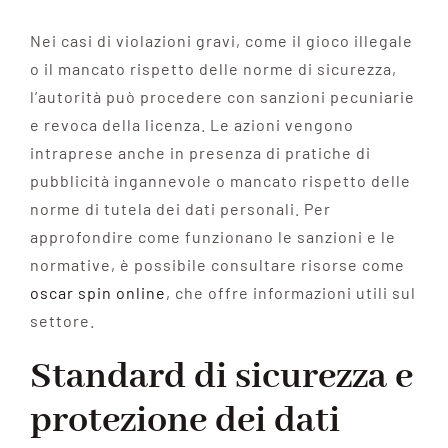
Nei casi di violazioni gravi, come il gioco illegale
o il mancato rispetto delle norme di sicurezza,
l’autorità può procedere con sanzioni pecuniarie
e revoca della licenza. Le azioni vengono
intraprese anche in presenza di pratiche di
pubblicità ingannevole o mancato rispetto delle
norme di tutela dei dati personali. Per
approfondire come funzionano le sanzioni e le
normative, è possibile consultare risorse come
oscar spin online
, che offre informazioni utili sul
settore.
Standard di sicurezza e
protezione dei dati