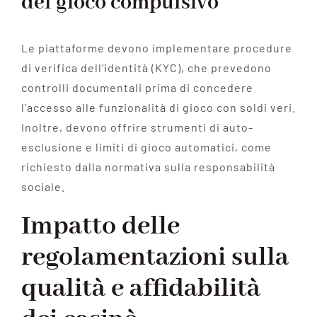
del gioco compulsivo
Le piattaforme devono implementare procedure
di verifica dell’identità (KYC), che prevedono
controlli documentali prima di concedere
l’accesso alle funzionalità di gioco con soldi veri.
Inoltre, devono offrire strumenti di auto-
esclusione e limiti di gioco automatici, come
richiesto dalla normativa sulla responsabilità
sociale.
Impatto delle
regolamentazioni sulla
qualità e affidabilità