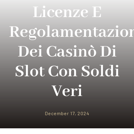
PARQUES TEMATICOS
Licenze E
CRUCEROS
Regolamentazio
SEGUROS DE VIAJES
Dei Casinò Di
CONTACTO
Slot Con Soldi
Veri
December 17, 2024