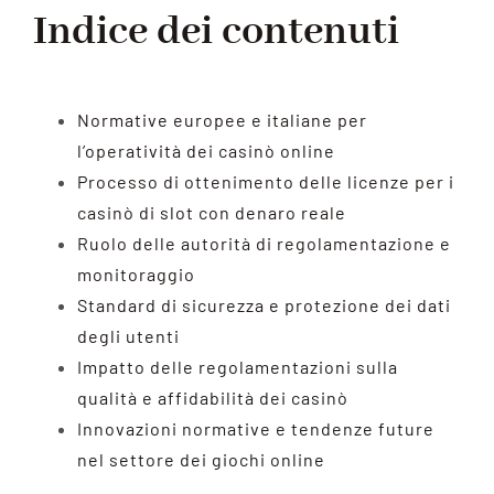
Indice dei contenuti
Normative europee e italiane per
l’operatività dei casinò online
Processo di ottenimento delle licenze per i
casinò di slot con denaro reale
Ruolo delle autorità di regolamentazione e
monitoraggio
Standard di sicurezza e protezione dei dati
degli utenti
Impatto delle regolamentazioni sulla
qualità e affidabilità dei casinò
Innovazioni normative e tendenze future
nel settore dei giochi online