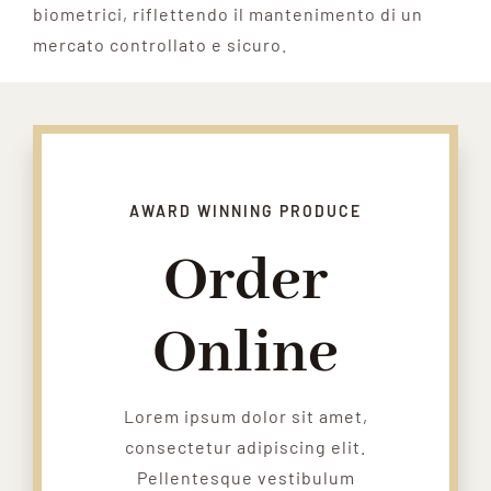
biometrici, riflettendo il mantenimento di un
mercato controllato e sicuro.
AWARD WINNING PRODUCE
Order
Online
Lorem ipsum dolor sit amet,
consectetur adipiscing elit.
Pellentesque vestibulum