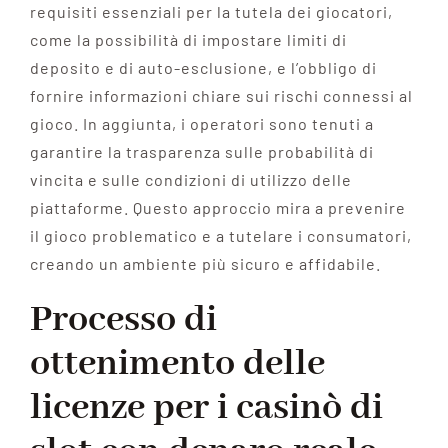
requisiti essenziali per la tutela dei giocatori,
come la possibilità di impostare limiti di
deposito e di auto-esclusione, e l’obbligo di
fornire informazioni chiare sui rischi connessi al
gioco. In aggiunta, i operatori sono tenuti a
garantire la trasparenza sulle probabilità di
vincita e sulle condizioni di utilizzo delle
piattaforme. Questo approccio mira a prevenire
il gioco problematico e a tutelare i consumatori,
creando un ambiente più sicuro e affidabile.
Processo di
ottenimento delle
licenze per i casinò di