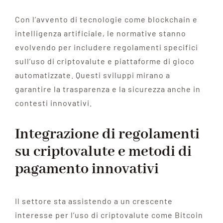
Con l’avvento di tecnologie come blockchain e
intelligenza artificiale, le normative stanno
evolvendo per includere regolamenti specifici
sull’uso di criptovalute e piattaforme di gioco
automatizzate. Questi sviluppi mirano a
garantire la trasparenza e la sicurezza anche in
contesti innovativi.
Integrazione di regolamenti
su criptovalute e metodi di
pagamento innovativi
Il settore sta assistendo a un crescente
interesse per l’uso di criptovalute come Bitcoin