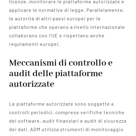
licenze, monitorare le piattaforme autorizzate e
applicare le normative di legge. Parallelamente,
le autorità di altri paesi europei per le
piattaforme che operano a livello internazionale
collaborano con l’UE e rispettano anche
regolamenti europei.
Meccanismi di controllo e
audit delle piattaforme
autorizzate
Le piattaforme autorizzate sono soggette a
controlli periodici, comprese verifiche tecniche
del software, audit finanziari e audit di sicurezza
dei dati. ADM utilizza strumenti di monitoraggio