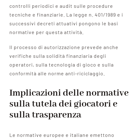
controlli periodici e audit sulle procedure
tecniche e finanziarie. La legge n. 401/1989 e i
successivi decreti attuativi pongono le basi
normative per questa attività.
Il processo di autorizzazione prevede anche
verifiche sulla solidità finanziaria degli
operatori, sulla tecnologia di gioco e sulla
conformità alle norme anti-riciclaggio.
Implicazioni delle normative
sulla tutela dei giocatori e
sulla trasparenza
Le normative europee e italiane emettono