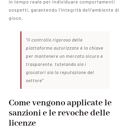
in tempo reale per individuare comportamenti
sospetti, garantendo l’integrità dell’ambiente di
gioco.
“Il controllo rigoroso delle
piattaforme autorizzate è la chiave
per mantenere un mercato sicuro e
trasparente, tutelando sia i
giocatori sia la reputazione del
settore”
Come vengono applicate le
sanzioni e le revoche delle
licenze