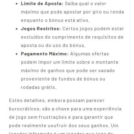
Limite de Aposta:
Saiba qual o valor
máximo que pode apostar por giro ou ronda
enquanto o bónus está ativo.
Jogos Restritos:
Certos jogos podem estar
excluídos do cumprimento de requisitos de
aposta ou do uso do bónus.
Pagamento Máximo:
Algumas ofertas
podem impor um limite sobre o montante
máximo de ganhos que pode ser sacado
proveniente de fundos de bónus ou
rodadas grátis.
Estes detalhes, embora possam parecer
burocráticos, são a chave para uma experiência
de jogo sem frustrações e para garantir que
pode realmente usufruir dos seus ganhos. Um
jogador informado é um jogador que joga de