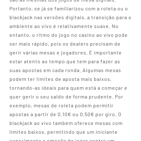
Portanto, se já se familiarizou com a roleta ou o
blackjack nas versões digitais, a transição para o
ambiente ao vivo é relativamente suave. No
entanto, o ritmo do jogo no casino ao vivo pode
ser mais rápido, pois os dealers precisam de
gerir várias mesas e jogadores. É importante
estar atento ao tempo que tem para fazer as
suas apostas em cada ronda. Algumas mesas
podem ter limites de aposta mais baixos,
tornando-as ideais para quem está a começar e
quer gerir o seu saldo de forma prudente. Por
exemplo, mesas de roleta podem permitir
apostas a partir de 0.10€ ou 0.50€ por giro. O
blackjack ao vivo também oferece mesas com
limites baixos, permitindo que um iniciante
experimente a emoção de jogar contra um