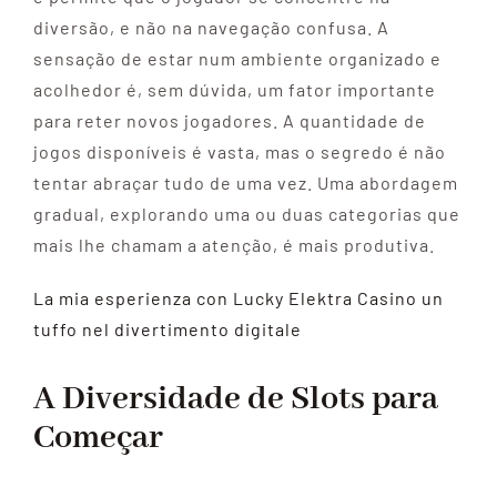
diversão, e não na navegação confusa. A
sensação de estar num ambiente organizado e
acolhedor é, sem dúvida, um fator importante
para reter novos jogadores. A quantidade de
jogos disponíveis é vasta, mas o segredo é não
tentar abraçar tudo de uma vez. Uma abordagem
gradual, explorando uma ou duas categorias que
mais lhe chamam a atenção, é mais produtiva.
La mia esperienza con Lucky Elektra Casino un
tuffo nel divertimento digitale
A Diversidade de Slots para
Começar