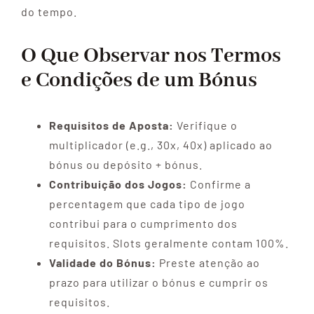
do tempo.
O Que Observar nos Termos
e Condições de um Bónus
Requisitos de Aposta:
Verifique o
multiplicador (e.g., 30x, 40x) aplicado ao
bónus ou depósito + bónus.
Contribuição dos Jogos:
Confirme a
percentagem que cada tipo de jogo
contribui para o cumprimento dos
requisitos. Slots geralmente contam 100%.
Validade do Bónus:
Preste atenção ao
prazo para utilizar o bónus e cumprir os
requisitos.