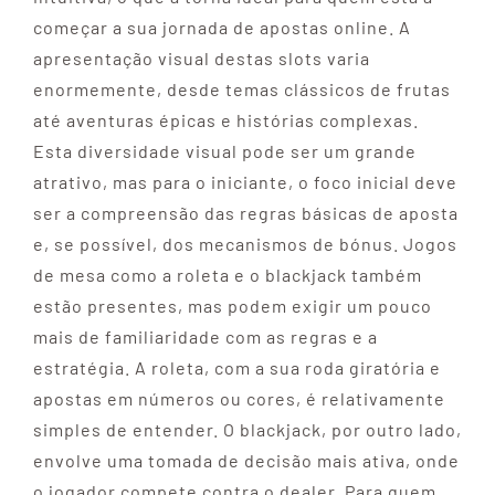
começar a sua jornada de apostas online. A
apresentação visual destas slots varia
enormemente, desde temas clássicos de frutas
até aventuras épicas e histórias complexas.
Esta diversidade visual pode ser um grande
atrativo, mas para o iniciante, o foco inicial deve
ser a compreensão das regras básicas de aposta
e, se possível, dos mecanismos de bónus. Jogos
de mesa como a roleta e o blackjack também
estão presentes, mas podem exigir um pouco
mais de familiaridade com as regras e a
estratégia. A roleta, com a sua roda giratória e
apostas em números ou cores, é relativamente
simples de entender. O blackjack, por outro lado,
envolve uma tomada de decisão mais ativa, onde
o jogador compete contra o dealer. Para quem