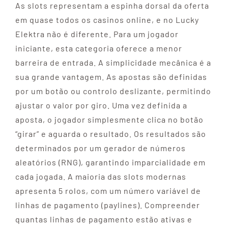
As slots representam a espinha dorsal da oferta
em quase todos os casinos online, e no Lucky
Elektra não é diferente. Para um jogador
iniciante, esta categoria oferece a menor
barreira de entrada. A simplicidade mecânica é a
sua grande vantagem. As apostas são definidas
por um botão ou controlo deslizante, permitindo
ajustar o valor por giro. Uma vez definida a
aposta, o jogador simplesmente clica no botão
“girar” e aguarda o resultado. Os resultados são
determinados por um gerador de números
aleatórios (RNG), garantindo imparcialidade em
cada jogada. A maioria das slots modernas
apresenta 5 rolos, com um número variável de
linhas de pagamento (paylines). Compreender
quantas linhas de pagamento estão ativas e