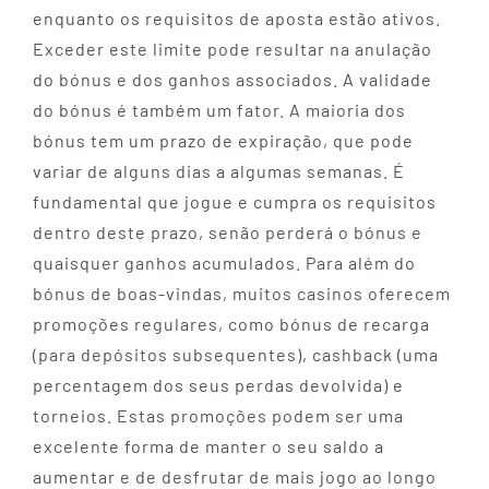
enquanto os requisitos de aposta estão ativos.
Exceder este limite pode resultar na anulação
do bónus e dos ganhos associados. A validade
do bónus é também um fator. A maioria dos
bónus tem um prazo de expiração, que pode
variar de alguns dias a algumas semanas. É
fundamental que jogue e cumpra os requisitos
dentro deste prazo, senão perderá o bónus e
quaisquer ganhos acumulados. Para além do
bónus de boas-vindas, muitos casinos oferecem
promoções regulares, como bónus de recarga
(para depósitos subsequentes), cashback (uma
percentagem dos seus perdas devolvida) e
torneios. Estas promoções podem ser uma
excelente forma de manter o seu saldo a
aumentar e de desfrutar de mais jogo ao longo