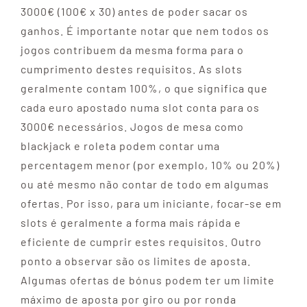
3000€ (100€ x 30) antes de poder sacar os
ganhos. É importante notar que nem todos os
jogos contribuem da mesma forma para o
cumprimento destes requisitos. As slots
geralmente contam 100%, o que significa que
cada euro apostado numa slot conta para os
3000€ necessários. Jogos de mesa como
blackjack e roleta podem contar uma
percentagem menor (por exemplo, 10% ou 20%)
ou até mesmo não contar de todo em algumas
ofertas. Por isso, para um iniciante, focar-se em
slots é geralmente a forma mais rápida e
eficiente de cumprir estes requisitos. Outro
ponto a observar são os limites de aposta.
Algumas ofertas de bónus podem ter um limite
máximo de aposta por giro ou por ronda