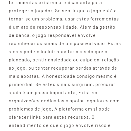
ferramentas existem precisamente para
proteger o jogador. Se sentir que o jogo está a
tornar-se um problema, usar estas ferramentas
é um ato de responsabilidade. Além da gestão
de banca, o jogo responsável envolve
reconhecer os sinais de um possível vício. Estes
sinais podem incluir apostar mais do que o
planeado, sentir ansiedade ou culpa em relação
ao jogo, ou tentar recuperar perdas através de
mais apostas. A honestidade consigo mesmo é
primordial. Se estes sinais surgirem, procurar
ajuda é um passo importante. Existem
organizações dedicadas a apoiar jogadores com
problemas de jogo. A plataforma em si pode
oferecer links para estes recursos. O
entendimento de que o jogo envolve risco é