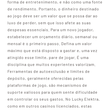
forma de entretenimento, e não como uma fonte
de rendimento. Portanto, o dinheiro destinado
ao jogo deve ser um valor que se possa dar ao
luxo de perder, sem que isso afete as suas
despesas essenciais. Para um novo jogador,
estabelecer um orçamento diário, semanal ou
mensal é o primeiro passo. Defina um valor
máximo que está disposto a gastar e, uma vez
atingido esse limite, pare de jogar. É uma
disciplina que muitos experientes valorizam.
Ferramentas de autoexclusão e limites de
depósito, geralmente oferecidas pelas
plataformas de jogo, são mecanismos de
suporte valiosos para quem sente dificuldade
em controlar os seus gastos. No Lucky Elektra,
como em outros casinos licenciados, estas