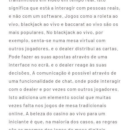
significa que está a interagir com pessoas reais,
e não com um software. Jogos como a roleta ao
vivo, blackjack ao vivo e baccarat ao vivo são os
mais populares. No blackjack ao vivo, por
exemplo, senta-se numa mesa virtual com
outros jogadores, e o dealer distribui as cartas.
Pode fazer as suas apostas através de uma
interface no ecrã, e o dealer reage às suas
decisões. A comunicação é possível através de
uma funcionalidade de chat, onde pode interagir
com o dealer e por vezes com outros jogadores.
Isto adiciona um elemento social que muitas
vezes falta nos jogos de mesa tradicionais
online. A beleza do casino ao vivo para um
iniciante é que, na maioria dos casos, as regras
são as mesmas dos jogos de mesa digitais.