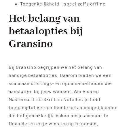
Toegankelijkheid – speel zelfs offline
Het belang van
betaalopties bij
Gransino
Bij Gransino begrijpen we het belang van
handige betaalopties. Daarom bieden we een
scala aan stortings- en opnamemethoden die
aansluiten bij jouw wensen. Van Visa en
Mastercard tot Skrill en Neteller, je hebt
toegang tot verschillende betaalmogelijkheden
die het gemakkelijk maken om je account te
financieren en je winsten op te nemen.