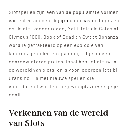
Slotspellen zijn een van de populairste vormen
van entertainment bij
gransino casino login
, en
dat is niet zonder reden. Met titels als Gates of
Olympus 1000, Book of Dead en Sweet Bonanza
word je getrakteerd op een explosie van
kleuren, geluiden en spanning. Of je nu een
doorgewinterde professional bent of nieuw in
de wereld van slots, er is voor iedereen iets bij
Gransino. En met nieuwe spellen die
voortdurend worden toegevoegd, verveel je je
nooit.
Verkennen van de wereld
van Slots