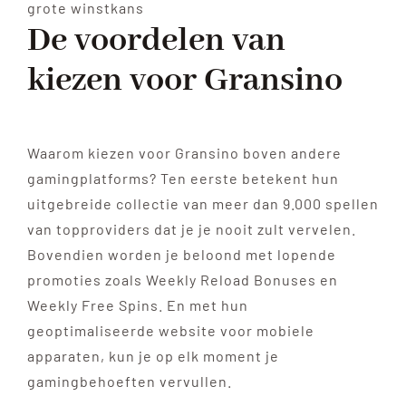
grote winstkans
De voordelen van
kiezen voor Gransino
Waarom kiezen voor Gransino boven andere
gamingplatforms? Ten eerste betekent hun
uitgebreide collectie van meer dan 9.000 spellen
van topproviders dat je je nooit zult vervelen.
Bovendien worden je beloond met lopende
promoties zoals Weekly Reload Bonuses en
Weekly Free Spins. En met hun
geoptimaliseerde website voor mobiele
apparaten, kun je op elk moment je
gamingbehoeften vervullen.