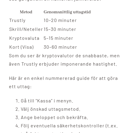
Metod
Genomsnittlig uttagstid
Trustly
10–20 minuter
Skrill/Neteller
15–30 minuter
Kryptovaluta
5–15 minuter
Kort (Visa)
30–60 minuter
Som du ser är kryptovalutor de snabbaste, men
även Trustly erbjuder imponerande hastighet.
Här är en enkel nummererad guide för att göra
ett uttag:
Gå till “Kassa” i menyn.
Välj önskad uttagsmetod.
Ange beloppet och bekräfta.
Följ eventuella säkerhetskontroller (t.ex.