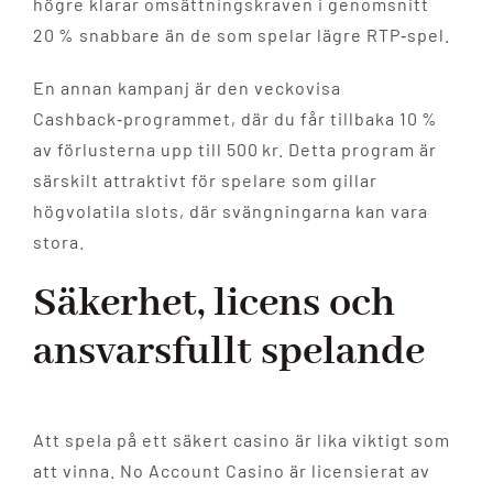
högre klarar omsättningskraven i genomsnitt
20 % snabbare än de som spelar lägre RTP‑spel.
En annan kampanj är den veckovisa
Cashback‑programmet, där du får tillbaka 10 %
av förlusterna upp till 500 kr. Detta program är
särskilt attraktivt för spelare som gillar
högvolatila slots, där svängningarna kan vara
stora.
Säkerhet, licens och
ansvarsfullt spelande
Att spela på ett säkert casino är lika viktigt som
att vinna. No Account Casino är licensierat av