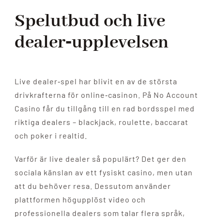
Spelutbud och live
dealer‑upplevelsen
Live dealer‑spel har blivit en av de största
drivkrafterna för online‑casinon. På No Account
Casino får du tillgång till en rad bordsspel med
riktiga dealers – blackjack, roulette, baccarat
och poker i realtid.
Varför är live dealer så populärt? Det ger den
sociala känslan av ett fysiskt casino, men utan
att du behöver resa. Dessutom använder
plattformen högupplöst video och
professionella dealers som talar flera språk,