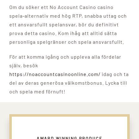
Om du söker ett No Account Casino casino
spela‑alternativ med hög RTP, snabba uttag och
ett ansvarsfullt spelansvar, bör du definitivt
prova detta casino. Kom ihåg att alltid sätta
personliga spelgränser och spela ansvarsfullt.
För att komma igång och uppleva alla fördelar
själv, besök
https://noaccountcasinoonline.com/
idag och ta
del av deras generösa välkomstbonus. Lycka till
och spela med förnuft!
AWARD WINNING PRODUCE