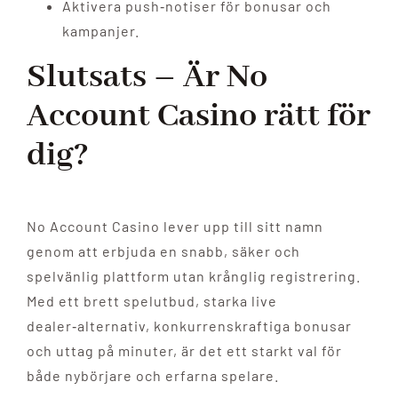
Aktivera push‑notiser för bonusar och
kampanjer.
Slutsats – Är No
Account Casino rätt för
dig?
No Account Casino lever upp till sitt namn
genom att erbjuda en snabb, säker och
spelvänlig plattform utan krånglig registrering.
Med ett brett spelutbud, starka live
dealer‑alternativ, konkurrenskraftiga bonusar
och uttag på minuter, är det ett starkt val för
både nybörjare och erfarna spelare.