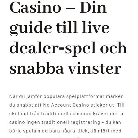
Casino – Din
guide till live
dealer‑spel och
snabba vinster
När du jämför populära spelplattformar märker
du snabbt att No Account Casino sticker ut. Till
skillnad från traditionella casinon kräver detta
casino ingen traditionell registrering – du kan
börja spela med bara några klick. Jämfört med