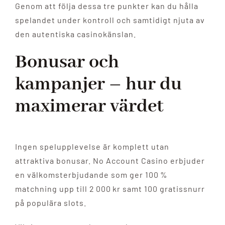
Genom att följa dessa tre punkter kan du hålla
spelandet under kontroll och samtidigt njuta av
den autentiska casinokänslan.
Bonusar och
kampanjer – hur du
maximerar värdet
Ingen spelupplevelse är komplett utan
attraktiva bonusar. No Account Casino erbjuder
en välkomsterbjudande som ger 100 %
matchning upp till 2 000 kr samt 100 gratissnurr
på populära slots.