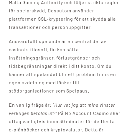
Malta Gaming Authority och följer strikta regler
för spelarskydd. Dessutom använder
plattformen SSL‑kryptering för att skydda alla
transaktioner och personuppgifter.
Ansvarsfullt spelande är en central del av
casinots filosofi. Du kan sätta
insättningsgränser, förlustgränser och
tidsbegränsningar direkt i ditt konto. Om du
känner att spelandet blir ett problem finns en
egen avdelning med länkar till
stödorganisationer som Spelpaus.
En vanlig fråga är:
“Hur vet jag att mina vinster
verkligen betalas ut?”
På No Account Casino sker
uttag vanligtvis inom 30 minuter för de flesta
e‑plånböcker och kryptovalutor. Detta är