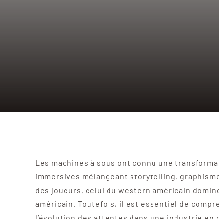
Les machines à sous ont connu une transformat
immersives mélangeant storytelling, graphismes
des joueurs, celui du western américain domine 
américain. Toutefois, il est essentiel de compr
l’évolution des attentes dans une industrie en