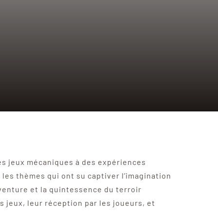
les jeux mécaniques à des expériences
les thèmes qui ont su captiver l’imagination
aventure et la quintessence du terroir
jeux, leur réception par les joueurs, et