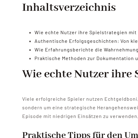
Inhaltsverzeichnis
Wie echte Nutzer ihre Spielstrategien m
Authentische Erfolgsgeschichten: Von kl
Wie Erfahrungsberichte die Wahrnehmun
Praktische Methoden zur Dokumentation un
Wie echte Nutzer ihre
Viele erfolgreiche Spieler nutzen Echtgeldboni
sondern um eine strategische Herangehensweise,
Episode mit niedrigen Einsätzen zu verwenden
Praktische Tipps für den U