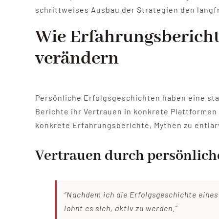
schrittweises Ausbau der Strategien den langfr
Wie Erfahrungsberich
verändern
Persönliche Erfolgsgeschichten haben eine sta
Berichte ihr Vertrauen in konkrete Plattforme
konkrete Erfahrungsberichte, Mythen zu entlar
Vertrauen durch persönlich
“Nachdem ich die Erfolgsgeschichte eines
lohnt es sich, aktiv zu werden.”