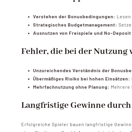
Verstehen der Bonusbedingungen:
Lesen 
Strategisches Budgetmanagement:
Setzen
Ausnutzen von Freispiele und No-Deposit
Fehler, die bei der Nutzung
Unzureichendes Verständnis der Bonusb
Übermäßiges Risiko bei hohen Einsätzen:
Mehrfachnutzung ohne Planung:
Mehrere B
Langfristige Gewinne durch
Erfolgreiche Spieler bauen langfristige Gewinn