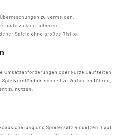
 Überraschungen zu vermeiden.
erluste zu kontrollieren.
dener Spiele ohne großes Risiko.
en
ohe Umsatzanforderungen oder kurze Laufzeiten.
Spielverständnis schnell zu Verlusten führen.
ent zu nutzen.
ikoabsicherung und Spielersatz einsetzen. Laut