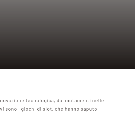
’innovazione tecnologica, dai mutamenti nelle
vi sono i giochi di slot, che hanno saputo