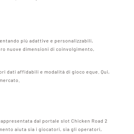
ventando più adattive e personalizzabili,
turo nuove dimensioni di coinvolgimento,
i dati affidabili e modalità di gioco eque. Qui,
 mercato.
 rappresentata dal portale slot Chicken Road 2
nto aiuta sia i giocatori, sia gli operatori,