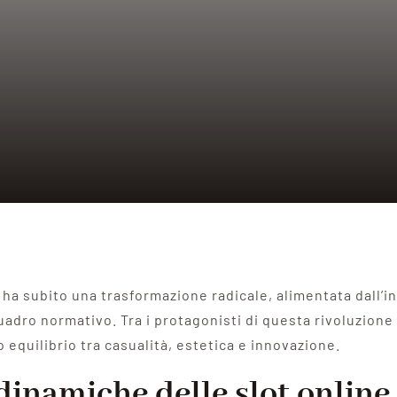
le ha subito una trasformazione radicale, alimentata dall
uadro normativo. Tra i protagonisti di questa rivoluzione 
o equilibrio tra casualità, estetica e innovazione.
inamiche delle slot online