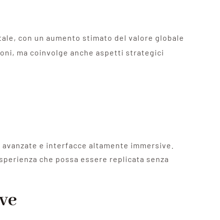
tale, con un aumento stimato del valore globale
nzioni, ma coinvolge anche aspetti strategici
us avanzate e interfacce altamente immersive.
n’esperienza che possa essere replicata senza
ive