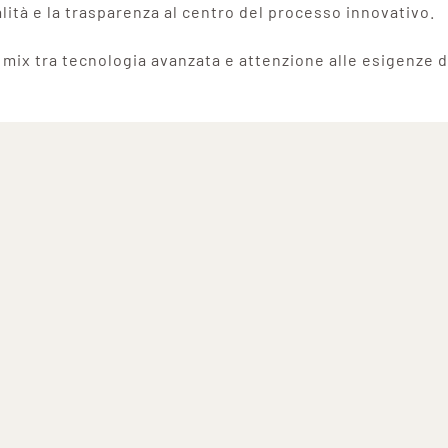
lità e la trasparenza al centro del processo innovativo.
un mix tra tecnologia avanzata e attenzione alle esigenze