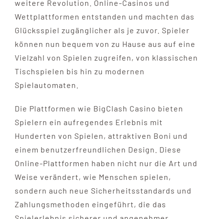
weitere Revolution. Online-Casinos und
Wettplattformen entstanden und machten das
Glücksspiel zugänglicher als je zuvor. Spieler
können nun bequem von zu Hause aus auf eine
Vielzahl von Spielen zugreifen, von klassischen
Tischspielen bis hin zu modernen
Spielautomaten.
Die Plattformen wie BigClash Casino bieten
Spielern ein aufregendes Erlebnis mit
Hunderten von Spielen, attraktiven Boni und
einem benutzerfreundlichen Design. Diese
Online-Plattformen haben nicht nur die Art und
Weise verändert, wie Menschen spielen,
sondern auch neue Sicherheitsstandards und
Zahlungsmethoden eingeführt, die das
Spielerlebnis sicherer und angenehmer