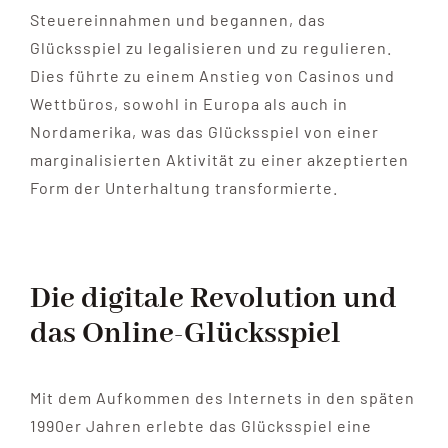
Steuereinnahmen und begannen, das
Glücksspiel zu legalisieren und zu regulieren.
Dies führte zu einem Anstieg von Casinos und
Wettbüros, sowohl in Europa als auch in
Nordamerika, was das Glücksspiel von einer
marginalisierten Aktivität zu einer akzeptierten
Form der Unterhaltung transformierte.
Die digitale Revolution und
das Online-Glücksspiel
Mit dem Aufkommen des Internets in den späten
1990er Jahren erlebte das Glücksspiel eine