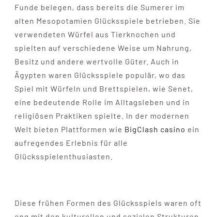
Funde belegen, dass bereits die Sumerer im
alten Mesopotamien Glücksspiele betrieben. Sie
verwendeten Würfel aus Tierknochen und
spielten auf verschiedene Weise um Nahrung,
Besitz und andere wertvolle Güter. Auch in
Ägypten waren Glücksspiele populär, wo das
Spiel mit Würfeln und Brettspielen, wie Senet,
eine bedeutende Rolle im Alltagsleben und in
religiösen Praktiken spielte. In der modernen
Welt bieten Plattformen wie
BigClash casino
ein
aufregendes Erlebnis für alle
Glücksspielenthusiasten.
Diese frühen Formen des Glücksspiels waren oft
eng mit den kulturellen und sozialen Strukturen