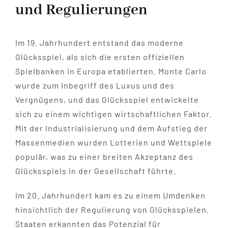
und Regulierungen
Im 19. Jahrhundert entstand das moderne
Glücksspiel, als sich die ersten offiziellen
Spielbanken in Europa etablierten. Monte Carlo
wurde zum Inbegriff des Luxus und des
Vergnügens, und das Glücksspiel entwickelte
sich zu einem wichtigen wirtschaftlichen Faktor.
Mit der Industrialisierung und dem Aufstieg der
Massenmedien wurden Lotterien und Wettspiele
populär, was zu einer breiten Akzeptanz des
Glücksspiels in der Gesellschaft führte.
Im 20. Jahrhundert kam es zu einem Umdenken
hinsichtlich der Regulierung von Glücksspielen.
Staaten erkannten das Potenzial für