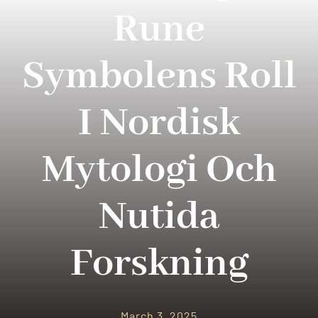
PARQUES TEMATICOS
Rune
CRUCEROS
Symbolens Roll
SEGUROS DE VIAJES
I Nordisk
CONTACTO
Mytologi Och
Nutida
Forskning
March 3, 2025