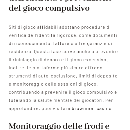
del gioco compulsivo
Siti di gioco affidabili adottano procedure di
verifica dell’identità rigorose, come documenti
di riconoscimento, fatture o altre garanzie di
residenza. Questa fase serve anche a prevenire
il riciclaggio di denaro e il gioco excessivo.
Inoltre, le piattaforme più sicure offrono
strumenti di auto-esclusione, limiti di deposito
e monitoraggio delle sessioni di gioco,
contribuendo a prevenire il gioco compulsivo e
tutelando la salute mentale dei giocatori. Per
approfondire, puoi visitare
browinner casino
.
Monitoraggio delle frodi e