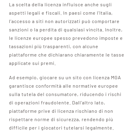
La scelta della licenza influisce anche sugli
aspetti legali e fiscali. In paesi come l’Italia,
l’accesso a siti non autorizzati può comportare
sanzioni o la perdita di qualsiasi vincita. Inoltre,
le licenze europee spesso prevedono imposte e
tassazioni più trasparenti, con alcune
piattaforme che dichiarano chiaramente le tasse
applicate sui premi.
Ad esempio, giocare su un sito con licenza MGA
garantisce conformità alle normative europee
sulla tutela del consumatore, riducendo i rischi
di operazioni fraudolente. Dall’altro lato,
piattaforme prive di licenza rischiano di non
rispettare norme di sicurezza, rendendo più
difficile per i giocatori tutelarsi legalmente.