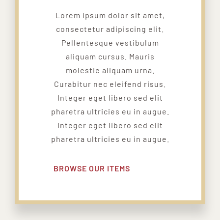
Lorem ipsum dolor sit amet,
consectetur adipiscing elit.
Pellentesque vestibulum
aliquam cursus. Mauris
molestie aliquam urna.
Curabitur nec eleifend risus.
Integer eget libero sed elit
pharetra ultricies eu in augue.
Integer eget libero sed elit
pharetra ultricies eu in augue.
BROWSE OUR ITEMS