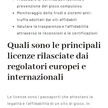
prevenzione del gioco compulsivo
Monitoraggio delle frodi e sistemi anti-
truffa adottati dai siti affidabili
Valutare la trasparenza e l’affidabilità
attraverso le recensioni e le certificazioni
Quali sono le principali
licenze rilasciate dai
regolatori europei e
internazionali
Le licenze sono i passaporti che attestano la
legalità e l’affidabilità di un sito di gioco. In