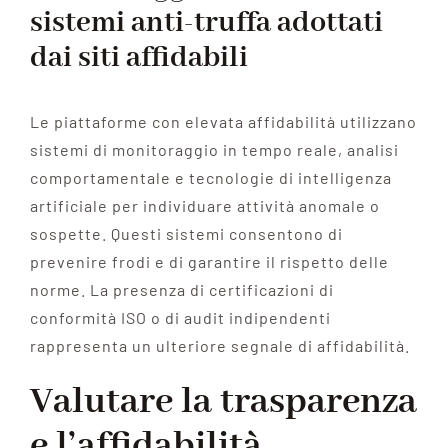
sistemi anti-truffa adottati
dai siti affidabili
Le piattaforme con elevata affidabilità utilizzano
sistemi di monitoraggio in tempo reale, analisi
comportamentale e tecnologie di intelligenza
artificiale per individuare attività anomale o
sospette. Questi sistemi consentono di
prevenire frodi e di garantire il rispetto delle
norme. La presenza di certificazioni di
conformità ISO o di audit indipendenti
rappresenta un ulteriore segnale di affidabilità.
Valutare la trasparenza
e l’affidabilità