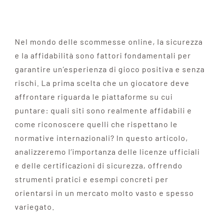
Nel mondo delle scommesse online, la sicurezza
e la affidabilità sono fattori fondamentali per
garantire un’esperienza di gioco positiva e senza
rischi. La prima scelta che un giocatore deve
affrontare riguarda le piattaforme su cui
puntare: quali siti sono realmente affidabili e
come riconoscere quelli che rispettano le
normative internazionali? In questo articolo,
analizzeremo l’importanza delle licenze ufficiali
e delle certificazioni di sicurezza, offrendo
strumenti pratici e esempi concreti per
orientarsi in un mercato molto vasto e spesso
variegato.