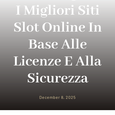
PARQUES TEMATICOS
I Migliori Siti
CRUCEROS
Slot Online In
SEGUROS DE VIAJES
Base Alle
CONTACTO
Licenze E Alla
Sicurezza
December 8, 2025