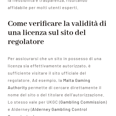
la flessibilità e trasparenza, risultando
affidabile per molti utenti esperti.
Come verificare la validità di
una licenza sul sito del
regolatore
Per assicurarsi che un sito in possesso di una
licenza sia effettivamente autorizzato, è
sufficiente visitare il sito ufficiale del
regolatore. Ad esempio, la
Malta Gaming
Authority
permette di cercare direttamente il
nome del sito o del titolare dell’autorizzazione.
Lo stesso vale per UKGC (
Gambling Commission
)
e Alderney (
Alderney Gambling Control