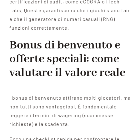
certificazioni di audit, come eCOGRA o iTech
Labs. Queste garantiscono che i giochi siano fair
e che il generatore di numeri casuali (RNG)
funzioni correttamente.
Bonus di benvenuto e
offerte speciali: come
valutare il valore reale
I bonus di benvenuto attirano molti giocatori, ma
non tutti sono vantaggiosi. È fondamentale
leggere i termini di wagering (scommesse
richieste) e la scadenza.
Ecco una checklist rapida per confrontare le