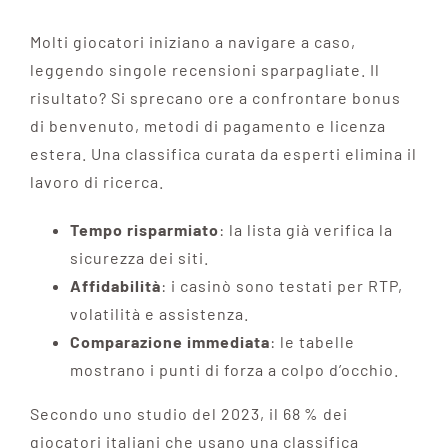
Molti giocatori iniziano a navigare a caso,
leggendo singole recensioni sparpagliate. Il
risultato? Si sprecano ore a confrontare bonus
di benvenuto, metodi di pagamento e licenza
estera. Una classifica curata da esperti elimina il
lavoro di ricerca.
Tempo risparmiato
: la lista già verifica la
sicurezza dei siti.
Affidabilità
: i casinò sono testati per RTP,
volatilità e assistenza.
Comparazione immediata
: le tabelle
mostrano i punti di forza a colpo d’occhio.
Secondo uno studio del 2023, il 68 % dei
giocatori italiani che usano una classifica