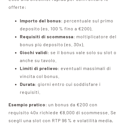
offerte:
Importo del bonus
: percentuale sul primo
deposito (es. 100 % fino a €200).
Requisiti di scommessa
: moltiplicatore del
bonus più deposito (es. 30x).
Giochi validi
: se il bonus vale solo su slot o
anche su tavolo.
Limiti di prelievo
: eventuali massimali di
vincita col bonus.
Durata
: giorni entro cui soddisfare i
requisiti.
Esempio pratico
: un bonus da €200 con
requisito 40x richiede €8.000 di scommesse. Se
scegli una slot con RTP 96 % e volatilità media,