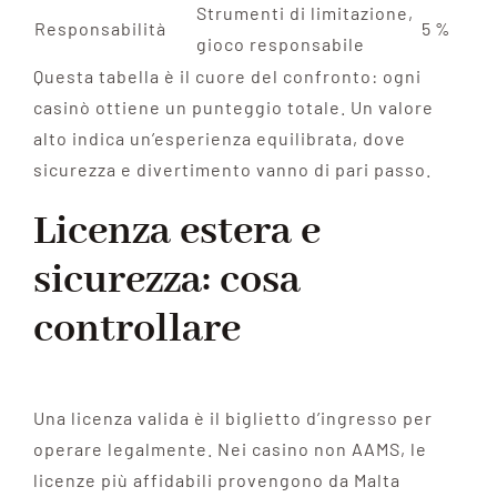
Strumenti di limitazione,
Responsabilità
5 %
gioco responsabile
Questa tabella è il cuore del confronto: ogni
casinò ottiene un punteggio totale. Un valore
alto indica un’esperienza equilibrata, dove
sicurezza e divertimento vanno di pari passo.
Licenza estera e
sicurezza: cosa
controllare
Una licenza valida è il biglietto d’ingresso per
operare legalmente. Nei casino non AAMS, le
licenze più affidabili provengono da Malta