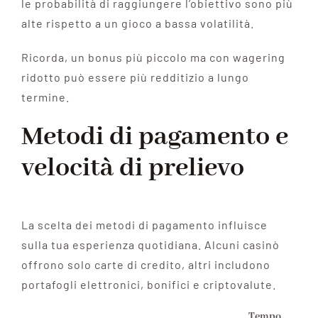
le probabilità di raggiungere l’obiettivo sono più
alte rispetto a un gioco a bassa volatilità.
Ricorda, un bonus più piccolo ma con wagering
ridotto può essere più redditizio a lungo
termine.
Metodi di pagamento e
velocità di prelievo
La scelta dei metodi di pagamento influisce
sulla tua esperienza quotidiana. Alcuni casinò
offrono solo carte di credito, altri includono
portafogli elettronici, bonifici e criptovalute.
Tempo