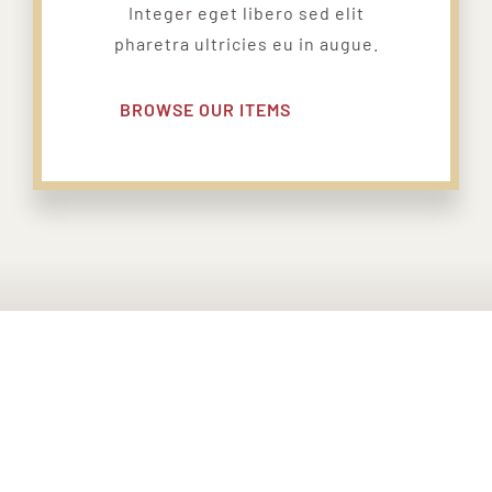
Integer eget libero sed elit
pharetra ultricies eu in augue.
BROWSE OUR ITEMS