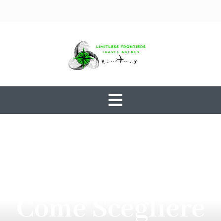
Skip
to
content
Toggle
Navigation
INICIO
SOBRE NOSOTROS
DESTINOS
Come Scegliere