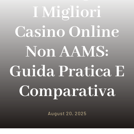
PARQUES TEMATICOS
I Migliori
CRUCEROS
Casino Online
SEGUROS DE VIAJES
Non AAMS:
CONTACTO
Guida Pratica E
Comparativa
August 20, 2025