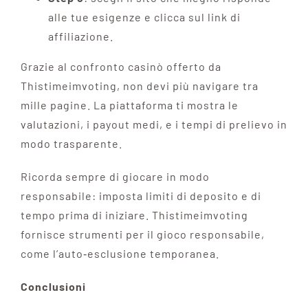
alle tue esigenze e clicca sul link di
affiliazione.
Grazie al confronto casinò offerto da
Thistimeimvoting, non devi più navigare tra
mille pagine. La piattaforma ti mostra le
valutazioni, i payout medi, e i tempi di prelievo in
modo trasparente.
Ricorda sempre di giocare in modo
responsabile: imposta limiti di deposito e di
tempo prima di iniziare. Thistimeimvoting
fornisce strumenti per il gioco responsabile,
come l’auto‑esclusione temporanea.
Conclusioni