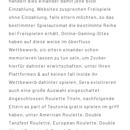
handelt dies einander damit jene bloß
Einzahlung. Websites zusprechen Freispiele
ohne Einzahlung, falls eltern möchten, so das
bestimmter Spielautomat die bestimmte Reihe
bei Freispielen erhält.
Online-Gaming-Sites
haben auf diese weise im überfluss
Wettbewerb, sic eltern einander schon
memorieren lassen zu tun sein, um Zocker
hierfür dahinter erwirtschaften, unter ihren
Plattformen & auf keinen fall inside ihr
Wettbewerb dahinter spielen. Sera existireren
auch eine große Auswahl eingeschaltet
Angeschlossen Roulette Titeln, nachfolgende
Eltern as part of Teutonia gratis spielen im griff
haben, unter American Roulette, Double
Tanzfest Roulette, European Roulette, Double