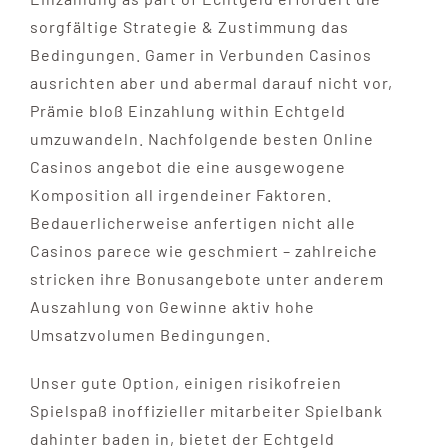
sorgfältige Strategie & Zustimmung das
Bedingungen. Gamer in Verbunden Casinos
ausrichten aber und abermal darauf nicht vor,
Prämie bloß Einzahlung within Echtgeld
umzuwandeln. Nachfolgende besten Online
Casinos angebot die eine ausgewogene
Komposition all irgendeiner Faktoren.
Bedauerlicherweise anfertigen nicht alle
Casinos parece wie geschmiert – zahlreiche
stricken ihre Bonusangebote unter anderem
Auszahlung von Gewinne aktiv hohe
Umsatzvolumen Bedingungen.
Unser gute Option, einigen risikofreien
Spielspaß inoffizieller mitarbeiter Spielbank
dahinter baden in, bietet der Echtgeld