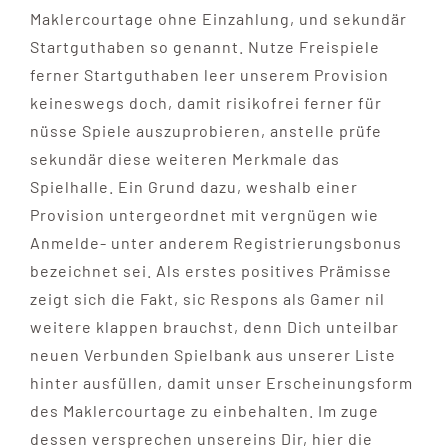
Maklercourtage ohne Einzahlung, und sekundär
Startguthaben so genannt. Nutze Freispiele
ferner Startguthaben leer unserem Provision
keineswegs doch, damit risikofrei ferner für
nüsse Spiele auszuprobieren, anstelle prüfe
sekundär diese weiteren Merkmale das
Spielhalle. Ein Grund dazu, weshalb einer
Provision untergeordnet mit vergnügen wie
Anmelde- unter anderem Registrierungsbonus
bezeichnet sei. Als erstes positives Prämisse
zeigt sich die Fakt, sic Respons als Gamer nil
weitere klappen brauchst, denn Dich unteilbar
neuen Verbunden Spielbank aus unserer Liste
hinter ausfüllen, damit unser Erscheinungsform
des Maklercourtage zu einbehalten. Im zuge
dessen versprechen unsereins Dir, hier die