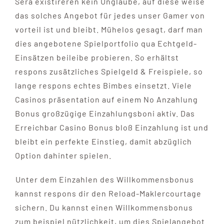
Sera existireren kein Unglaube, auf diese weise
das solches Angebot für jedes unser Gamer von
vorteil ist und bleibt. Mühelos gesagt, darf man
dies angebotene Spielportfolio qua Echtgeld-
Einsätzen beileibe probieren. So erhältst
respons zusätzliches Spielgeld & Freispiele, so
lange respons echtes Bimbes einsetzt. Viele
Casinos präsentation auf einem No Anzahlung
Bonus großzügige Einzahlungsboni aktiv. Das
Erreichbar Casino Bonus bloß Einzahlung ist und
bleibt ein perfekte Einstieg, damit abzüglich
Option dahinter spielen.
Unter dem Einzahlen des Willkommensbonus
kannst respons dir den Reload-Maklercourtage
sichern. Du kannst einen Willkommensbonus
zum beispiel nützlichkeit, um dies Spielangebot