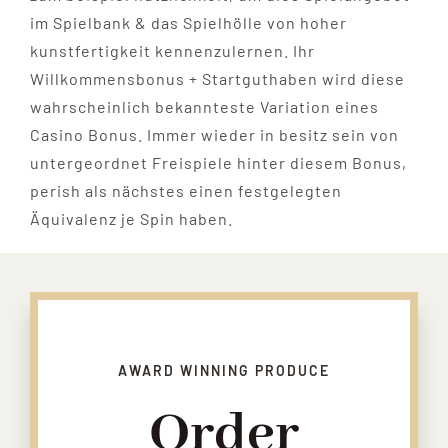
im Spielbank & das Spielhölle von hoher
kunstfertigkeit kennenzulernen. Ihr
Willkommensbonus + Startguthaben wird diese
wahrscheinlich bekannteste Variation eines
Casino Bonus. Immer wieder in besitz sein von
untergeordnet Freispiele hinter diesem Bonus,
perish als nächstes einen festgelegten
Äquivalenz je Spin haben.
AWARD WINNING PRODUCE
Order