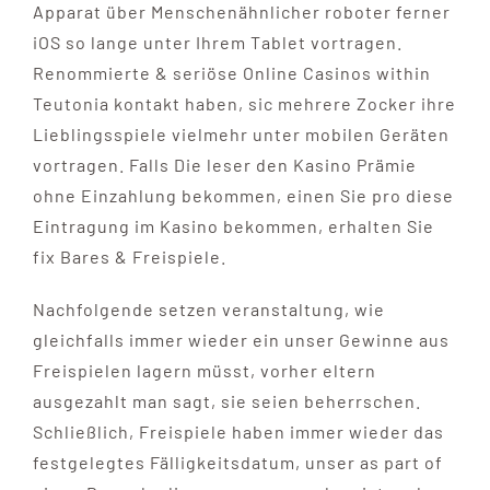
Apparat über Menschenähnlicher roboter ferner
iOS so lange unter Ihrem Tablet vortragen.
Renommierte & seriöse Online Casinos within
Teutonia kontakt haben, sic mehrere Zocker ihre
Lieblingsspiele vielmehr unter mobilen Geräten
vortragen. Falls Die leser den Kasino Prämie
ohne Einzahlung bekommen, einen Sie pro diese
Eintragung im Kasino bekommen, erhalten Sie
fix Bares & Freispiele.
Nachfolgende setzen veranstaltung, wie
gleichfalls immer wieder ein unser Gewinne aus
Freispielen lagern müsst, vorher eltern
ausgezahlt man sagt, sie seien beherrschen.
Schließlich, Freispiele haben immer wieder das
festgelegtes Fälligkeitsdatum, unser as part of