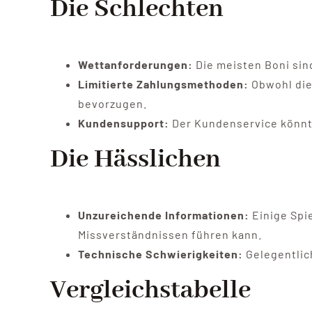
Die Schlechten
Wettanforderungen:
Die meisten Boni sin
Limitierte Zahlungsmethoden:
Obwohl die 
bevorzugen.
Kundensupport:
Der Kundenservice könnte
Die Hässlichen
Unzureichende Informationen:
Einige Spi
Missverständnissen führen kann.
Technische Schwierigkeiten:
Gelegentlic
Vergleichstabelle