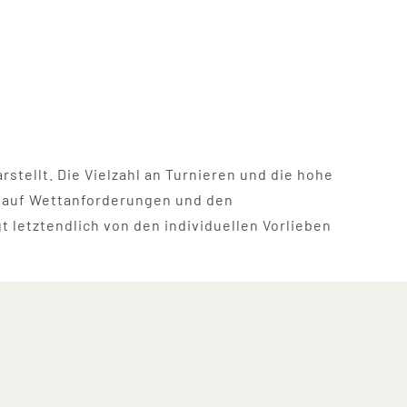
stellt. Die Vielzahl an Turnieren und die hohe
g auf Wettanforderungen und den
t letztendlich von den individuellen Vorlieben