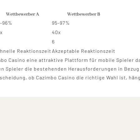
Wettbewerber A
Wettbewerber B
4-96%
95-97%
x
40x
6
hnelle Reaktionszeit
Akzeptable Reaktionszeit
 Casino eine attraktive Plattform für mobile Spieler dar
ten Spieler die bestehenden Herausforderungen in Bezu
cheidung, ob Cazimbo Casino die richtige Wahl ist, häng