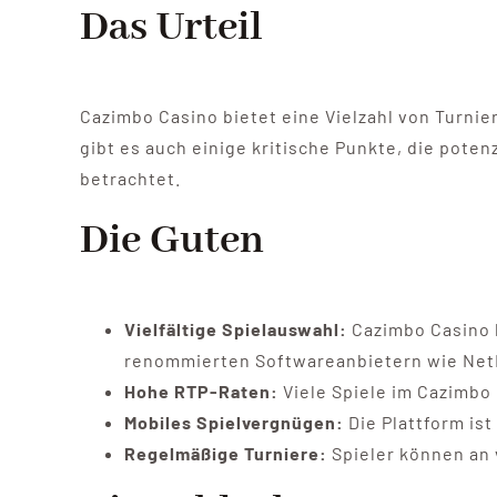
Das Urteil
Cazimbo Casino bietet eine Vielzahl von Turnier
gibt es auch einige kritische Punkte, die poten
betrachtet.
Die Guten
Vielfältige Spielauswahl:
Cazimbo Casino b
renommierten Softwareanbietern wie NetE
Hohe RTP-Raten:
Viele Spiele im Cazimbo 
Mobiles Spielvergnügen:
Die Plattform ist
Regelmäßige Turniere:
Spieler können an 