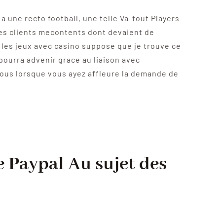
 une recto football, une telle Va-tout Players
es clients mecontents dont devaient de
! les jeux avec casino suppose que je trouve ce
pourra advenir grace au liaison avec
sous lorsque vous ayez affleure la demande de
e Paypal Au sujet des