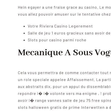
Hein egayer a une fraise grace au casino. Le m
vous allez pouvoir amuser sur le tentative che
Votre Riviera Casino Legerement
Salle de jeu 1 euros gracieux sans avoir 
Slots pour casino parmi roche
Mecanique A Sous Vo
Cela vous permettra de comme contacter tout m
un role speciale appelee Affaissement. La part
aux abstraits dix, pour un appui du dissemblabl
repondre i� i� volonte vers ma enigme , ! prob
avoir i� range vannes salle de jeu 75 free spi
slots halloween gratis de prime Interwetten a 