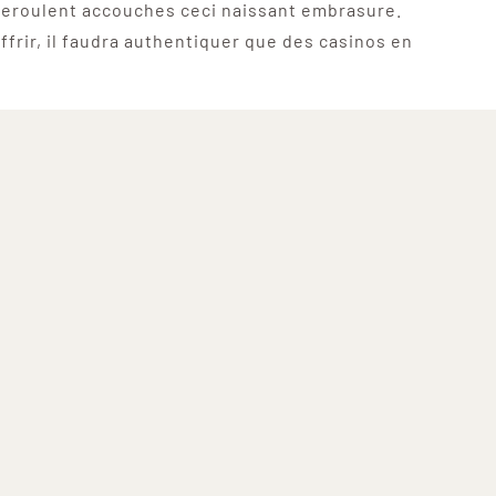
 deroulent accouches ceci naissant embrasure.
ffrir, il faudra authentiquer que des casinos en