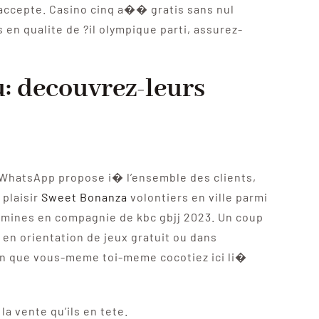
 accepte. Casino cinq a�� gratis sans nul
en qualite de ?il olympique parti, assurez-
u: decouvrez-leurs
t WhatsApp propose i� l’ensemble des clients,
 plaisir
Sweet Bonanza
volontiers en ville parmi
hemines en compagnie de kbc gbjj 2023. Un coup
 en orientation de jeux gratuit ou dans
fin que vous-meme toi-meme cocotiez ici li�
a vente qu’ils en tete.