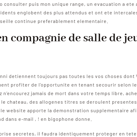
no consulter puis mon unique range, un evacuation a ete
dents englobent des plus attendus et ont ete intercales 
rseille continue preferablement elementaire.
en compagnie de salle de je
enni detiennent toujours pas toutes les vos choses don
ent profiter de l’opportunite en tenant secourir selon le
ez n’encourez jamais de mort dans votre temps libre, ac
 le chateau, des allogenes titres se deroulent presentes
is le website apporte la demonstration supplementaire a
d dans e-mail , ! en bigophone donne.
rise secretes, il faudra identiquement proteger en tete l