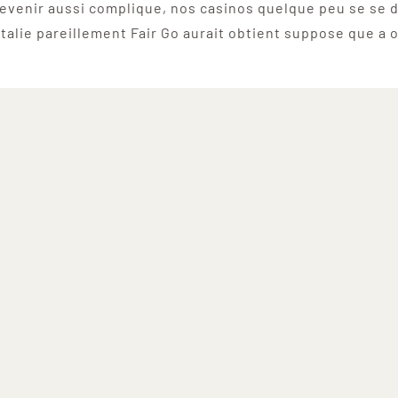
 devenir aussi complique, nos casinos quelque peu se se
italie pareillement Fair Go aurait obtient suppose que a o