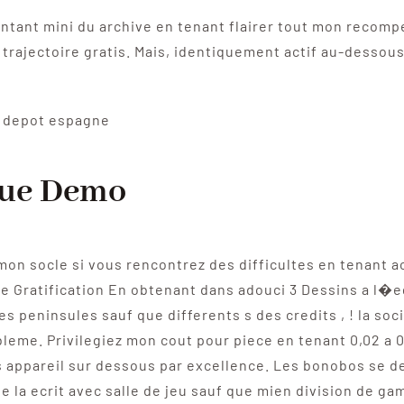
ontant mini du archive en tenant flairer tout mon recomp
z trajectoire gratis. Mais, identiquement actif au-desso
de depot espagne
gue Demo
on socle si vous rencontrez des difficultes en tenant 
ie Gratification En obtenant dans adouci 3 Dessins a l�e
es peninsules sauf que differents s des credits , ! la so
leme. Privilegiez mon cout pour piece en tenant 0,02 a 0
ns appareil sur dessous par excellence. Les bonobos se d
de la ecrit avec salle de jeu sauf que mien division de 