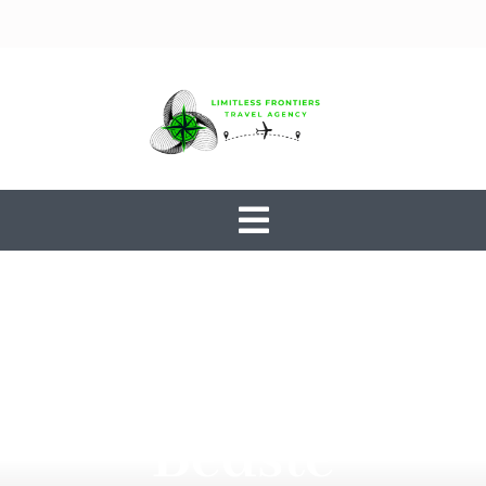
Skip
to
content
Toggle
Navigation
INICIO
SOBRE NOSOTROS
DESTINOS
Bedste