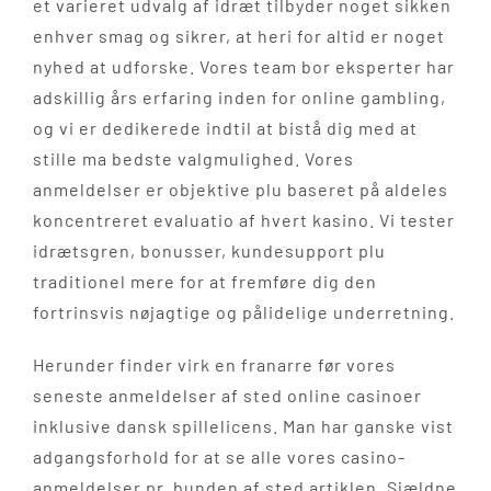
et varieret udvalg af idræt tilbyder noget sikken
enhver smag og sikrer, at heri for altid er noget
nyhed at udforske. Vores team bor eksperter har
adskillig års erfaring inden for online gambling,
og vi er dedikerede indtil at bistå dig med at
stille ma bedste valgmulighed. Vores
anmeldelser er objektive plu baseret på aldeles
koncentreret evaluatio af hvert kasino. Vi tester
idrætsgren, bonusser, kundesupport plu
traditionel mere for at fremføre dig den
fortrinsvis nøjagtige og pålidelige underretning.
Herunder finder virk en franarre før vores
seneste anmeldelser af sted online casinoer
inklusive dansk spillelicens. Man har ganske vist
adgangsforhold for at se alle vores casino-
anmeldelser pr. bunden af sted artiklen. Sjældne