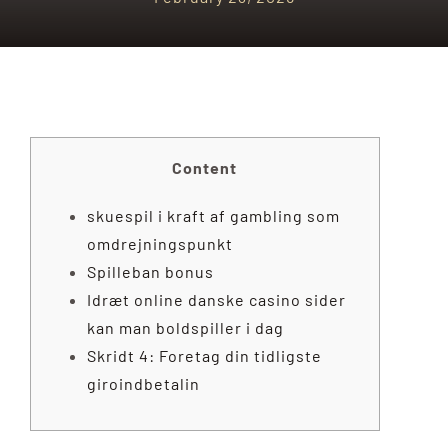
Content
skuespil i kraft af gambling som
omdrejningspunkt
Spilleban bonus
Idræt online danske casino sider
kan man boldspiller i dag
Skridt 4: Foretag din tidligste
giroindbetalin