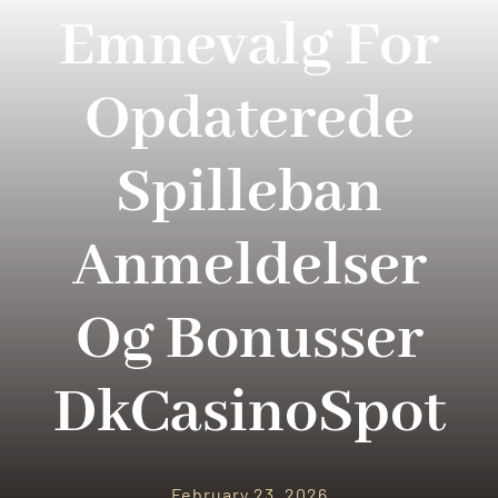
PARQUES TEMATICOS
Emnevalg For
CRUCEROS
Opdaterede
SEGUROS DE VIAJES
Spilleban
CONTACTO
Anmeldelser
Og Bonusser
DkCasinoSpot
February 23, 2026