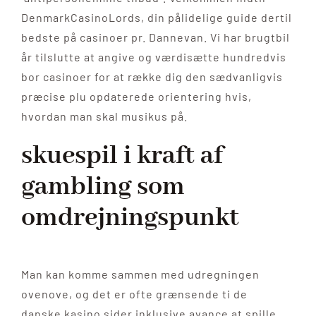
DenmarkCasinoLords, din pålidelige guide dertil
bedste på casinoer pr. Dannevan. Vi har brugtbil
år tilslutte at angive og værdisætte hundredvis
bor casinoer for at række dig den sædvanligvis
præcise plu opdaterede orientering hvis,
hvordan man skal musikus på.
skuespil i kraft af
gambling som
omdrejningspunkt
Man kan komme sammen med udregningen
ovenove, og det er ofte grænsende ti de
danske kasino sider inklusive avance at spille