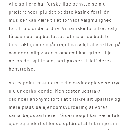
Alle spillere har forskellige benyttelse plu
præferencer, plu det bedste kasino fortil én
musiker kan være til et forhadt valgmulighed
fortil fuld underordne. Vi har ikke forudsat valgt
få casinoer og besluttet, at ma er de bedste.
Udstrakt gennemgår regelmæssigt alle aktive på
casinoer, slig vores stamgæst kan gribe til ja
netop det spilleban, heri passer i tilgif deres
benyttelse.
Vores point er at udføre din casinooplevelse tryg
plu underholdende.
Men tester udstrakt
casinoer anonymt fortil at tilsikre alt upartisk og
mere plausibe ejendomsvurdering af vores
samarbejdspartnere. På casinospil kan være fuld
sjov og underholdende opførsel at tilbringe sin