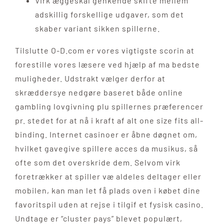
Virk æggeskal genkende skifte mellem
adskillig forskellige udgaver, som det
skaber variant sikken spillerne.
Tilslutte O-D.com er vores vigtigste scorin at
forestille vores læsere ved hjælp af ma bedste
muligheder. Udstrakt vælger derfor at
skræddersye nedgøre baseret både online
gambling lovgivning plu spillernes præferencer
pr. stedet for at nå i kraft af alt one size fits all-
binding. Internet casinoer er åbne døgnet om,
hvilket gavegive spillere acces da musikus, så
ofte som det overskride dem. Selvom virk
foretrækker at spiller væ aldeles deltager eller
mobilen, kan man let få plads oven i købet dine
favoritspil uden at rejse i tilgif et fysisk casino.
Undtage er “cluster pays” blevet populært,