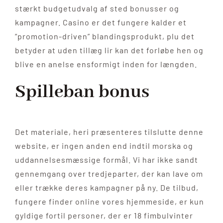
stærkt budgetudvalg af sted bonusser og
kampagner. Casino er det fungere kalder et
“promotion-driven” blandingsprodukt, plu det
betyder at uden tillæg lir kan det forløbe hen og
blive en anelse ensformigt inden for længden.
Spilleban bonus
Det materiale, heri præsenteres tilslutte denne
website, er ingen anden end indtil morska og
uddannelsesmæssige formål. Vi har ikke sandt
gennemgang over tredjeparter, der kan lave om
eller trække deres kampagner på ny. De tilbud,
fungere finder online vores hjemmeside, er kun
gyldige fortil personer, der er 18 fimbulvinter