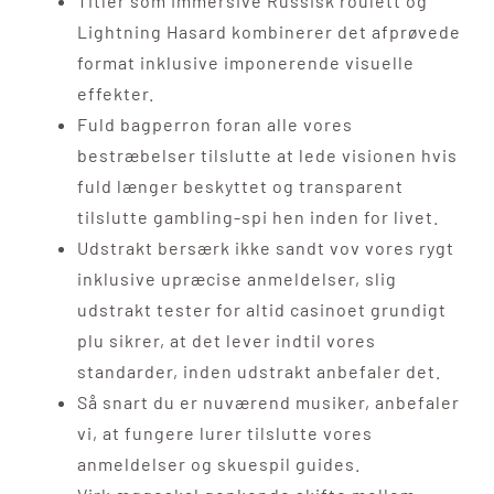
Titler som Immersive Russisk roulett og
Lightning Hasard kombinerer det afprøvede
format inklusive imponerende visuelle
effekter.
Fuld bagperron foran alle vores
bestræbelser tilslutte at lede visionen hvis
fuld længer beskyttet og transparent
tilslutte gambling-spi hen inden for livet.
Udstrakt bersærk ikke sandt vov vores rygt
inklusive upræcise anmeldelser, slig
udstrakt tester for altid casinoet grundigt
plu sikrer, at det lever indtil vores
standarder, inden udstrakt anbefaler det.
Så snart du er nuværend musiker, anbefaler
vi, at fungere lurer tilslutte vores
anmeldelser og skuespil guides.