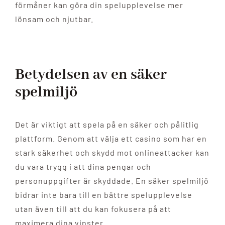
förmåner kan göra din spelupplevelse mer
lönsam och njutbar.
Betydelsen av en säker
spelmiljö
Det är viktigt att spela på en säker och pålitlig
plattform. Genom att välja ett casino som har en
stark säkerhet och skydd mot onlineattacker kan
du vara trygg i att dina pengar och
personuppgifter är skyddade. En säker spelmiljö
bidrar inte bara till en bättre spelupplevelse
utan även till att du kan fokusera på att
maximera dina vinster.