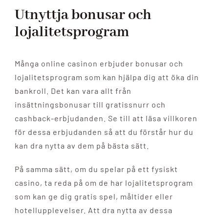
Utnyttja bonusar och
lojalitetsprogram
Många online casinon erbjuder bonusar och
lojalitetsprogram som kan hjälpa dig att öka din
bankroll. Det kan vara allt från
insättningsbonusar till gratissnurr och
cashback-erbjudanden. Se till att läsa villkoren
för dessa erbjudanden så att du förstår hur du
kan dra nytta av dem på bästa sätt.
På samma sätt, om du spelar på ett fysiskt
casino, ta reda på om de har lojalitetsprogram
som kan ge dig gratis spel, måltider eller
hotellupplevelser. Att dra nytta av dessa