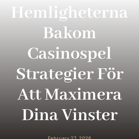
PARQUES TEMATICOS
Hemligheterna
CRUCEROS
Bakom
SEGUROS DE VIAJES
Casinospel
CONTACTO
Strategier För
Att Maximera
Dina Vinster
February 27, 2026