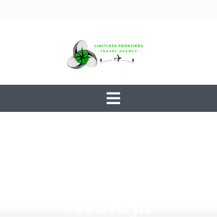
Skip
to
content
Toggle
Navigation
INICIO
SOBRE NOSOTROS
DESTINOS
Avslöja