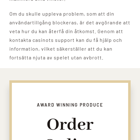
Om du skulle uppleva problem, som att din
användartillgång blockeras, är det avgörande att
veta hur du kan återfå din åtkomst. Genom att
kontakta casinots support kan du få hjälp och
information, vilket säkerställer att du kan
fortsätta njuta av spelet utan avbrott.
AWARD WINNING PRODUCE
Order