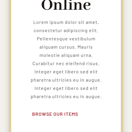
Online
Lorem ipsum dolor sit amet,
consectetur adipiscing elit.
Pellentesque vestibulum
aliquam cursus. Mauris
molestie aliquam urna.
Curabitur nec eleifend risus.
Integer eget libero sed elit
pharetra ultricies eu in augue.
Integer eget libero sed elit
pharetra ultricies eu in augue.
BROWSE OUR ITEMS