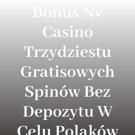
PARQUES TEMATICOS
Bonus Nv
CRUCEROS
Casino
SEGUROS DE VIAJES
Trzydziestu
CONTACTO
Gratisowych
Spinów Bez
Depozytu W
Celu Polaków