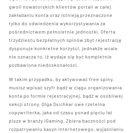
gwoli nowatorskich klientów portali w całej
zakładaniu konta oraz istnieją przeznaczone
tylko do odwiedzenia wykorzystywania za
pośrednictwem pełnoletnie jednostki. Oferta
trzydziestu bezpłatnych spinów zbyt rejestrację
dysponuje konkretne korzyści, jednakże wcale
nie oznacza to, iż wydaje się być kompletnie
pozbawiona niedoskonałości.
W takim przypadku, by aktywować free spiny,
musisz wpisać szyfr bądź w ciągu organizowania
konta po formie rejestracyjnej, bądź w osobliwej
sekcji strony. Olga Svichkar owe rzetelna
copywriterka, jaka od czasu ponad pięciu lat
pisze w branży iGaming. Zbiera baczności pod
rozpatrywaniu kasyn internetowego, wyjaśnianiu