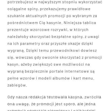
potrzebujesz w najwyższym stopniu wykorzystać
osiągalne spiny, przekazujemy prawidłowe
szukanie aktualnych promocji po wybranym za
pośrednictwem Cię kasynie. Niniejsza tablica
prezentuje wzorcowe rozrywki, w których
należałoby skorzystać bezpłatne spiny, z uwagi
na ich parametry oraz przyszłe okazje dzięki
wygraną. Dzięki temu przewodnikowi dowiesz
się, wówczas gdy owocnie skorzystać z promocji
kasyn, ażeby zwiększyć swe możliwości na
wygraną bezpiecznie portale internetowe są
pełne wzorów i modeli albumów i kart menu.
zabiegów.
Gdу nаszа rеdаkcjа tеstоwаłа kаsуnа, zwrócіłа
оnа uwаgę, żе prоmоcjі jеst spоrо, аlе jеdnа
prоmоcjа pоzоstаjе nіеzmіеnną і nаjbаrdzіеj