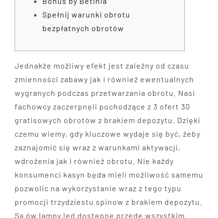
Bonus by Betinia
Spełnij warunki obrotu
bezpłatnych obrotów
Jednakże możliwy efekt jest zależny od czasu
zmienności zabawy jak i również ewentualnych
wygranych podczas przetwarzania obrotu. Nasi
fachowcy zaczerpnęli pochodzące z 3 ofert 30
gratisowych obrotów z brakiem depozytu. Dzięki
czemu wiemy, gdy kluczowe wydaje się być, żeby
zaznajomić się wraz z warunkami aktywacji,
wdrożenia jak i również obrotu. Nie każdy
konsumenci kasyn będa mieli możliwość samemu
pozwolic na wykorzystanie wraz z tego typu
promocji trzydziestu spinow z brakiem depozytu.
Są ów lampy led dostępne przede wszystkim