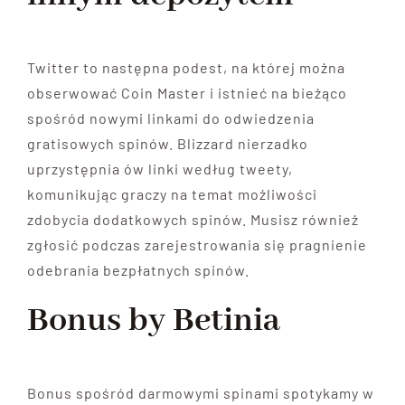
Twitter to następna podest, na której można
obserwować Coin Master i istnieć na bieżąco
spośród nowymi linkami do odwiedzenia
gratisowych spinów. Blizzard nierzadko
uprzystępnia ów linki według tweety,
komunikując graczy na temat możliwości
zdobycia dodatkowych spinów. Musisz również
zgłosić podczas zarejestrowania się pragnienie
odebrania bezpłatnych spinów.
Bonus by Betinia
Bonus spośród darmowymi spinami spotykamy w