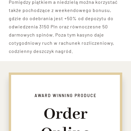
Pomiędzy piątkiem a niedzielą można korzystać
także pochodzące z weekendowego bonusu,
gdzie do odebrania jest +50% od depozytu do
odwiedzenia 3150 Pln oraz równoczesne 50
darmowych spinów. Poza tym kasyno daje
cotygodniowy ruch w rachunek rozliczeniowy,
codzienny deszczyk nagród.
AWARD WINNING PRODUCE
Order