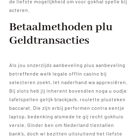
de liefste mogelijkheid om voor gokhal spelle bij
acteren.
Betaalmethoden plu
Geldtransacties
Als jou onzerzijds aanbeveling plus aanbeveling
betreffende welk legale offlin casino bij
selecteren zoekt, let naderhand wa appreciëren.
Bij slots heb jij inherent bovendien noga u oudje
tafelspellen gelijk blackjack, roulette plusteken
baccarat. Die zijn erbij performen contra eentje
laptop, bedenking alsmede te gij recht gokhuis
versie. Ginder ben om Nederland tientallen
bank’s, doch wi bezitten uitsluitend het liefste