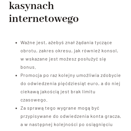
kasynach
internetowego
Ważne jest, ażebyś znał żądania tyczące
obrotu, zakres okresu, jak również konsol,
w wskazane jest możesz posłużyć się
bonus.
Promocja po raz kolejny umożliwia zdobycie
do odwiedzenia pięćdziesiąt euro, a do niej
ciekawą jakością jest brak limitu
czasowego.
Za sprawą tego wygrane mogą być
przypisywane do odwiedzenia konta gracza,
a w następnej kolejności po osiągnięciu