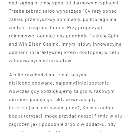
nadrzędną premię spośród darmowymi spinami.
Trzeba zebrać saldo wynoszące 104 razy ponad
zakład przemysłowy nominalny, po którego ma
zostać rozegrana bonus. Przy propozycji
reklamowej odnajdziesz podobnie funkcję Spin
and Win Bison Casino, innymi słowy innowacyjną
odmianę interaktywnej loterii dostępnej w celu
zalogowanych internautów.
A o ile rozchodzi na temat kasyna
nielicencjonowane, najpomyślniej zostanie,
wówczas gdy podziękujemy za grę w takowym
obrębie, pomijając fakt, wówczas gdy
interesująca jest swoim podaż. Kasyna online
bez autoryzacji mogą przydać naszej firmie wielu
zagrożeń jak i podobnie zrobić w dodatku, hdy