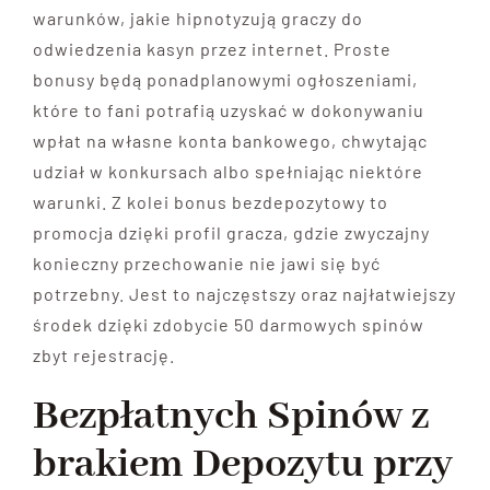
warunków, jakie hipnotyzują graczy do
odwiedzenia kasyn przez internet. Proste
bonusy będą ponadplanowymi ogłoszeniami,
które to fani potrafią uzyskać w dokonywaniu
wpłat na własne konta bankowego, chwytając
udział w konkursach albo spełniając niektóre
warunki. Z kolei bonus bezdepozytowy to
promocja dzięki profil gracza, gdzie zwyczajny
konieczny przechowanie nie jawi się być
potrzebny. Jest to najczęstszy oraz najłatwiejszy
środek dzięki zdobycie 50 darmowych spinów
zbyt rejestrację.
Bezpłatnych Spinów z
brakiem Depozytu przy