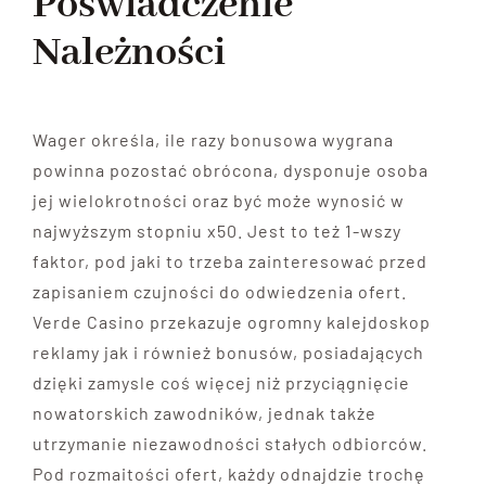
Poświadczenie
Należności
Wager określa, ile razy bonusowa wygrana
powinna pozostać obrócona, dysponuje osoba
jej wielokrotności oraz być może wynosić w
najwyższym stopniu x50. Jest to też 1-wszy
faktor, pod jaki to trzeba zainteresować przed
zapisaniem czujności do odwiedzenia ofert.
Verde Casino przekazuje ogromny kalejdoskop
reklamy jak i również bonusów, posiadających
dzięki zamysle coś więcej niż przyciągnięcie
nowatorskich zawodników, jednak także
utrzymanie niezawodności stałych odbiorców.
Pod rozmaitości ofert, każdy odnajdzie trochę