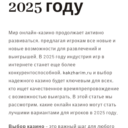
2025 году
Мир онлайн-казино продолжает активно
развиваться, предлагая игрокам все новые и
новые возможности для развлечений и
выигрышей. В 2025 году индустрия игр в
интернете станет еще более
конкурентоспособной,
kakzharim.ru
и выбор
надежного казино будет ключевым для всех,
кто ищет качественное времяпрепровождение
с возможностью выиграть. В этой статье мы
рассмотрим, какие онлайн казино могут стать
лучшими вариантами для игроков в 2025 году.
Выбор казино
– это важный шаг для любого