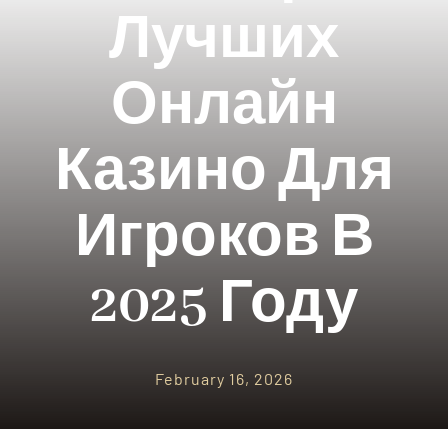
PARQUES TEMATICOS
Лучших
CRUCEROS
Онлайн
SEGUROS DE VIAJES
Казино Для
CONTACTO
Игроков В
2025 Году
February 16, 2026