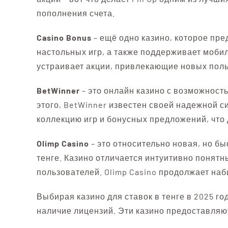
пополнения счета.
Casino Bonus
– ещё одно казино, которое пре
настольных игр, а также поддерживает моби
устраивает акции, привлекающие новых пол
BetWinner
– это онлайн казино с возможност
этого, BetWinner известен своей надежной 
коллекцию игр и бонусных предложений, что 
Olimp Casino
– это относительно новая, но б
тенге. Казино отличается интуитивно понят
пользователей. Olimp Casino продолжает на
Выбирая казино для ставок в тенге в 2025 го
наличие лицензий. Эти казино предоставляю