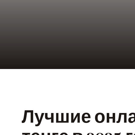
Лучшие онла