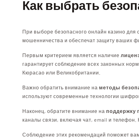
Как выбрать безоп
При выборе безопасного онлайн казино для 
мошенничества и обеспечат защиту ваших ф
Первым критерием является наличие
лицен
гарантирует соблюдение всех законных норм
Кюрасао или Великобритании.
Важно обратить внимание на
методы безоп
используют современные технологии шифров
Наконец, обратите внимание на
поддержку 
каналы связи, включая чат, email и телефон
Соблюдение этих рекомендаций поможет вам 