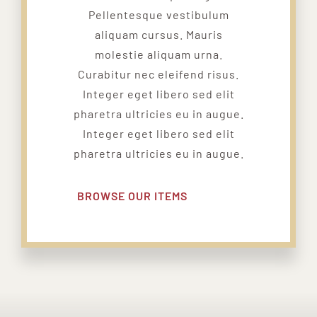
Pellentesque vestibulum
aliquam cursus. Mauris
molestie aliquam urna.
Curabitur nec eleifend risus.
Integer eget libero sed elit
pharetra ultricies eu in augue.
Integer eget libero sed elit
pharetra ultricies eu in augue.
BROWSE OUR ITEMS