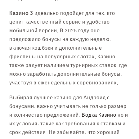
Казино 3
идеально подойдет для тех, кто
ценит качественный сервис и удобство
мобильной версии. В 2025 году оно
предложило бонусы на каждую неделю,
включая кэшбэки и дополнительные
фриспины на популярных слотах. Казино
также радует наличием турнирных ставок, где
можно заработать дополнительные бонусы,
участвуя в еженедельных соревнованиях.
Выбирая лучшее казино для Андроид с
бонусами, важно учитывать не только размер
и количество предложений,
Водка Казино
но и
их условия, такие как требования к ставкам и
срок действия. Не забывайте, что хороший