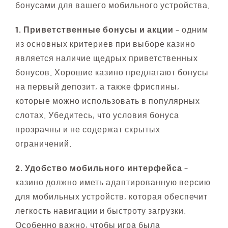
бонусами для вашего мобильного устройства.
1. Приветственные бонусы и акции
– одним
из основных критериев при выборе казино
является наличие щедрых приветственных
бонусов. Хорошие казино предлагают бонусы
на первый депозит, а также фриспины,
которые можно использовать в популярных
слотах. Убедитесь, что условия бонуса
прозрачны и не содержат скрытых
ограничений.
2. Удобство мобильного интерфейса
–
казино должно иметь адаптированную версию
для мобильных устройств, которая обеспечит
легкость навигации и быстроту загрузки.
Особенно важно, чтобы игра была