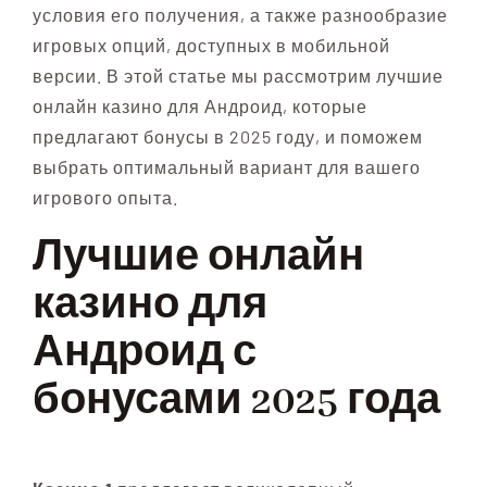
условия его получения, а также разнообразие
игровых опций, доступных в мобильной
версии. В этой статье мы рассмотрим лучшие
онлайн казино для Андроид, которые
предлагают бонусы в 2025 году, и поможем
выбрать оптимальный вариант для вашего
игрового опыта.
Лучшие онлайн
казино для
Андроид с
бонусами 2025 года