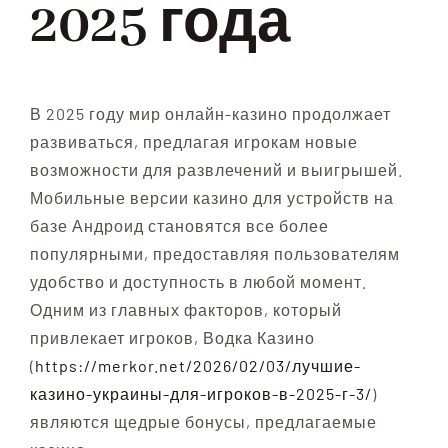
2025 года
В 2025 году мир онлайн-казино продолжает
развиваться, предлагая игрокам новые
возможности для развлечений и выигрышей.
Мобильные версии казино для устройств на
базе Андроид становятся все более
популярными, предоставляя пользователям
удобство и доступность в любой момент.
Одним из главных факторов, который
привлекает игроков, Водка Казино
(
https://merkor.net/2026/02/03/лучшие-
казино-украины-для-игроков-в-2025-г-3/
)
являются щедрые бонусы, предлагаемые